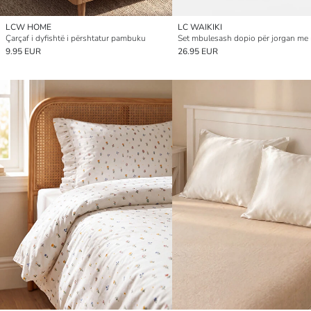
LCW HOME
LC WAIKIKI
Çarçaf i dyfishtë i përshtatur pambuku
9.95 EUR
26.95 EUR