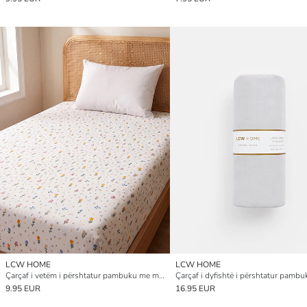
LCW HOME
LCW HOME
Çarçaf i vetëm i përshtatur pambuku me model lulesh
Çarçaf i dyfishtë i përshtatur pambu
9.95 EUR
16.95 EUR