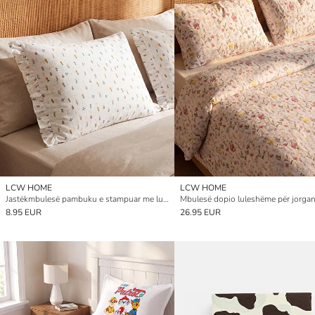
LCW HOME
LCW HOME
Jastëkmbulesë pambuku e stampuar me lule, dy pako, 50x70 cm
8.95 EUR
26.95 EUR