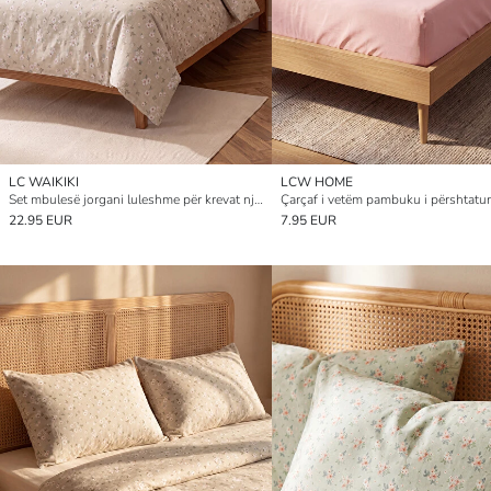
LC WAIKIKI
LCW HOME
Set mbulesë jorgani luleshme për krevat njësh
Çarçaf i vetëm pambuku i përshtatur
22.95 EUR
7.95 EUR