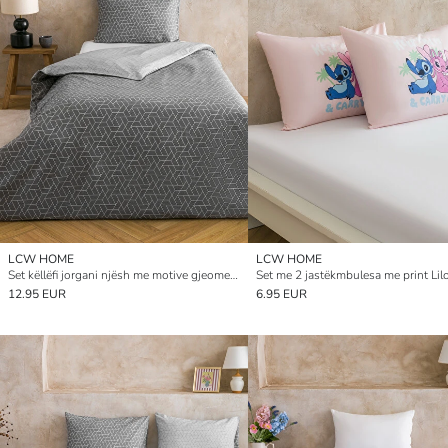
LCW HOME
LCW HOME
Set këllëfi jorgani njësh me motive gjeometrike
12.95 EUR
6.95 EUR