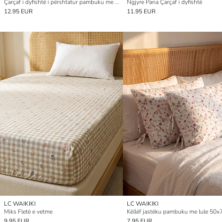
Çarçaf i dyfishtë i përshtatur pambuku me motive lulesh
Ngjyre Pana Çarçaf i dyfishtë
12.95 EUR
11.95 EUR
LC WAIKIKI
LC WAIKIKI
Miks Fletë e vetme
Këllëf jastëku pambuku me lule 50x
9.95 EUR
7.95 EUR