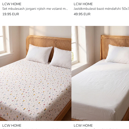
LCW HOME
LCW HOME
Set mbulesash jorgani njësh me volanë me lule
Jastëkmbulesë bazë mëndafshi 50x
19.95 EUR
49.95 EUR
LCW HOME
LCW HOME