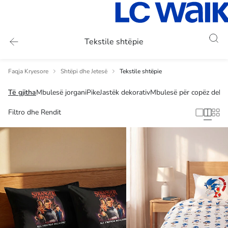
Tekstile shtëpie
Faqja Kryesore
Shtëpi dhe Jetesë
Tekstile shtëpie
Të gjitha
Mbulesë jorgani
Pike
Jastëk dekorativ
Mbulesë për copëz dekor
Filtro dhe Rendit