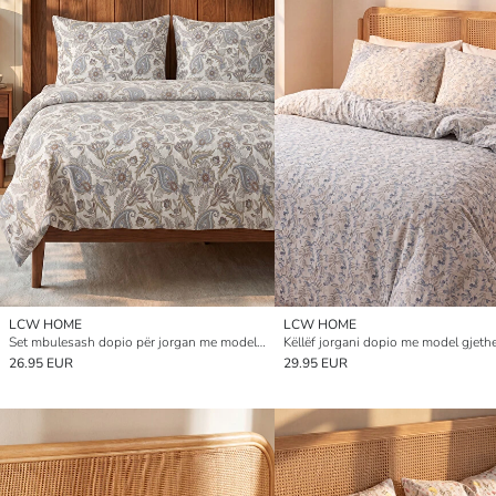
LCW HOME
LCW HOME
Set mbulesash dopio për jorgan me model lulesh dhe shalle
Këllëf jorgani dopio me model gjeth
26.95 EUR
29.95 EUR