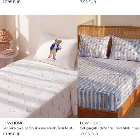
17.95 EUR
7.95 EUR
LCW HOME
LCW HOME
Set piké teke pambuku me arush Tedi të stampuar
Set çarçafi i dyfishtë i përshtatur me
19.95 EUR
17.95 EUR