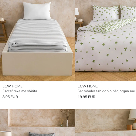
LCW HOME
LCW HOME
Çarçaf teke me shirita
8.95 EUR
19.95 EUR