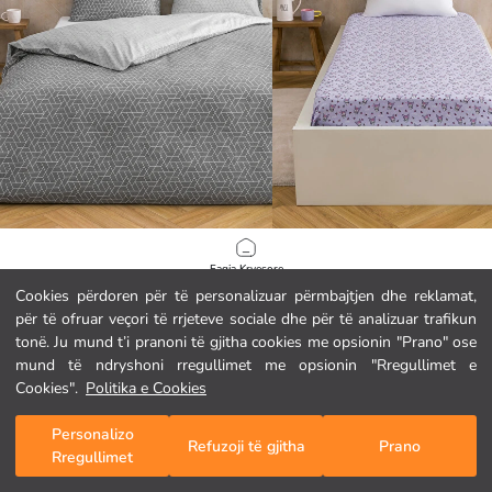
LCW HOME
LCW HOME
Faqja Kryesore
Set mbulesash dopio për jorgan me motive gjeometrike
Çarçaf i vetëm i përshtatur me print
Cookies përdoren për të personalizuar përmbajtjen dhe reklamat,
17.95 EUR
8.95 EUR
për të ofruar veçori të rrjeteve sociale dhe për të analizuar trafikun
Kategoritë
tonë. Ju mund t’i pranoni të gjitha cookies me opsionin "Prano" ose
mund të ndryshoni rregullimet me opsionin "Rregullimet e
Shporta Ime
1
/
346
Cookies".
Politika e Cookies
Personalizo
Refuzoji të gjitha
Prano
Rregullimet