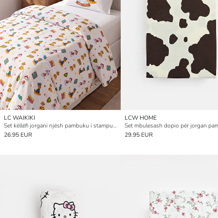
LC WAIKIKI
LCW HOME
Set këllëfi jorgani njësh pambuku i stampuar Paw Patrol për fëmijë
26.95 EUR
29.95 EUR