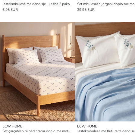
Jastëkmbulesë me qëndisje luleshë 2 pako 50x70 cm
6.95 EUR
29.95 EUR
LCW HOME
LCW HOME
Set çarçafësh të përshtatur dopio me motive