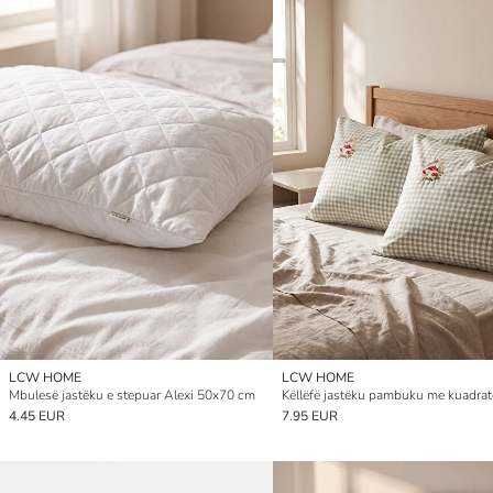
LCW HOME
LCW HOME
Mbulesë jastëku e stepuar Alexi 50x70 cm
4.45 EUR
7.95 EUR