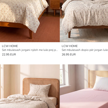
LCW HOME
LCW HOME
Set mbulesash jorgani njësh me lule prej pambuku
Set mbulesash dopio për jorgan lul
22.95 EUR
26.95 EUR