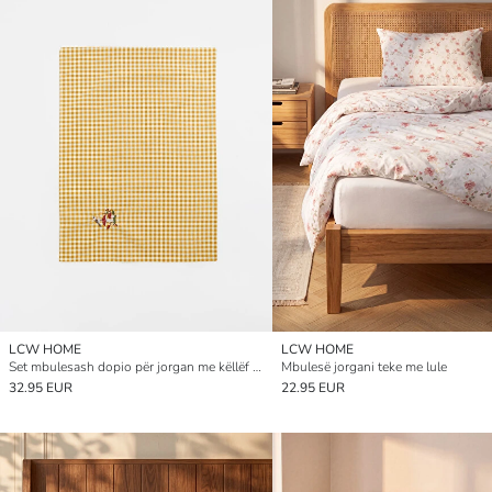
LCW HOME
LCW HOME
Set mbulesash dopio për jorgan me këllëf jorgani të endur pambuku me model
Mbulesë jorgani teke me lule
32.95 EUR
22.95 EUR