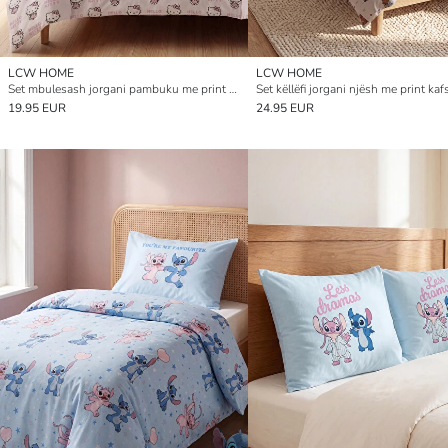
LCW HOME
LCW HOME
Set mbulesash jorgani pambuku me print Hello Kitty për fëmijë
Set këllëfi jorgani njësh me print ka
19.95 EUR
24.95 EUR