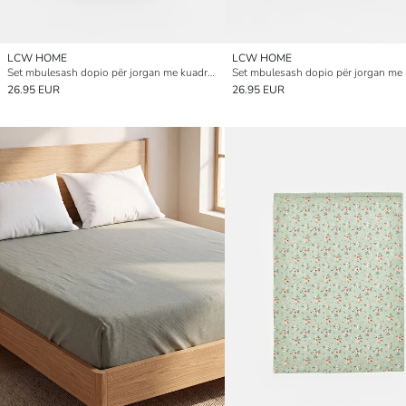
LCW HOME
LCW HOME
Set mbulesash dopio për jorgan me kuadrate gingham me motiv lulesh
26.95 EUR
26.95 EUR