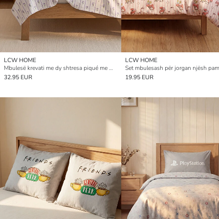
LCW HOME
LCW HOME
Mbulesë krevati me dy shtresa piqué me motiv lulesh dhe vija
32.95 EUR
19.95 EUR