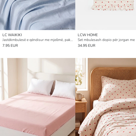
LC WAIKIKI
LCW HOME
Jastëkmbulesë e qëndisur me mjellmë, paketim 2 copë, 50x70 cm
7.95 EUR
34.95 EUR