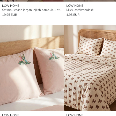
LCW HOME
LCW HOME
Set mbulesash jorgani njësh pambuku i stampuar Hot Wheels
Miks Jastëkmbulesë
19.95 EUR
4.95 EUR
LCW HOME
LCW HOME