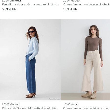
LCW Limitless
LCW Modest
Pantallona xhinse për gra, me zinxhir të plotë, me prerje balonë, të lehta për t’u veshur
56.95 EUR
16.95 EUR
LCW Modest
LCW Jeans
Xhinse për Gra me Bel Elastik dhe Këmbë të Gjëra