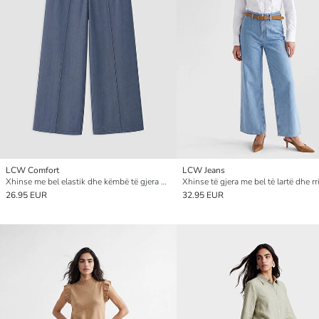
LCW Comfort
LCW Jeans
Xhinse me bel elastik dhe këmbë të gjera për gra
26.95 EUR
32.95 EUR