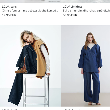
LCW Jeans
LCW Limitless
Xhinse femrash me bel elastik dhe këmbë të gjera
19.95 EUR
53.95 EUR