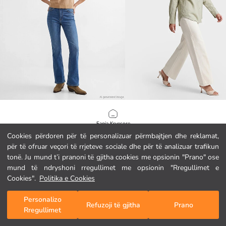
LCW Jeans
LCW Jeans
Xhinse të zgjeruara për gra
Faqja Kryesore
24.95 EUR
26.95 EUR
Cookies përdoren për të personalizuar përmbajtjen dhe reklamat,
për të ofruar veçori të rrjeteve sociale dhe për të analizuar trafikun
Kategoritë
tonë. Ju mund t’i pranoni të gjitha cookies me opsionin "Prano" ose
mund të ndryshoni rregullimet me opsionin "Rregullimet e
Shporta Ime
1
/
497
Cookies".
Politika e Cookies
Personalizo
Refuzoji të gjitha
Prano
Rregullimet