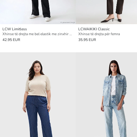
LCW Limitless
LCWAIKIKI Classic
Xhinse të drejta me bel elastik me zinxhir për gra, të lehta për t’u veshur
Xhinse të drejta për femra
42.95 EUR
35.95 EUR