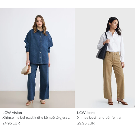
LCW Vision
LCW Jeans
Xhinse me bel elastik dhe këmbë të gjera për gra
Xhinse boyfriend për femra
24.95 EUR
29.95 EUR