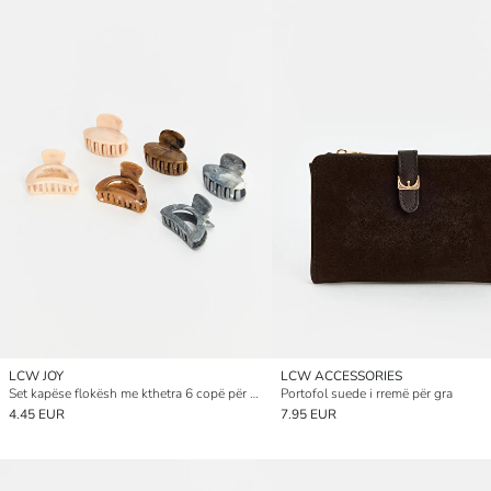
LCW JOY
LCW ACCESSORIES
Set kapëse flokësh me kthetra 6 copë për gra
Portofol suede i rremë për gra
4.45 EUR
7.95 EUR