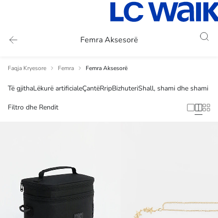
Femra Aksesorë
Faqja Kryesore
Femra
Femra Aksesorë
Të gjitha
Lëkurë artificiale
Çantë
Rrip
Bizhuteri
Shall, shami dhe shami ko
Filtro dhe Rendit