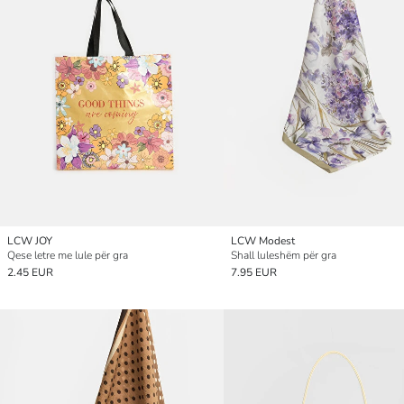
LCW JOY
LCW Modest
Qese letre me lule për gra
Shall luleshëm për gra
2.45 EUR
7.95 EUR