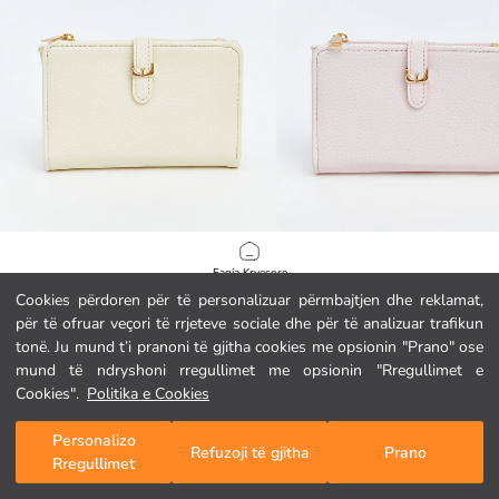
LCW ACCESSORIES
LCW ACCESSORIES
Faqja Kryesore
Portofol gamshe për gra
Portofol gamshe për gra
Cookies përdoren për të personalizuar përmbajtjen dhe reklamat,
8.95 EUR
8.95 EUR
për të ofruar veçori të rrjeteve sociale dhe për të analizuar trafikun
Kategoritë
tonë. Ju mund t’i pranoni të gjitha cookies me opsionin "Prano" ose
mund të ndryshoni rregullimet me opsionin "Rregullimet e
Shporta Ime
1
/
1042
Cookies".
Politika e Cookies
Personalizo
Refuzoji të gjitha
Prano
Rregullimet