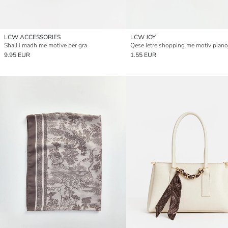
LCW ACCESSORIES
LCW JOY
Shall i madh me motive për gra
9.95 EUR
1.55 EUR