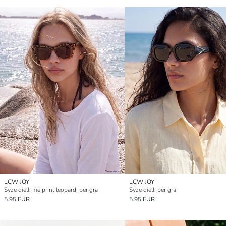
LCW JOY
LCW JOY
Syze dielli me print leopardi për gra
Syze dielli për gra
5.95 EUR
5.95 EUR