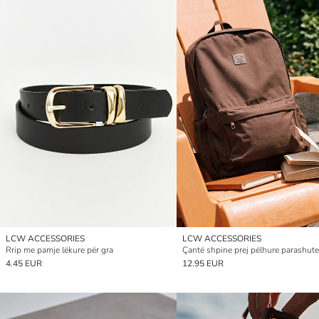
LCW ACCESSORIES
LCW ACCESSORIES
Rrip me pamje lëkure për gra
Çantë shpine prej pëlhure parashute
4.45 EUR
12.95 EUR