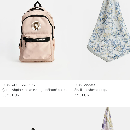
LCW ACCESSORIES
LCW Modest
Çantë shpine me arush nga pëlhurë parashute për gra
Shall luleshëm për gra
35.95 EUR
7.95 EUR