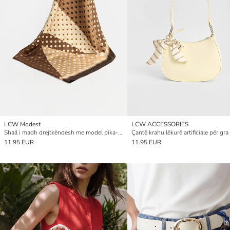
LCW Modest
LCW ACCESSORIES
Shall i madh drejtkëndësh me model pika-pika dhe blloqe për gra
Çantë krahu lëkurë artificiale për gra
11.95 EUR
11.95 EUR