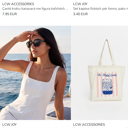
LCW ACCESSORIES
LCW JOY
Çantë krahu kanavacë me figura kafshësh për gra
7.95 EUR
3.45 EUR
LCW JOY
LCW ACCESSORIES