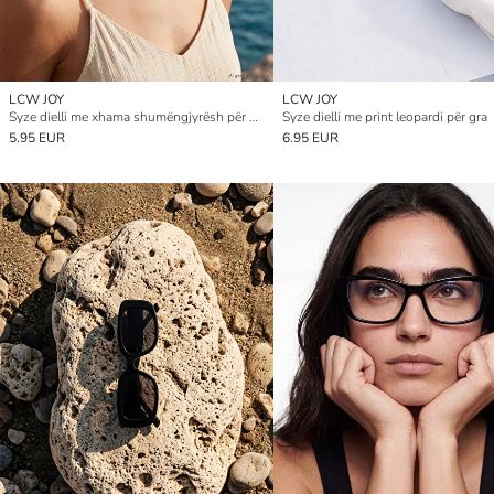
LCW JOY
LCW JOY
Syze dielli me xhama shumëngjyrësh për gra
Syze dielli me print leopardi për gra
5.95 EUR
6.95 EUR