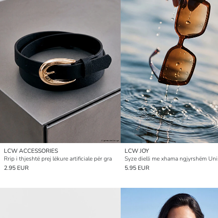
LCW ACCESSORIES
LCW JOY
Rrip i thjeshtë prej lëkure artificiale për gra
Syze dielli me xhama ngjyrshëm Un
2.95 EUR
5.95 EUR