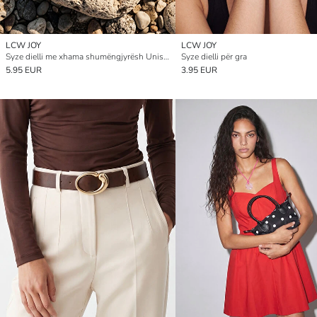
LCW JOY
LCW JOY
Syze dielli me xhama shumëngjyrësh Unisex
Syze dielli për gra
5.95 EUR
3.95 EUR