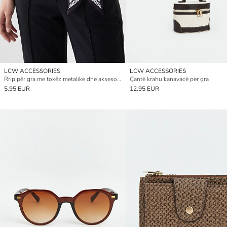
LCW ACCESSORIES
LCW ACCESSORIES
Rrip për gra me tokëz metalike dhe aksesor shalli
Çantë krahu kanavacë për gra
5.95 EUR
12.95 EUR