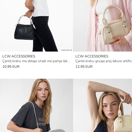
LCW ACCESSORIES
LCW ACCESSORIES
Çantë krahu me detaje shalli me pamje lëkure për gra
Çantë krahu gruaje prej lëkure artific
10.95 EUR
12.95 EUR