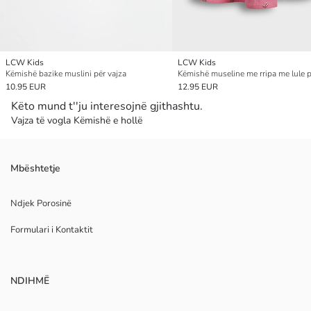
LCW Kids
LCW Kids
Këmishë bazike muslini për vajza
10.95 EUR
12.95 EUR
Këto mund t''ju interesojnë gjithashtu.
Vajza të vogla Këmishë e hollë
Mbështetje
Ndjek Porosinë
Formulari i Kontaktit
NDIHMË