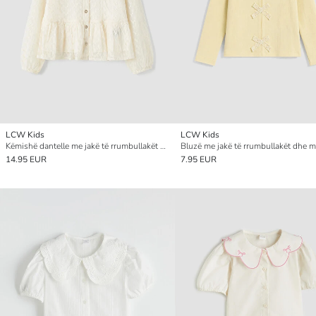
LCW Kids
LCW Kids
Këmishë dantelle me jakë të rrumbullakët për vajza
14.95 EUR
7.95 EUR