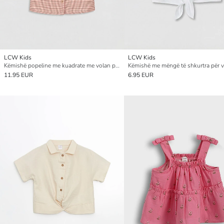
LCW Kids
LCW Kids
Këmishë popeline me kuadrate me volan për vajza
Këmishë me mëngë të shkurtra për v
11.95 EUR
6.95 EUR