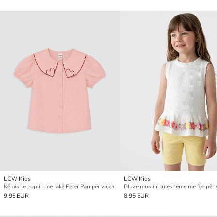
LCW Kids
LCW Kids
Këmishë poplin me jakë Peter Pan për vajza
Bluzë muslini luleshëme me fije për 
9.95 EUR
8.95 EUR