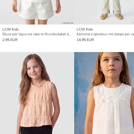
LCW Kids
LCW Kids
Bluzë për Vajza me Jakë të Rrumbullakët dhe Detaj me Valëza
Këmishë e qëndisur me detaje për va
2.95 EUR
14.95 EUR