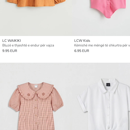
LC WAIKIKI
LCW Kids
Bluzë e thjeshtë e endur për vajza
Këmishë me mëngë të shkurtra për v
9.95 EUR
6.95 EUR