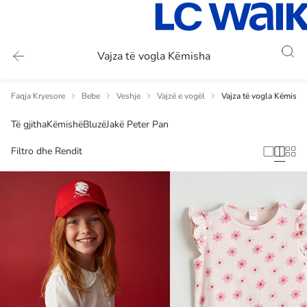
Vajza të vogla Këmisha
Faqja Kryesore
Bebe
Veshje
Vajzë e vogël
Vajza të vogla Këmisha
Të gjitha
Këmishë
Bluzë
Jakë Peter Pan
Filtro dhe Rendit