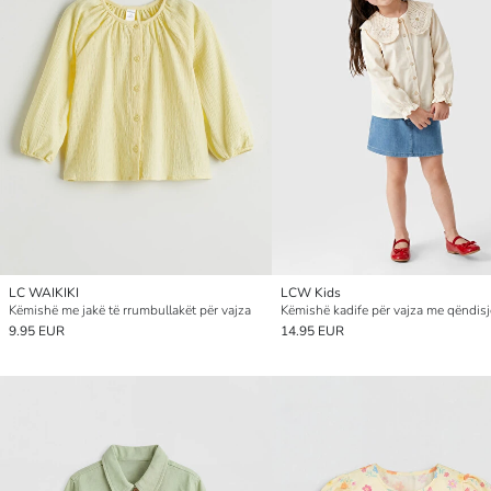
LC WAIKIKI
LCW Kids
Këmishë me jakë të rrumbullakët për vajza
9.95 EUR
14.95 EUR