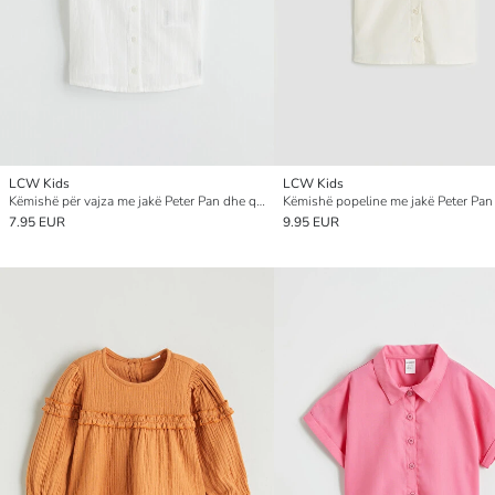
LCW Kids
LCW Kids
Këmishë për vajza me jakë Peter Pan dhe qëndisje
7.95 EUR
9.95 EUR