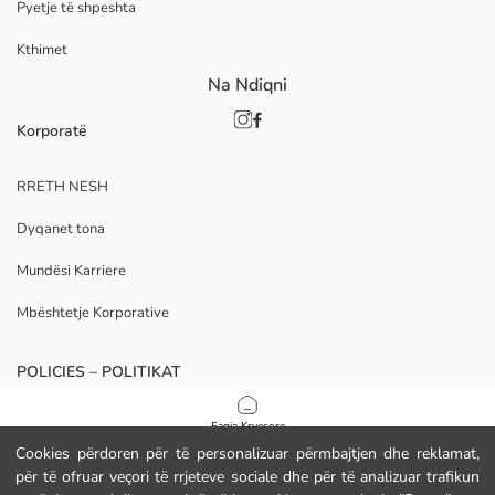
Pyetje të shpeshta
Kthimet
Na Ndiqni
Korporatë
RRETH NESH
Dyqanet tona
Mundësi Karriere
Mbështetje Korporative
POLICIES – POLITIKAT
Politika e Privatësisë
Faqja Kryesore
Cookies përdoren për të personalizuar përmbajtjen dhe reklamat,
Kushtet e Kontratës
për të ofruar veçori të rrjeteve sociale dhe për të analizuar trafikun
Kategoritë