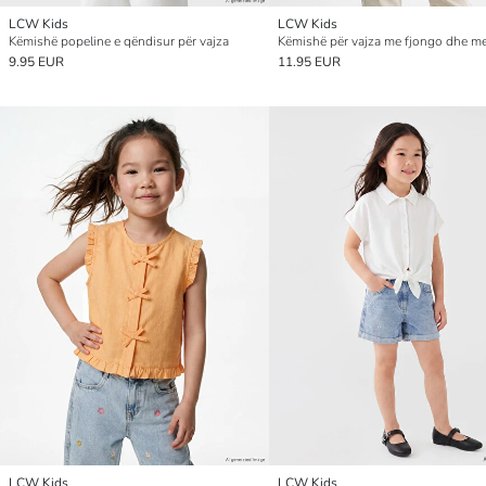
LCW Kids
LCW Kids
Këmishë popeline e qëndisur për vajza
Këmishë për vajza me fjongo dhe me
9.95 EUR
11.95 EUR
LCW Kids
LCW Kids