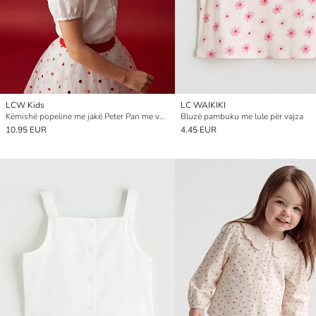
LCW Kids
LC WAIKIKI
Këmishë popeline me jakë Peter Pan me volan për vajza
Bluzë pambuku me lule për vajza
10.95 EUR
4.45 EUR