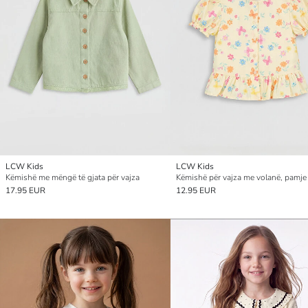
LCW Kids
LCW Kids
Këmishë me mëngë të gjata për vajza
Këmishë për vajza me volanë, pamje l
17.95 EUR
12.95 EUR