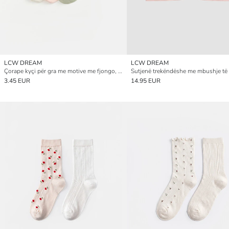
LCW DREAM
LCW DREAM
Çorape kyçi për gra me motive me fjongo, paketim 3-copësh
3.45 EUR
14.95 EUR