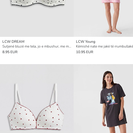
LCW DREAM
LCW Young
Sutjenë bluzë me tela, jo e mbushur, me motiv zemrash
8.95 EUR
10.95 EUR