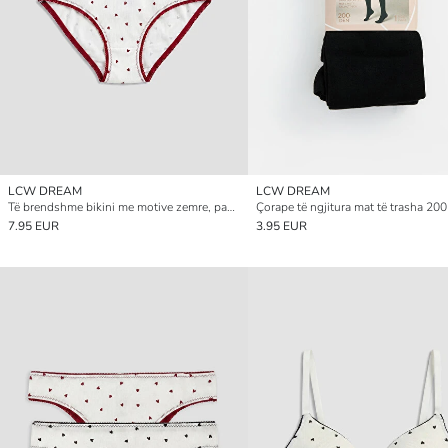
LCW DREAM
LCW DREAM
Të brendshme bikini me motive zemre, paketë me 2 copë për gra
7.95 EUR
3.95 EUR