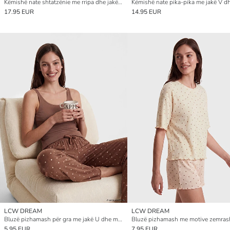
Këmishë nate shtatzënie me rripa dhe jakë në formë V-je për gra
17.95 EUR
14.95 EUR
LCW DREAM
LCW DREAM
Bluzë pizhamash për gra me jakë U dhe me vija
5.95 EUR
7.95 EUR