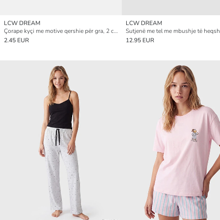
LCW DREAM
LCW DREAM
Çorape kyçi me motive qershie për gra, 2 copë, dy pako
2.45 EUR
12.95 EUR