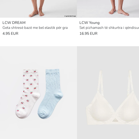
LCW DREAM
LCW Young
Geta shtresë bazë me bel elastik për gra
4.95 EUR
16.95 EUR