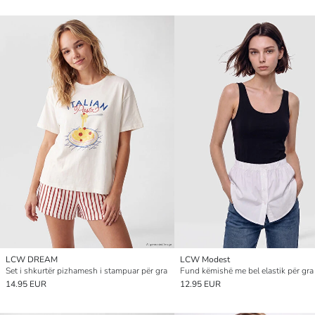
LCW DREAM
LCW Modest
Set i shkurtër pizhamesh i stampuar për gra
Fund këmishë me bel elastik për gra
14.95 EUR
12.95 EUR