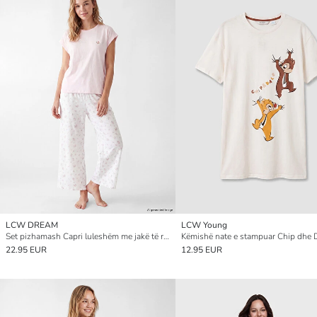
LCW DREAM
LCW Young
Set pizhamash Capri luleshëm me jakë të rrumbullakët për gra
22.95 EUR
12.95 EUR