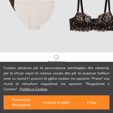
LCW DREAM
LCW DREAM
Faqja Kryesore
Të brendshme bikini me brinjë dhe detaje me sythe, paketë me 2 copë
Cookies përdoren për të personalizuar përmbajtjen dhe reklamat,
6.95 EUR
11.95 EUR
për të ofruar veçori të rrjeteve sociale dhe për të analizuar trafikun
Kategoritë
tonë. Ju mund t’i pranoni të gjitha cookies me opsionin "Prano" ose
mund të ndryshoni rregullimet me opsionin "Rregullimet e
Shporta Ime
1
/
1470
Cookies".
Politika e Cookies
Personalizo
Refuzoji të gjitha
Prano
Rregullimet