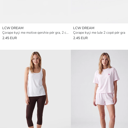
LCW DREAM
LCW DREAM
Çorape kyçi me motive qershie për gra, 2 copë, dy pako
Çorape kyçi me lule 2 copë për gra
2.45 EUR
2.45 EUR