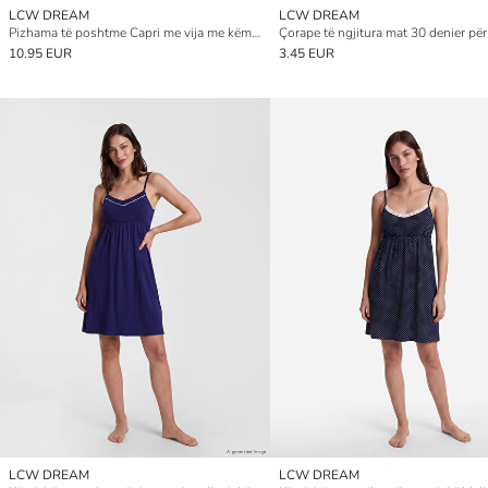
LCW DREAM
LCW DREAM
Pizhama të poshtme Capri me vija me këmbë të gjera për gra
Çorape të ngjitura mat 30 denier për
10.95 EUR
3.45 EUR
LCW DREAM
LCW DREAM