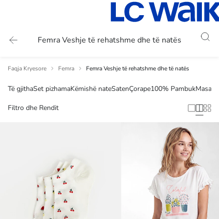
Femra Veshje të rehatshme dhe të natës
Faqja Kryesore
Femra
Femra Veshje të rehatshme dhe të natës
Të gjitha
Set pizhama
Këmishë nate
Saten
Çorape
100% Pambuk
Masa t
Filtro dhe Rendit