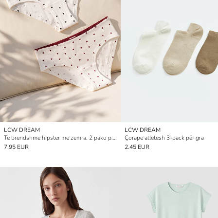
LCW DREAM
LCW DREAM
Të brendshme hipster me zemra, 2 pako për gra
Çorape atletesh 3-pack për gra
7.95 EUR
2.45 EUR