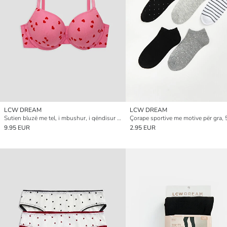
LCW DREAM
LCW DREAM
Sutien bluzë me tel, i mbushur, i qëndisur me zemra për gra
Çorape sportive me motive për gra, 
9.95 EUR
2.95 EUR