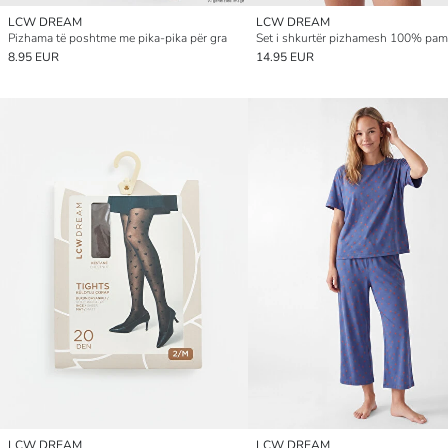
LCW DREAM
LCW DREAM
Pizhama të poshtme me pika-pika për gra
8.95 EUR
14.95 EUR
LCW DREAM
LCW DREAM