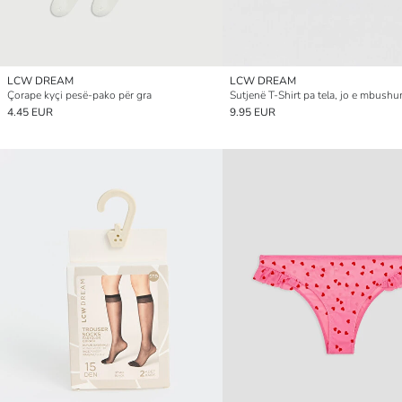
LCW DREAM
LCW DREAM
Çorape kyçi pesë-pako për gra
4.45 EUR
9.95 EUR