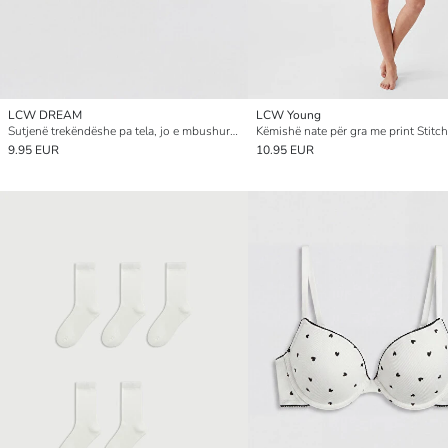
LCW DREAM
LCW Young
Sutjenë trekëndëshe pa tela, jo e mbushur, me motive zemrash
Këmishë nate për gra me print Stitch
9.95 EUR
10.95 EUR