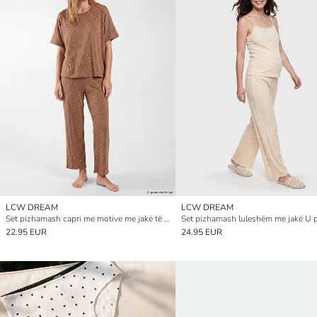
LCW DREAM
LCW DREAM
Set pizhamash capri me motive me jakë të rrumbullakët për gra
Set pizhamash luleshëm me jakë U p
22.95 EUR
24.95 EUR