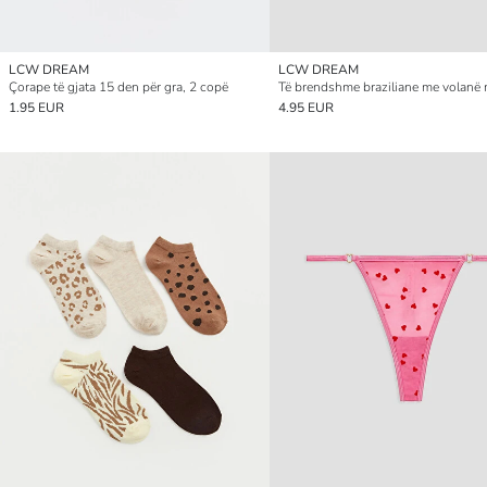
LCW DREAM
LCW DREAM
Çorape të gjata 15 den për gra, 2 copë
1.95 EUR
4.95 EUR