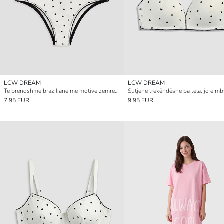
LCW DREAM
LCW DREAM
Të brendshme braziliane me motive zemre, paketë me 2 copë për gra
7.95 EUR
9.95 EUR