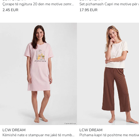
Çorape të ngjitura 20 den me motive zemrash për gra
Set pizhamash Capri me motive për 
2.45 EUR
17.95 EUR
LCW DREAM
LCW DREAM
Këmishë nate e stampuar me jakë të rrumbullakët për gra