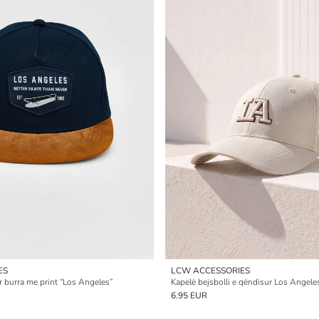
ES
LCW ACCESSORIES
ër burra me print “Los Angeles”
Kapelë bejsbolli e qëndisur Los Angele
6.95 EUR