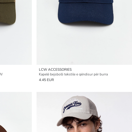
LCW ACCESSORIES
 W
Kapelë bejsbolli tekstile e qëndisur për burra
4.45 EUR