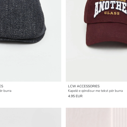
ES
LCW ACCESSORIES
ër burra
Kapelë e qëndisur me tekst për burra
4.95 EUR