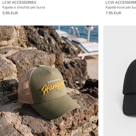
LCW ACCESSORIES
LCW ACCESSORI
Kapele e sheshtë për burra
Kapelë kovë për bu
5.95 EUR
7.95 EUR