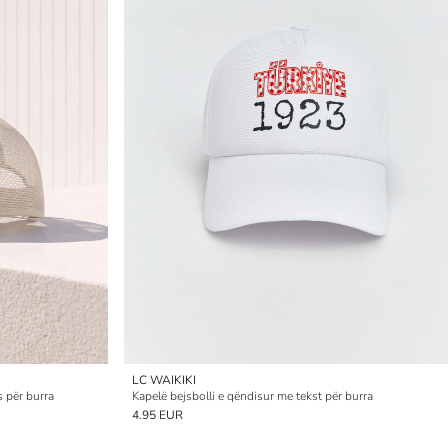
LC WAIKIKI
s për burra
Kapelë bejsbolli e qëndisur me tekst për burra
4.95 EUR