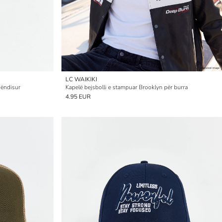
LC WAIKIKI
qëndisur
Kapelë bejsbolli e stampuar Brooklyn për burra
4.95 EUR