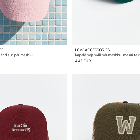
ES
LCW ACCESSORIES
 qëndisur për meshkuj
Kapelë bejsbolli për meshkuj me ari të 
4.45 EUR