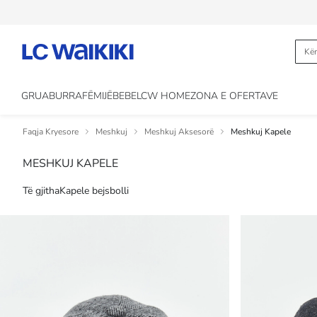
GRUA
BURRA
FËMIJË
BEBE
LCW HOME
ZONA E OFERTAVE
Faqja Kryesore
Meshkuj
Meshkuj Aksesorë
Meshkuj Kapele
MESHKUJ KAPELE
Të gjitha
Kapele bejsbolli