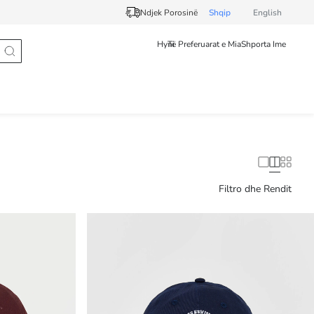
Ndjek Porosinë
Shqip
English
Hyni
Të Preferuarat e Mia
Shporta Ime
Filtro dhe Rendit