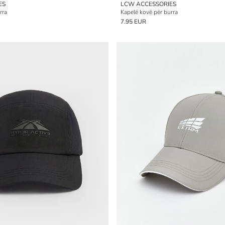
ES
LCW ACCESSORIES
rra
Kapelë kovë për burra
7.95 EUR