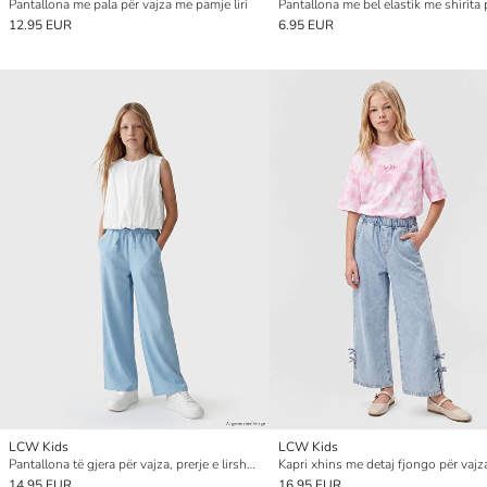
Pantallona me pala për vajza me pamje liri
12.95 EUR
6.95 EUR
LCW Kids
LCW Kids
Pantallona të gjera për vajza, prerje e lirshme
Kapri xhins me detaj fjongo për vajz
14.95 EUR
16.95 EUR