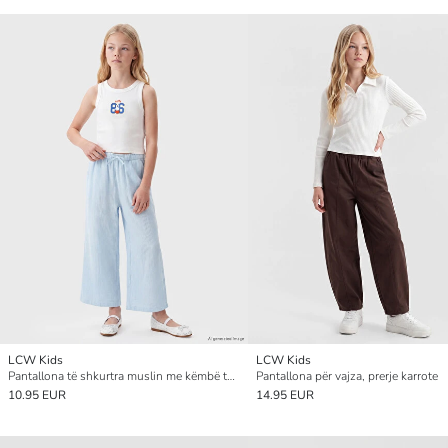
LCW Kids
LCW Kids
Pantallona të shkurtra muslin me këmbë të gjera për vajza
Pantallona për vajza, prerje karrote
10.95 EUR
14.95 EUR