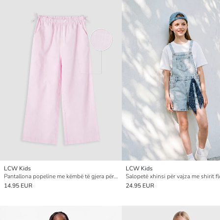
LCW Kids
LCW Kids
Pantallona popeline me këmbë të gjera për vajza
Salopetë xhinsi për vajza me shirit f
14.95 EUR
24.95 EUR