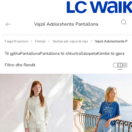
Vajzë Adoleshente Pantallona
Faqja Kryesore
Fëmijë
Veshje për vajza të reja
Vajzë Adoleshente Pan
Të gjitha
Pantallona
Pantallona të shkurtra
Salopeta
Këmbë të gjera
Filtro dhe Rendit