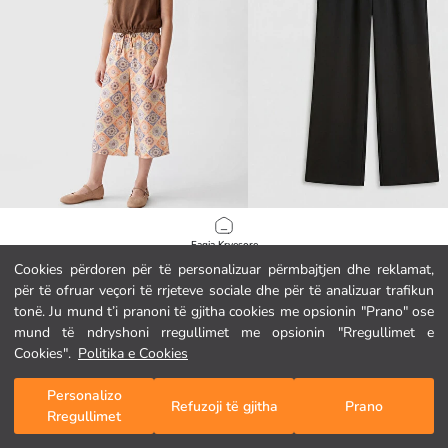
LC WAIKIKI
LCW Kids
Faqja Kryesore
Pantallona capri me bel elastik me motive për vajza
Pantallona të gjera për vajza
Cookies përdoren për të personalizuar përmbajtjen dhe reklamat,
7.95 EUR
9.95 EUR
për të ofruar veçori të rrjeteve sociale dhe për të analizuar trafikun
Kategoritë
tonë. Ju mund t’i pranoni të gjitha cookies me opsionin "Prano" ose
mund të ndryshoni rregullimet me opsionin "Rregullimet e
Shporta Ime
1
/
171
Cookies".
Politika e Cookies
Personalizo
Refuzoji të gjitha
Prano
Rregullimet