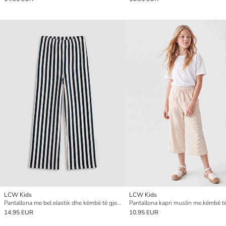
LCW Kids
LCW Kids
Pantallona me bel elastik dhe këmbë të gjera për vajza
14.95 EUR
10.95 EUR