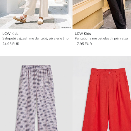
LCW Kids
LCW Kids
Salopetë vajzash me dantellë, përzierje lino
Pantallona me bel elastik për vajza
24.95 EUR
17.95 EUR