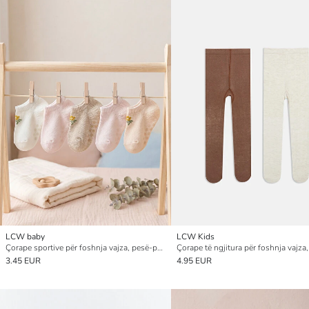
LCW baby
LCW Kids
Çorape sportive për foshnja vajza, pesë-pako
Çorape të ngjitura për foshnja vajza
3.45 EUR
4.95 EUR