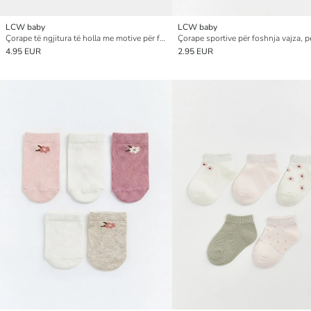
LCW baby
LCW baby
Çorape të ngjitura të holla me motive për foshnja vajza, 2 copë
4.95 EUR
2.95 EUR