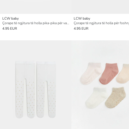
LCW baby
LCW baby
Çorape të ngjitura të holla pika-pika për vajza bebe 2 pako
4.95 EUR
4.95 EUR