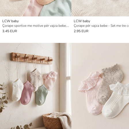
LCW baby
LCW baby
Çorape sportive me motive për vajza bebe, pesë-pako
Çorape për vajza bebe - Set me tre 
3.45 EUR
2.95 EUR