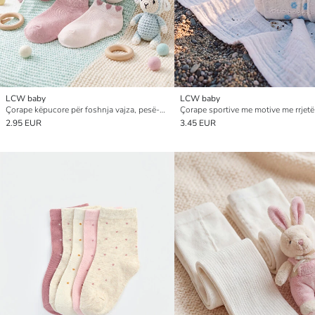
LCW baby
LCW baby
Çorape këpucore për foshnja vajza, pesë-pako
2.95 EUR
3.45 EUR