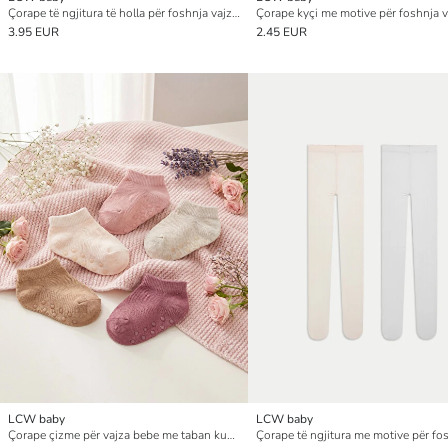
Çorape të ngjitura të holla për foshnja vajza, 2 pako
3.95 EUR
2.45 EUR
LCW baby
LCW baby
Çorape çizme për vajza bebe me taban kundër rrëshqitjes, Pesë-pako