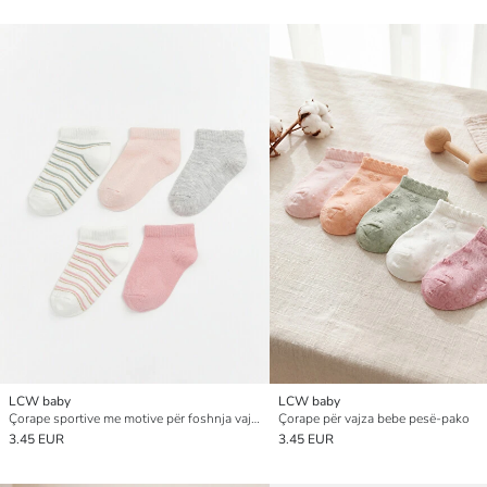
LCW baby
LCW baby
Çorape sportive me motive për foshnja vajza, pesë-pako
Çorape për vajza bebe pesë-pako
3.45 EUR
3.45 EUR