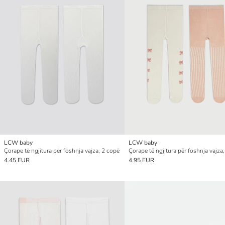
LCW baby
LCW baby
Çorape të ngjitura për foshnja vajza, 2 copë
Çorape të ngjitura për foshnja vajza
4.45 EUR
4.95 EUR