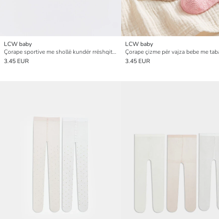
LCW baby
LCW baby
Çorape sportive me shollë kundër rrëshqitjes për foshnja vajza, pesë-pako
3.45 EUR
3.45 EUR