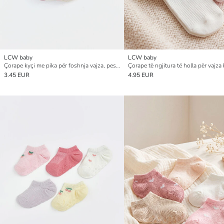
LCW baby
LCW baby
Çorape kyçi me pika për foshnja vajza, pesë-pako
3.45 EUR
4.95 EUR