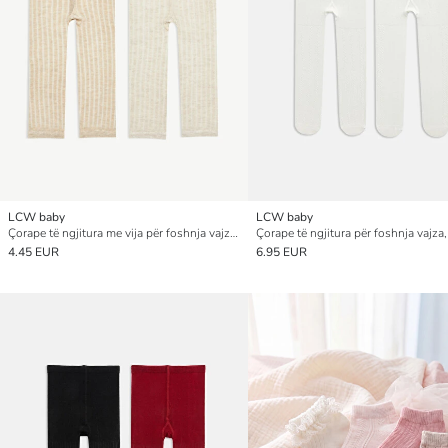
LCW baby
LCW baby
Çorape të ngjitura me vija për foshnja vajza, 2 pako
4.45 EUR
6.95 EUR