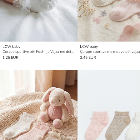
LCW baby
LCW baby
Çorape sportive për Foshnja Vajza me detaj dantelle
1.25 EUR
2.45 EUR