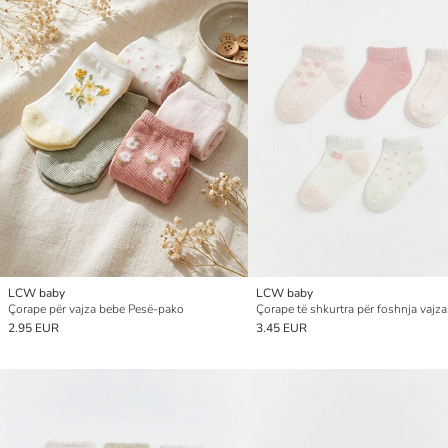
LCW baby
LCW baby
Çorape për vajza bebe Pesë-pako
2.95 EUR
3.45 EUR