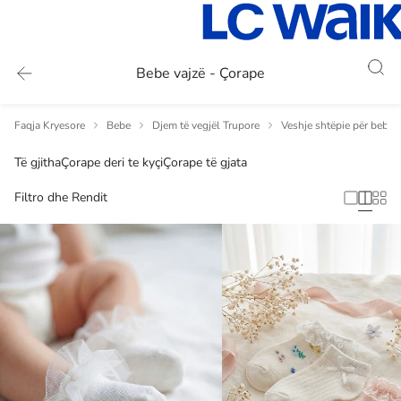
Bebe vajzë - Çorape
Faqja Kryesore
Bebe
Djem të vegjël Trupore
Veshje shtëpie për bebi v
Të gjitha
Çorape deri te kyçi
Çorape të gjata
Filtro dhe Rendit