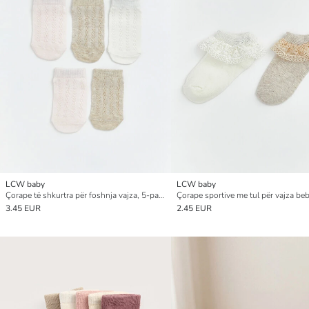
LCW baby
LCW baby
Çorape të shkurtra për foshnja vajza, 5-pako
3.45 EUR
2.45 EUR