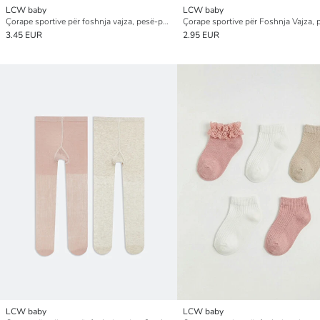
LCW baby
LCW baby
Çorape sportive për foshnja vajza, pesë-pako
3.45 EUR
2.95 EUR
LCW baby
LCW baby