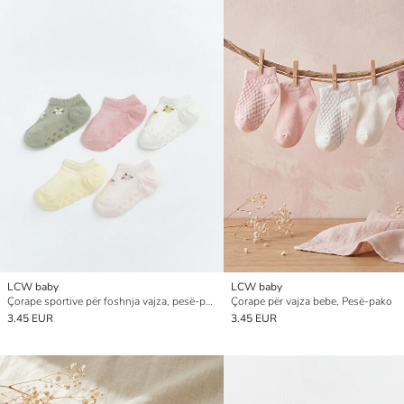
LCW baby
LCW baby
Çorape sportive për foshnja vajza, pesë-pako
Çorape për vajza bebe, Pesë-pako
3.45 EUR
3.45 EUR