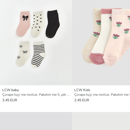
LCW baby
LCW Kids
Çorape kyçi me motive, Paketim me 5, për Foshnja Vajza
3.45 EUR
2.45 EUR