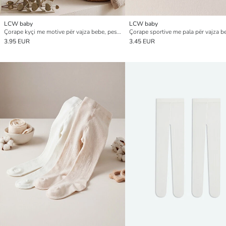
LCW baby
LCW baby
Çorape kyçi me motive për vajza bebe, pesë-pako
3.95 EUR
3.45 EUR