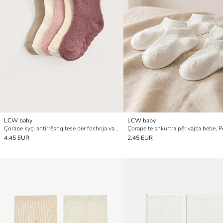
LCW baby
LCW baby
Çorape kyçi antirrëshqitëse për foshnja vajza, pesë-pako
4.45 EUR
2.45 EUR