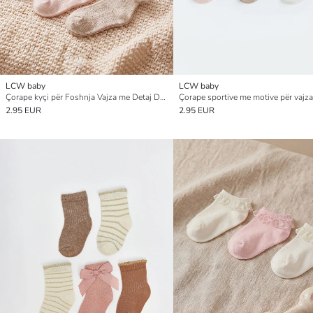
LCW baby
LCW baby
Çorape kyçi për Foshnja Vajza me Detaj Dantelle, Paketim me 3 copë
2.95 EUR
2.95 EUR