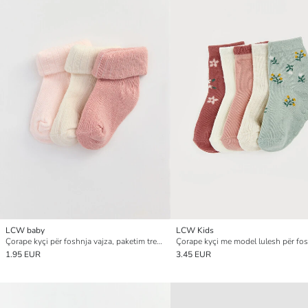
LCW baby
LCW Kids
Çorape kyçi për foshnja vajza, paketim treshe 3 copë
1.95 EUR
3.45 EUR