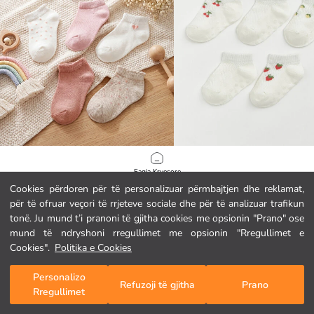
LCW baby
LCW baby
Faqja Kryesore
Çorape kyçi për foshnja vajza, pesë-pako
Cookies përdoren për të personalizuar përmbajtjen dhe reklamat,
2.95 EUR
3.45 EUR
për të ofruar veçori të rrjeteve sociale dhe për të analizuar trafikun
Kategoritë
tonë. Ju mund t’i pranoni të gjitha cookies me opsionin "Prano" ose
mund të ndryshoni rregullimet me opsionin "Rregullimet e
Shporta Ime
1
/
119
Cookies".
Politika e Cookies
Personalizo
Refuzoji të gjitha
Prano
Rregullimet