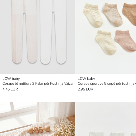
LCW baby
LCW baby
Çorape të ngjitura 2 Pako për Foshnja Vajza
Çorape sportive 5 copë për foshnja 
4.45 EUR
2.95 EUR