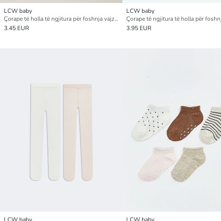
LCW baby
LCW baby
Çorape të holla të ngjitura për foshnja vajza, 2 copë
3.45 EUR
3.95 EUR
LCW baby
LCW baby