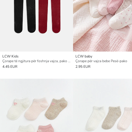
LCW Kids
LCW baby
Çorape të ngjitura për foshnja vajza, pako me 2 copë
Çorape për vajza bebe Pesë-pako
4.45 EUR
2.95 EUR