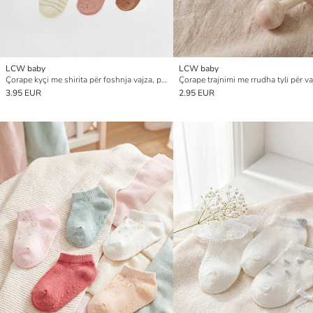
LCW baby
LCW baby
Çorape kyçi me shirita për foshnja vajza, pesë-pako
3.95 EUR
2.95 EUR