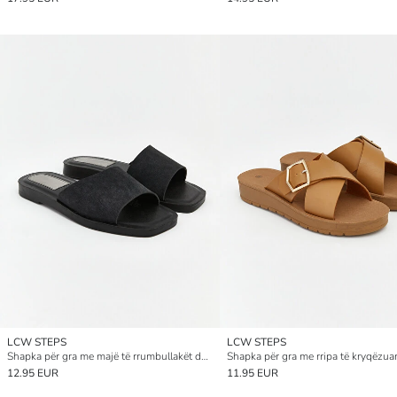
LCW STEPS
LCW STEPS
Shapka për gra me majë të rrumbullakët dhe një rrip
Shapka për gra me rripa të kryqëzua
12.95 EUR
11.95 EUR