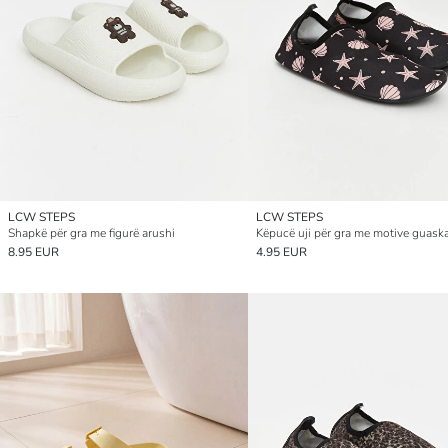
LCW STEPS
LCW STEPS
Shapkë për gra me figurë arushi
Këpucë uji për gra me motive guask
8.95 EUR
4.95 EUR