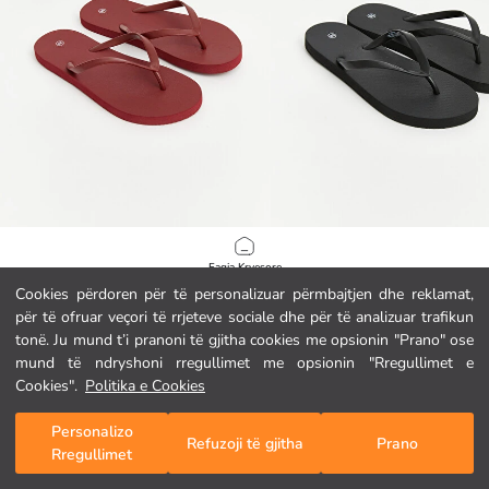
LCW STEPS
LCW STEPS
Faqja Kryesore
Shapka me rrip gishti për gra
Shapka me rrip gishti për gra
Cookies përdoren për të personalizuar përmbajtjen dhe reklamat,
5.95 EUR
5.95 EUR
për të ofruar veçori të rrjeteve sociale dhe për të analizuar trafikun
Kategoritë
tonë. Ju mund t’i pranoni të gjitha cookies me opsionin "Prano" ose
mund të ndryshoni rregullimet me opsionin "Rregullimet e
Shporta Ime
1
/
345
Cookies".
Politika e Cookies
Personalizo
Refuzoji të gjitha
Prano
Rregullimet