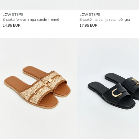
LCW STEPS
LCW STEPS
Shapka femrash nga suede i rremë
Shapkë me pamje ratan për gra
24.95 EUR
17.95 EUR