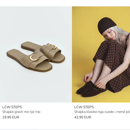
LCW STEPS
LCW STEPS
Shapkë grash me një rrip
Shapka klasike nga suede i rremë pë
19.95 EUR
42.95 EUR