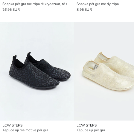
Shapka për gra me rripa të kryqëzuar, të zbukuruara me rruaza metalike
Shapka për gra me dy rripa
26.95 EUR
8.95 EUR
LCW STEPS
LCW STEPS
Këpucë uji me motive për gra
Këpucë uji për gra