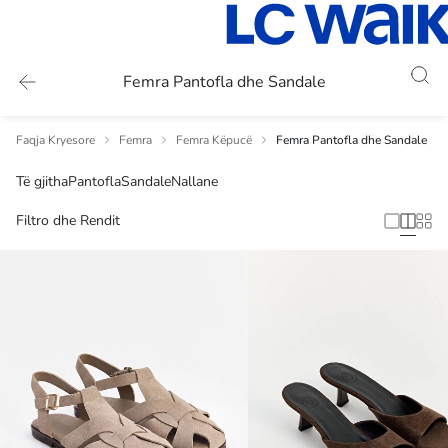
Femra Pantofla dhe Sandale
Faqja Kryesore
Femra
Femra Këpucë
Femra Pantofla dhe Sandale
Të gjitha
Pantofla
Sandale
Nallane
Filtro dhe Rendit