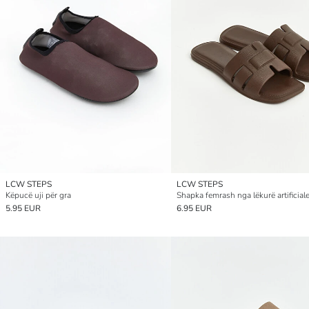
LCW STEPS
LCW STEPS
Këpucë uji për gra
Shapka femrash nga lëkurë artificial
5.95 EUR
6.95 EUR