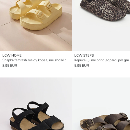
LCW HOME
LCW STEPS
Shapka femrash me dy kopsa, me shollë të trashë
Këpucë uji me print leopardi për gra
8.95 EUR
5.95 EUR