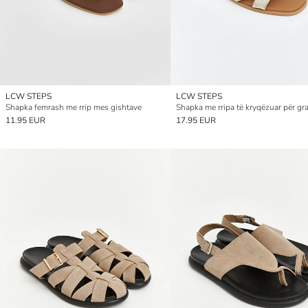
LCW STEPS
LCW STEPS
Shapka femrash me rrip mes gishtave
Shapka me rripa të kryqëzuar për gr
11.95 EUR
17.95 EUR