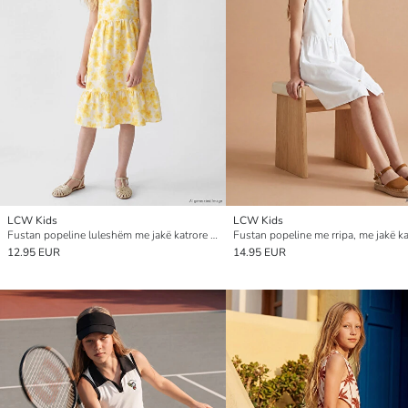
LCW Kids
LCW Kids
Fustan popeline luleshëm me jakë katrore për vajza
12.95 EUR
14.95 EUR