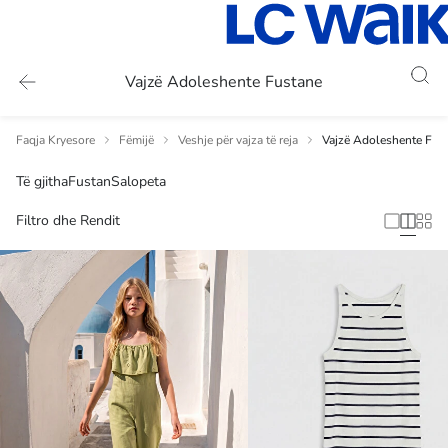
Vajzë Adoleshente Fustane
Faqja Kryesore
Fëmijë
Veshje për vajza të reja
Vajzë Adoleshente Fus
Të gjitha
Fustan
Salopeta
Filtro dhe Rendit