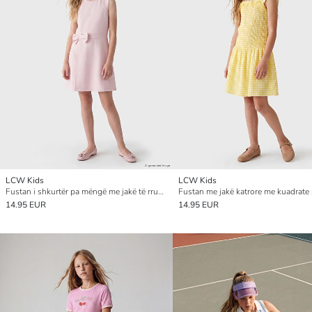
LCW Kids
LCW Kids
Fustan i shkurtër pa mëngë me jakë të rrumbullakët dhe fjongo për vajza
14.95 EUR
14.95 EUR