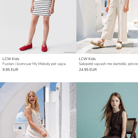
LCW Kids
LCW Kids
Fustan i licencuar My Melody për vajza
Salopetë vajzash me dantellë, përzier
9.95 EUR
24.95 EUR