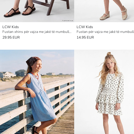
LCW Kids
LCW Kids
Fustan xhins për vajza me jakë të rrumbullakët, i zbukuruar me gurë vezullues
29.95 EUR
14.95 EUR