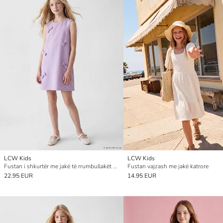
LCW Kids
LCW Kids
Fustan i shkurtër me jakë të rrumbullakët dhe detaj me fjongo për vajza
Fustan vajzash me jakë katrore
22.95 EUR
14.95 EUR