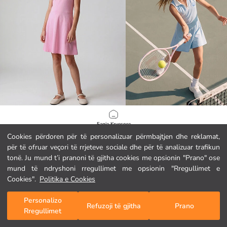
LCW Kids
LCW Kids
Faqja Kryesore
Fustan i stampuar me jakë të rrumbullakët për vajza
Cookies përdoren për të personalizuar përmbajtjen dhe reklamat,
11.95 EUR
16.95 EUR
për të ofruar veçori të rrjeteve sociale dhe për të analizuar trafikun
Kategoritë
tonë. Ju mund t’i pranoni të gjitha cookies me opsionin "Prano" ose
mund të ndryshoni rregullimet me opsionin "Rregullimet e
Shporta Ime
1
/
214
Cookies".
Politika e Cookies
Personalizo
Refuzoji të gjitha
Prano
Rregullimet