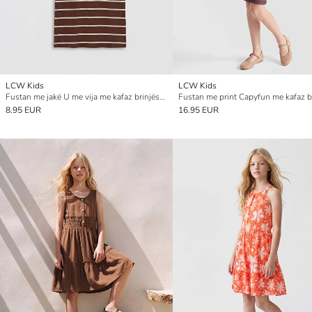
LCW Kids
LCW Kids
Fustan me jakë U me vija me kafaz brinjësh për vajza
8.95 EUR
16.95 EUR