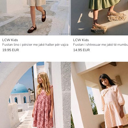
LCW Kids
LCW Kids
Fustan lino i përzier me jakë halter për vajza
19.95 EUR
14.95 EUR