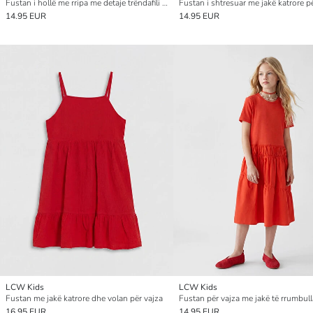
Fustan i hollë me rripa me detaje trëndafili për vajza
Fustan i shtresuar me jakë katrore p
14.95 EUR
14.95 EUR
LCW Kids
LCW Kids
Fustan me jakë katrore dhe volan për vajza
Fustan për vajza me jakë të rrumbull
16.95 EUR
14.95 EUR