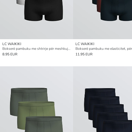
LC WAIKIKI
LC WAIKIKI
Bokserë pambuku me shtrirje për meshkuj, me përshtatje klasike, paketim treshe
8.95 EUR
11.95 EUR