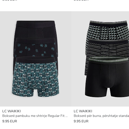
LC WAIKIKI
LC WAIKIKI
Bokserë pambuku me shtrirje Regular Fit për meshkuj, paketim 3 copë
9.95 EUR
9.95 EUR