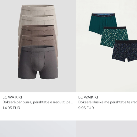
LC WAIKIKI
LC WAIKIKI
Bokserë për burra, përshtatje e rregullt, pambuk me elasticitet, paketim 5 copë
14.95 EUR
9.95 EUR