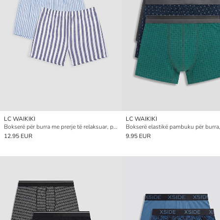
LC WAIKIKI
LC WAIKIKI
Bokserë për burra me prerje të relaksuar, pambuk me vija, 2 pako
12.95 EUR
9.95 EUR