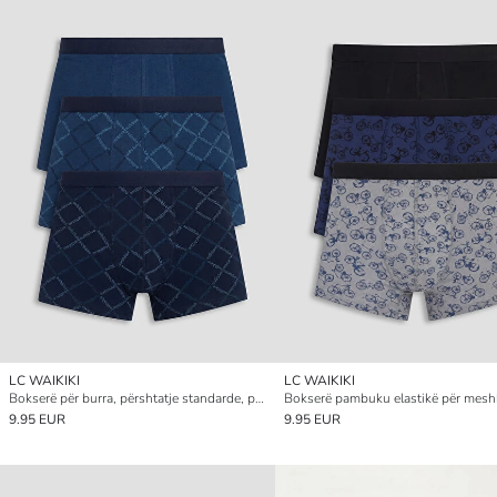
LC WAIKIKI
LC WAIKIKI
Bokserë për burra, përshtatje standarde, pambuk elastik, paketim 3-copësh
9.95 EUR
9.95 EUR