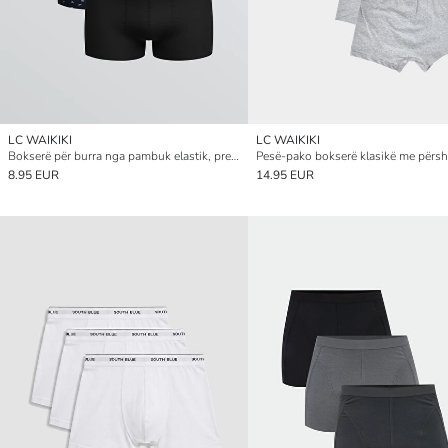
LC WAIKIKI
LC WAIKIKI
Bokserë për burra nga pambuk elastik, prerje klasike, paketim me tre copë
8.95 EUR
14.95 EUR