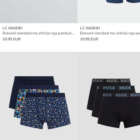
LC WAIKIKI
LC WAIKIKI
Bokserë standard me shtrirje nga pambuku, paketim 3 copë
10.95 EUR
10.95 EUR