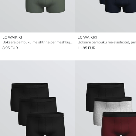
LC WAIKIKI
LC WAIKIKI
Bokserë pambuku me shtrirje për meshkuj, me përshtatje klasike, paketim treshe
8.95 EUR
11.95 EUR