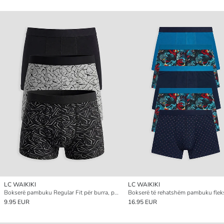
LC WAIKIKI
LC WAIKIKI
Bokserë pambuku Regular Fit për burra, paketim 3 copë
9.95 EUR
16.95 EUR