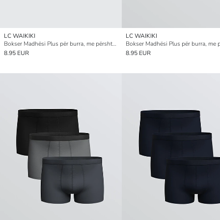
LC WAIKIKI
LC WAIKIKI
Bokser Madhësi Plus për burra, me përshtatje të rregullt, pambuk elastik, paketim me 3 copë
8.95 EUR
8.95 EUR