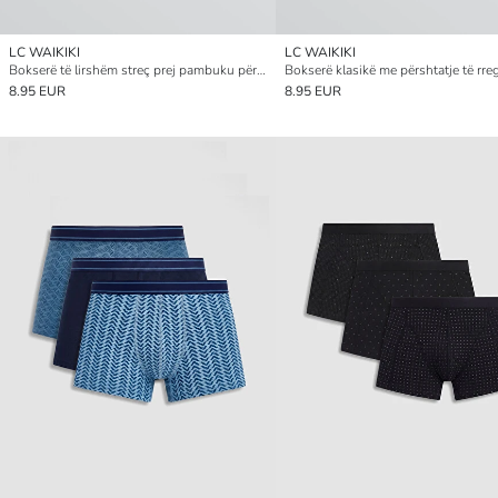
LC WAIKIKI
LC WAIKIKI
Bokserë të lirshëm streç prej pambuku për burra, set me tre copë
8.95 EUR
8.95 EUR