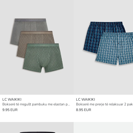
LC WAIKIKI
LC WAIKIKI
Bokserë të rregullt pambuku me elastan për burra, paketime treshe
9.95 EUR
8.95 EUR