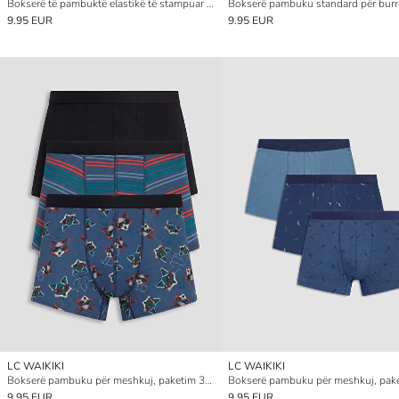
Bokserë të pambuktë elastikë të stampuar për burra, paketim 3-copësh
9.95 EUR
9.95 EUR
LC WAIKIKI
LC WAIKIKI
Bokserë pambuku për meshkuj, paketim 3 copë
9.95 EUR
9.95 EUR