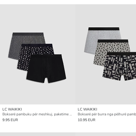
LC WAIKIKI
LC WAIKIKI
Bokserë pambuku për meshkuj, paketime treshe, përshtatje e rregullt
9.95 EUR
10.95 EUR