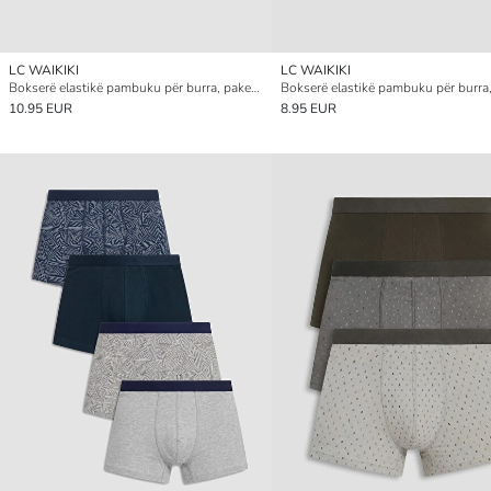
LC WAIKIKI
LC WAIKIKI
Bokserë elastikë pambuku për burra, paketim 3 copë
10.95 EUR
8.95 EUR