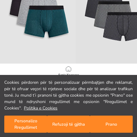
LC WAIKIKI
LC WAIKIKI
Faqja Kryesore
Bokserë pambuku elastikë 3 copë për burra
Cookies përdoren për të personalizuar përmbajtjen dhe reklamat,
8.95 EUR
10.95 EUR
për të ofruar veçori të rrjeteve sociale dhe për të analizuar trafikun
Kategoritë
tonë. Ju mund t’i pranoni të gjitha cookies me opsionin "Prano" ose
mund të ndryshoni rregullimet me opsionin "Rregullimet e
Shporta Ime
1
/
206
Cookies".
Politika e Cookies
Personalizo
Refuzoji të gjitha
Prano
Rregullimet