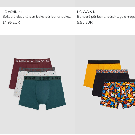
LC WAIKIKI
LC WAIKIKI
Bokserë elastikë pambuku për burra, paketim me 4 copë
14.95 EUR
9.95 EUR