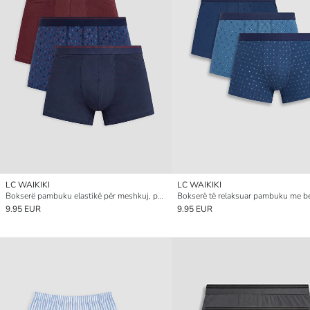
LC WAIKIKI
LC WAIKIKI
Bokserë pambuku elastikë për meshkuj, paketim 3-copësh
9.95 EUR
9.95 EUR