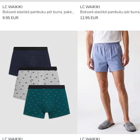
LC WAIKIKI
LC WAIKIKI
Bokserë elastikë pambuku për burra, paketim 3 copë
9.95 EUR
12.95 EUR
LC WAIKIKI
LC WAIKIKI