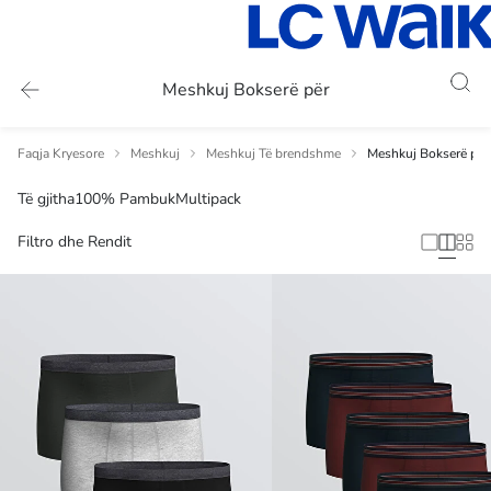
Meshkuj Bokserë për
Faqja Kryesore
Meshkuj
Meshkuj Të brendshme
Meshkuj Bokserë për
Të gjitha
100% Pambuk
Multipack
Filtro dhe Rendit