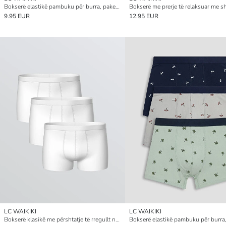
Bokserë elastikë pambuku për burra, paketim 3-copësh
9.95 EUR
12.95 EUR
LC WAIKIKI
LC WAIKIKI
Bokserë klasikë me përshtatje të rregullt nga pambuk elastik për burra, set me tre copë