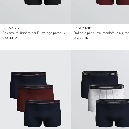
LC WAIKIKI
LC WAIKIKI
Bokserë të lirshëm për Burra nga pambuk elastik – Set me 3 copë
8.95 EUR
8.95 EUR