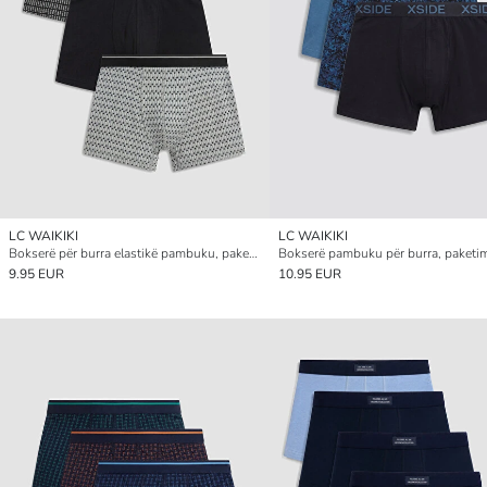
LC WAIKIKI
LC WAIKIKI
Bokserë për burra elastikë pambuku, paketim 3-copësh
9.95 EUR
10.95 EUR