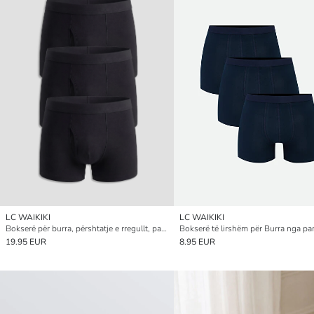
LC WAIKIKI
LC WAIKIKI
Bokserë për burra, përshtatje e rregullt, paketime treshe (3 copë)
19.95 EUR
8.95 EUR