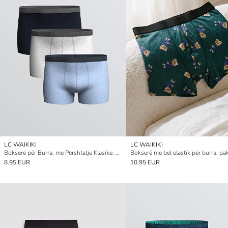
LC WAIKIKI
LC WAIKIKI
Bokserë për Burra, me Përshtatje Klasike, Pambuk Elastik, Set prej Tre Copësh
8.95 EUR
10.95 EUR