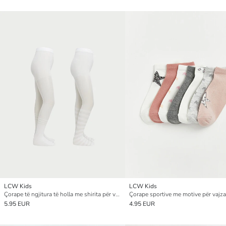
LCW Kids
LCW Kids
Çorape të ngjitura të holla me shirita për vajza, 2 pako
5.95 EUR
4.95 EUR