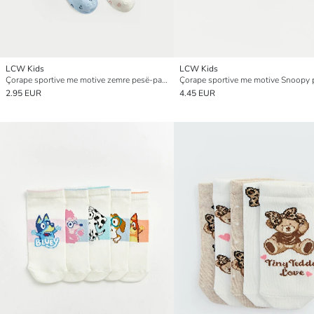
LCW Kids
LCW Kids
Çorape sportive me motive zemre pesë-pako për vajza
2.95 EUR
4.45 EUR