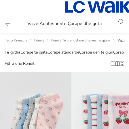
Vajzë Adoleshente Çorape dhe geta
Faqja Kryesore
Fëmijë
Fëmijë Të brendshme dhe veshje gjumi
Vajzë 
Të gjitha
Çorape të gjata
Çorape standarde
Çorape deri te gjuri
Çorape de
Filtro dhe Rendit