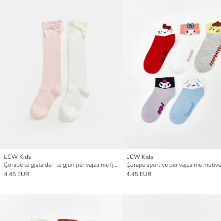
LCW Kids
LCW Kids
Çorape të gjata deri te gjuri për vajza me fjongo, 2 copë
4.45 EUR
4.45 EUR