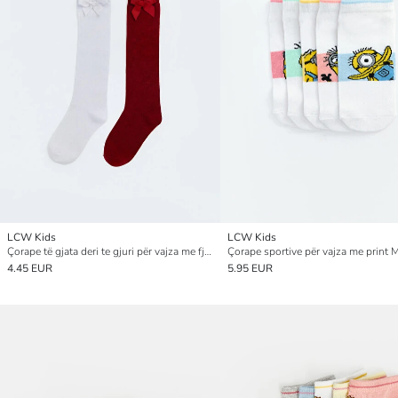
LCW Kids
LCW Kids
Çorape të gjata deri te gjuri për vajza me fjongo, 2 pako
Çorape sportive për vajza me print 
4.45 EUR
5.95 EUR