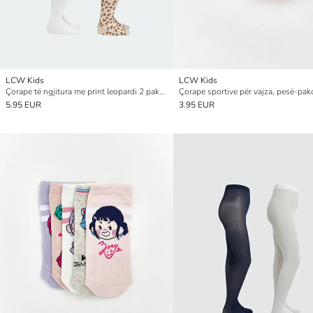
LCW Kids
LCW Kids
Çorape të ngjitura me print leopardi 2 pako për vajza
Çorape sportive për vajza, pesë-pak
5.95 EUR
3.95 EUR