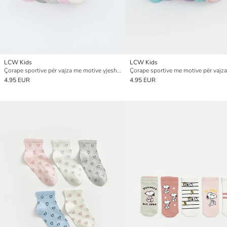
LCW Kids
LCW Kids
Çorape sportive për vajza me motive yjesh, paketim 7-copësh
4.95 EUR
4.95 EUR