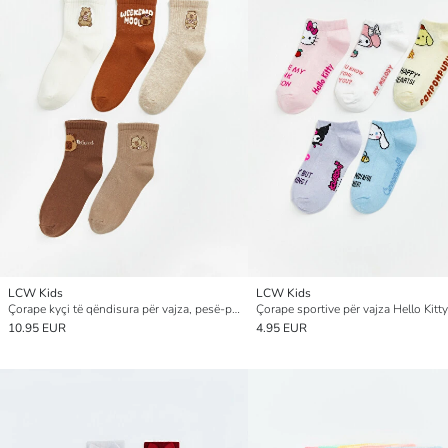
LCW Kids
LCW Kids
Çorape kyçi të qëndisura për vajza, pesë-pako
10.95 EUR
4.95 EUR