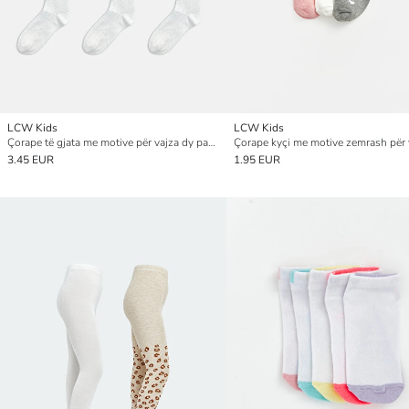
LCW Kids
LCW Kids
Çorape të gjata me motive për vajza dy pako
3.45 EUR
1.95 EUR