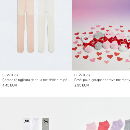
LCW Kids
LCW Kids
Çorape të ngjitura të holla me shkëlqim për vajza, 2 pako
4.45 EUR
2.95 EUR