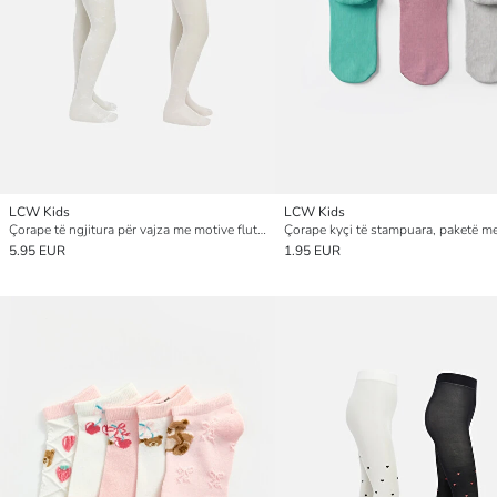
LCW Kids
LCW Kids
Çorape të ngjitura për vajza me motive fluturash, 2 pako
5.95 EUR
1.95 EUR