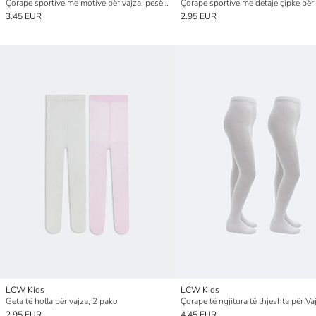
Çorape sportive me motive për vajza, pesë-pako
3.45 EUR
2.95 EUR
LCW Kids
LCW Kids
Geta të holla për vajza, 2 pako
2.95 EUR
4.45 EUR