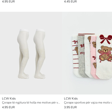
4.95 EUR
4.45 EUR
LCW Kids
LCW Kids
Çorape të ngjitura të holla me motive për vajza, 2 copë
4.95 EUR
3.95 EUR