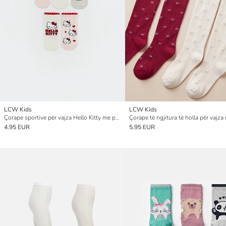
LCW Kids
LCW Kids
Çorape sportive për vajza Hello Kitty me print, pesë-pako
4.95 EUR
5.95 EUR