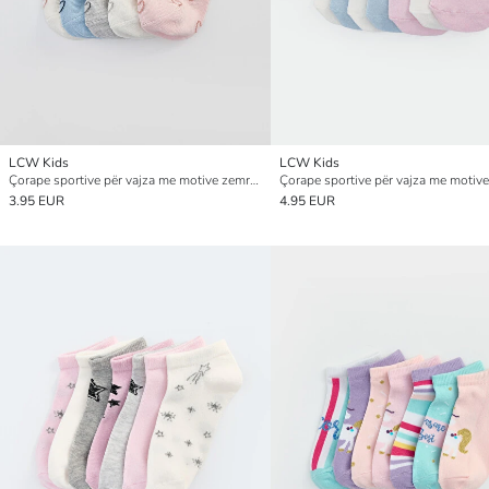
LCW Kids
LCW Kids
Çorape sportive për vajza me motive zemrash, pesë-pako
3.95 EUR
4.95 EUR