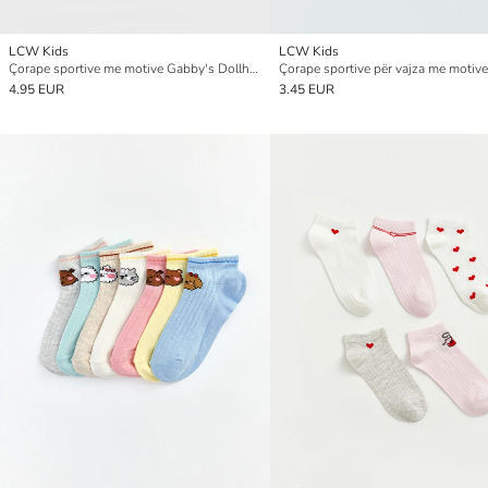
LCW Kids
LCW Kids
Çorape sportive me motive Gabby's Dollhouse për vajza, 5 copë
4.95 EUR
3.45 EUR