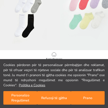
LCW Kids
LCW Kids
Faqja Kryesore
Çorape kyçi 5-pako për vajza
Cookies përdoren për të personalizuar përmbajtjen dhe reklamat,
3.95 EUR
3.95 EUR
për të ofruar veçori të rrjeteve sociale dhe për të analizuar trafikun
Kategoritë
tonë. Ju mund t’i pranoni të gjitha cookies me opsionin "Prano" ose
mund të ndryshoni rregullimet me opsionin "Rregullimet e
Shporta Ime
1
/
211
Cookies".
Politika e Cookies
Personalizo
Refuzoji të gjitha
Prano
Rregullimet