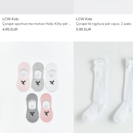
LCW Kids
LCW Kids
Çorape sportive me motive Hello Kitty për vajza, pesë-pako
Çorape të ngjitura për vajza, 2 pako
4.95 EUR
5.95 EUR