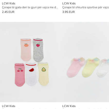
LCW Kids
LCW Kids
Çorape të gjata deri te gjuri për vajza me detaj fjongoje, set prej 2 copësh
2.45 EUR
3.95 EUR
LCW Kids
LCW Kids