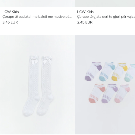
LCW Kids
LCW Kids
Çorape të padukshme baleti me motive për vajza, pesë-pako
3.45 EUR
2.45 EUR