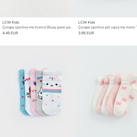
LCW Kids
LCW Kids
Çorape sportive me licencë Bluey pesë-pako për vajza
4.45 EUR
3.95 EUR