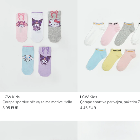
LCW Kids
LCW Kids
Çorape sportive për vajza me motive Hello Kitty and Friends, pesë-pako
3.95 EUR
4.45 EUR