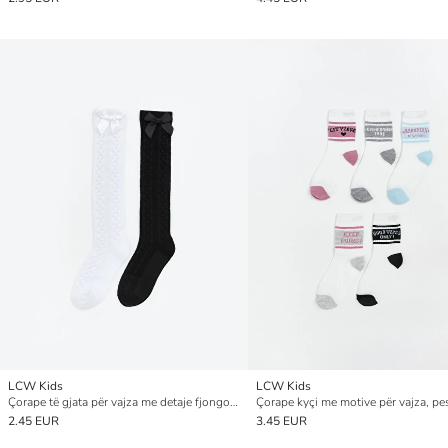
LCW Kids
LCW Kids
Çorape të gjata për vajza me detaje fjongoje 2 pako
Çorape kyçi me motive për vajza, p
2.45 EUR
3.45 EUR