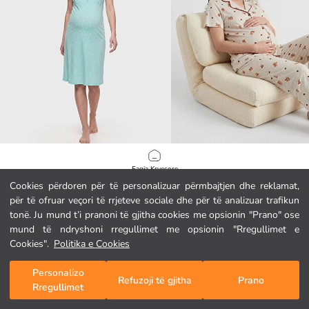
LCW DREAM
LCW DREAM
Faqja Kryesore
Këmishë nate shtatzënie me rripa, me motiv lulesh
Set pizhamash shtatzënie me jakë 
Cookies përdoren për të personalizuar përmbajtjen dhe reklamat,
14.95 EUR
26.95 EUR
për të ofruar veçori të rrjeteve sociale dhe për të analizuar trafikun
Kategoritë
tonë. Ju mund t’i pranoni të gjitha cookies me opsionin "Prano" ose
mund të ndryshoni rregullimet me opsionin "Rregullimet e
Shporta Ime
1
/
468
Cookies".
Politika e Cookies
Personalizo
Refuzoji të gjitha
Prano
Rregullimet