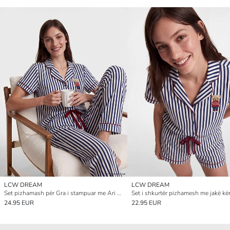
LCW DREAM
LCW DREAM
Set pizhamash për Gra i stampuar me Ari Tedi
24.95 EUR
22.95 EUR