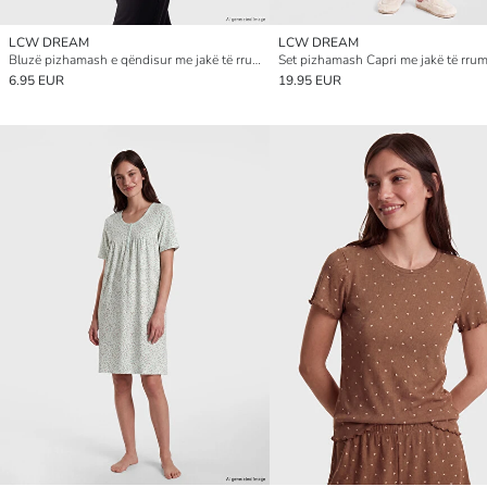
LCW DREAM
LCW DREAM
Bluzë pizhamash e qëndisur me jakë të rrumbullakët për femra
6.95 EUR
19.95 EUR