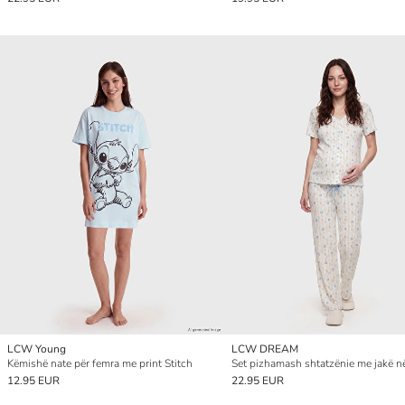
LCW Young
LCW DREAM
Këmishë nate për femra me print Stitch
12.95 EUR
22.95 EUR