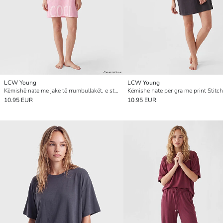
LCW Young
LCW Young
Këmishë nate me jakë të rrumbullakët, e stampuar, 100% Pambuk për gra
Këmishë nate për gra me print Stitch
10.95 EUR
10.95 EUR