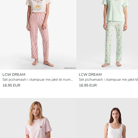
LCW DREAM
LCW DREAM
Set pizhamash i stampuar me jakë të rrumbullakët për gra
16.95 EUR
16.95 EUR