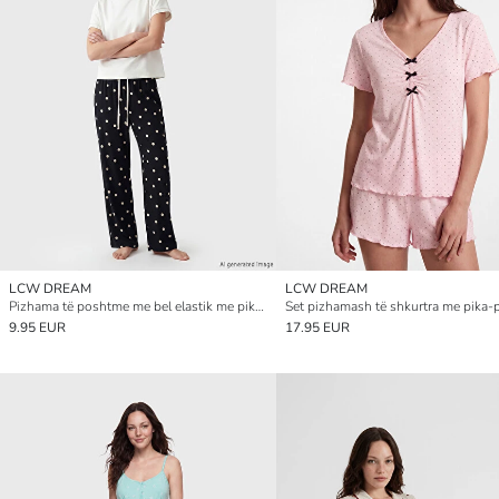
LCW DREAM
LCW DREAM
Pizhama të poshtme me bel elastik me pika-pika për gra
9.95 EUR
17.95 EUR