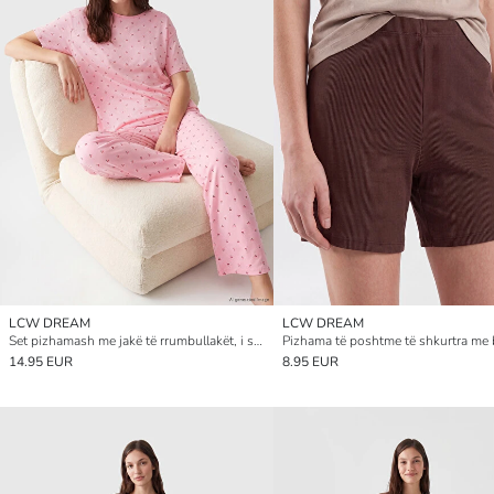
LCW DREAM
LCW DREAM
Set pizhamash me jakë të rrumbullakët, i stampuar me qershi, për gra
14.95 EUR
8.95 EUR