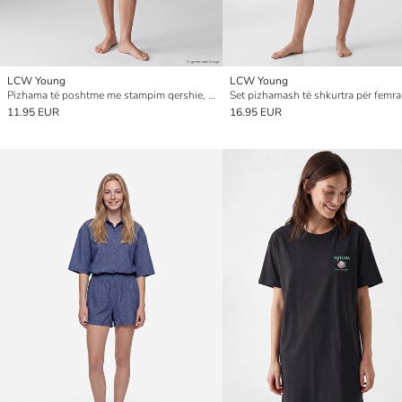
LCW Young
LCW Young
Pizhama të poshtme me stampim qershie, pantallona të shkurtra, 2 pako për gra
11.95 EUR
16.95 EUR