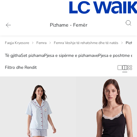
Pizhame - Femër
Faqja Kryesore
Femra
Femra Veshje të rehatshme dhe të natës
Pizham
Të gjitha
Set pizhama
Pjesa e sipërme e pizhamave
Pjesa e poshtme e 
Filtro dhe Rendit