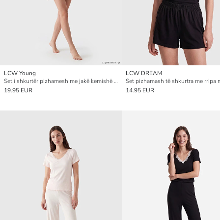
LCW Young
LCW DREAM
Set i shkurtër pizhamesh me jakë këmishë me shirita për gra
19.95 EUR
14.95 EUR