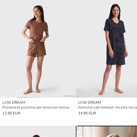
LCW DREAM
LCW DREAM
Pizhama të poshtme për femra me motive zemrash, 2 copë
12.95 EUR
14.95 EUR