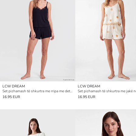
LCW DREAM
LCW DREAM
Set pizhamash të shkurtra me rripa me detaje çipke për gra
16.95 EUR
16.95 EUR