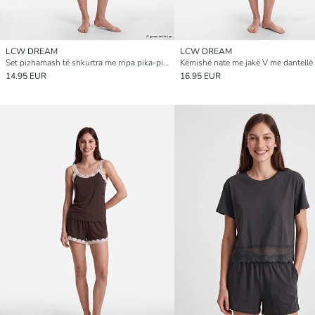
LCW DREAM
LCW DREAM
Set pizhamash të shkurtra me rripa pika-pika për gra
Këmishë nate me jakë V me dantellë 
14.95 EUR
16.95 EUR