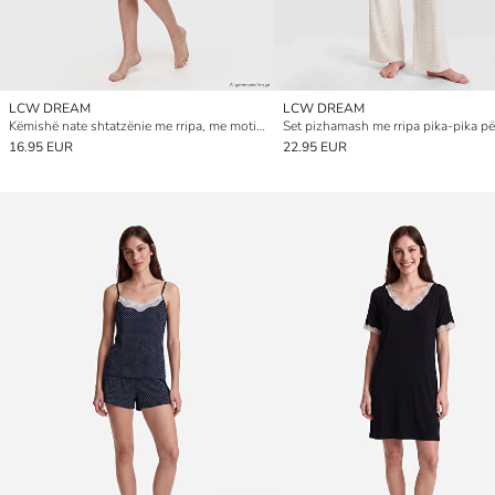
LCW DREAM
LCW DREAM
Këmishë nate shtatzënie me rripa, me motiv lulesh
Set pizhamash me rripa pika-pika pë
16.95 EUR
22.95 EUR