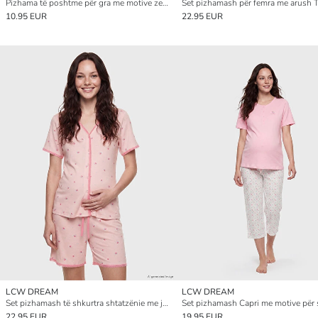
Pizhama të poshtme për gra me motive zemre
10.95 EUR
22.95 EUR
LCW DREAM
LCW DREAM
Set pizhamash të shkurtra shtatzënie me jakë në formë V-je
22.95 EUR
19.95 EUR