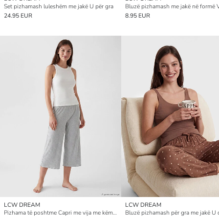
Set pizhamash luleshëm me jakë U për gra
24.95 EUR
8.95 EUR
LCW DREAM
LCW DREAM
Pizhama të poshtme Capri me vija me këmbë të gjera për gra