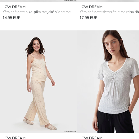
LCW DREAM
LCW DREAM
Këmishë nate pika-pika me jakë V dhe me rripa për gra
14.95 EUR
17.95 EUR
LCW DREAM
LCW DREAM