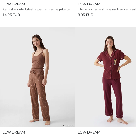
LCW DREAM
LCW DREAM
Këmishë nate luleshe për femra me jakë të rrumbullakët
14.95 EUR
8.95 EUR
LCW DREAM
LCW DREAM