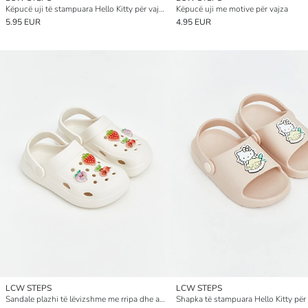
Këpucë uji të stampuara Hello Kitty për vajza
Këpucë uji me motive për vajza
5.95 EUR
4.95 EUR
LCW STEPS
LCW STEPS
Sandale plazhi të lëvizshme me rripa dhe aksesorë për vajza
Shapka të stampuara Hello Kitty për