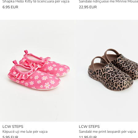
Shapka Hello Kitty të licencuara për vajza
6.95 EUR
22.95 EUR
LCW STEPS
LCW STEPS
Këpucë uji me lule për vajza
Sandalë me print leopardi për vajza
5.95 EUR
11.95 EUR