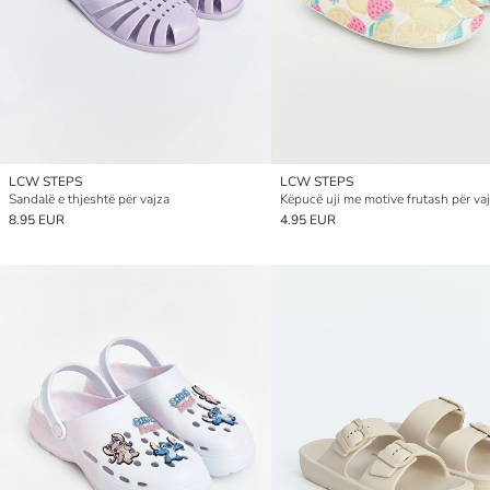
LCW STEPS
LCW STEPS
Sandalë e thjeshtë për vajza
Këpucë uji me motive frutash për va
8.95 EUR
4.95 EUR