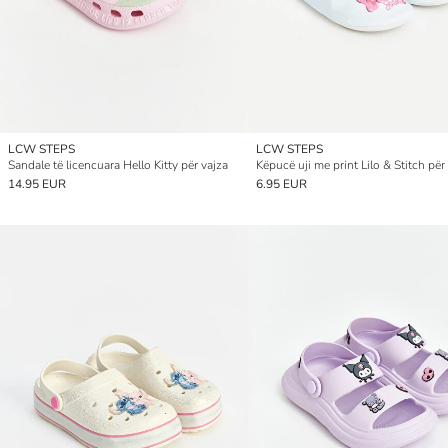
LCW STEPS
LCW STEPS
Sandale të licencuara Hello Kitty për vajza
Këpucë uji me print Lilo & Stitch për
14.95 EUR
6.95 EUR