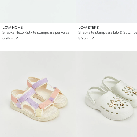
LCW HOME
LCW STEPS
Shapka Hello Kitty të stampuara për vajza
Shapka të stampuara Lilo & Stitch pë
6.95 EUR
8.95 EUR