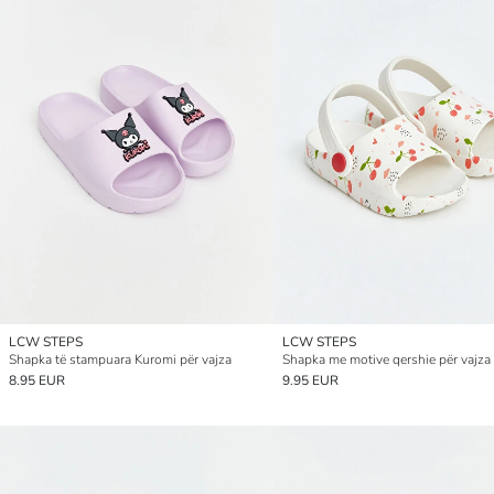
LCW STEPS
LCW STEPS
Shapka të stampuara Kuromi për vajza
Shapka me motive qershie për vajza
8.95 EUR
9.95 EUR