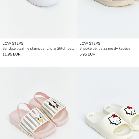
LCW STEPS
LCW STEPS
Sandale plazhi e stampuar Lilo & Stitch për vajza
Shapkë për vajza me dy kapëse
11.95 EUR
5.95 EUR