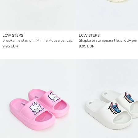
LCW STEPS
LCW STEPS
Shapka me stampim Minnie Mouse për vajza
Shapka të stampuara Hello Kitty për
9.95 EUR
9.95 EUR