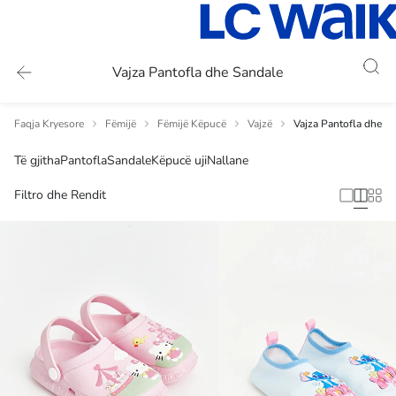
Vajza Pantofla dhe Sandale
Faqja Kryesore
Fëmijë
Fëmijë Këpucë
Vajzë
Vajza Pantofla dhe S
Të gjitha
Pantofla
Sandale
Këpucë uji
Nallane
Filtro dhe Rendit