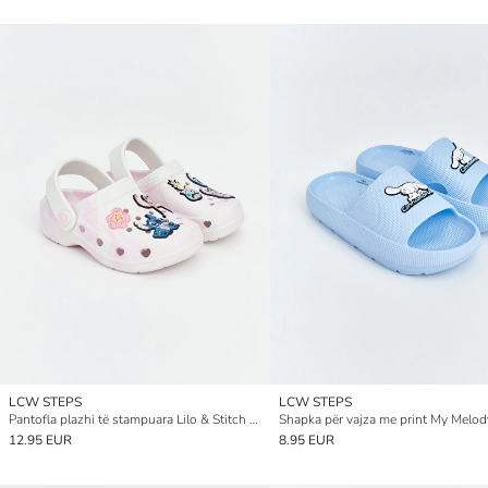
LCW STEPS
LCW STEPS
Pantofla plazhi të stampuara Lilo & Stitch për vajza
Shapka për vajza me print My Melod
12.95 EUR
8.95 EUR