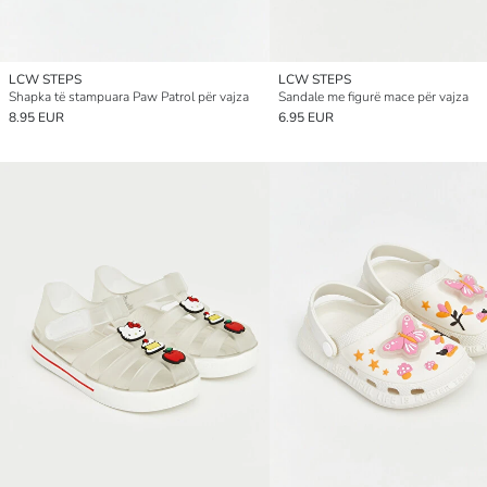
LCW STEPS
LCW STEPS
Shapka të stampuara Paw Patrol për vajza
Sandale me figurë mace për vajza
8.95 EUR
6.95 EUR