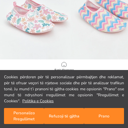
LCW STEPS
LCW STEPS
Faqja Kryesore
Këpucë uji për vajza me motive lulesh dhe gjetesh
Këpucë uji me motive valëzuese për 
Cookies përdoren për të personalizuar përmbajtjen dhe reklamat,
5.95 EUR
4.95 EUR
për të ofruar veçori të rrjeteve sociale dhe për të analizuar trafikun
Kategoritë
tonë. Ju mund t’i pranoni të gjitha cookies me opsionin "Prano" ose
mund të ndryshoni rregullimet me opsionin "Rregullimet e
Shporta Ime
1
/
253
Cookies".
Politika e Cookies
Personalizo
Refuzoji të gjitha
Prano
Rregullimet