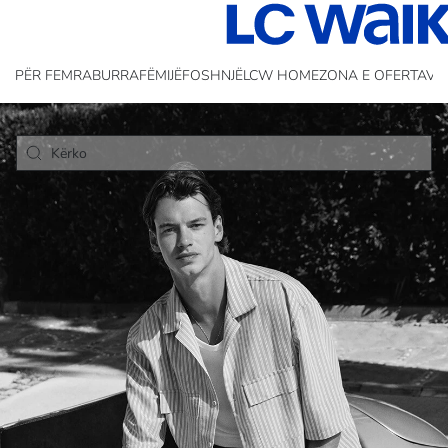
PËR FEMRA
BURRA
FËMIJË
FOSHNJË
LCW HOME
ZONA E OFERTAVE