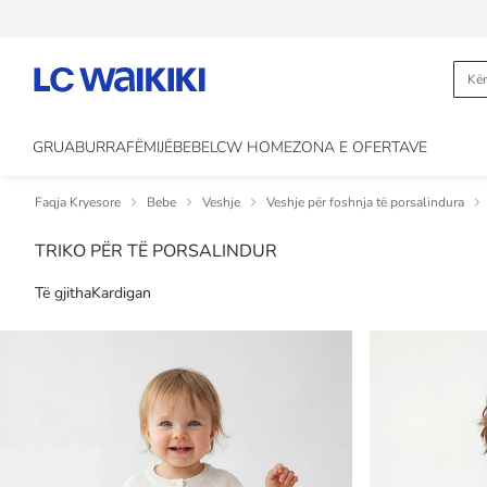
GRUA
BURRA
FËMIJË
BEBE
LCW HOME
ZONA E OFERTAVE
Faqja Kryesore
Bebe
Veshje
Veshje për foshnja të porsalindura
TRIKO PËR TË PORSALINDUR
Të gjitha
Kardigan