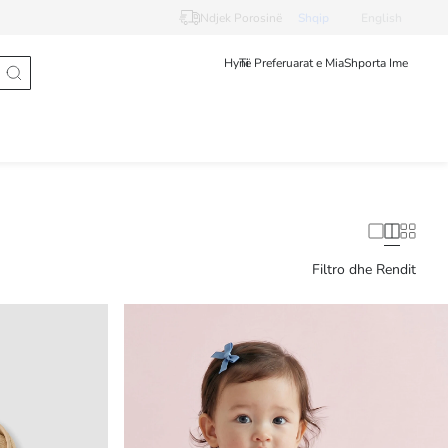
Ndjek Porosinë
Shqip
English
Hyni
Të Preferuarat e Mia
Shporta Ime
Filtro dhe Rendit