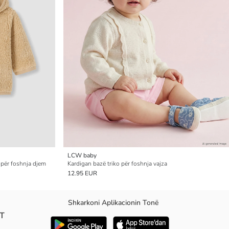
LCW baby
 për foshnja djem
Kardigan bazë triko për foshnja vajza
12.95 EUR
Shkarkoni Aplikacionin Tonë
AT