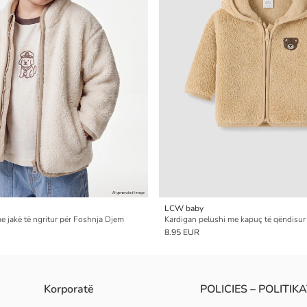
LCW baby
e jakë të ngritur për Foshnja Djem
Kardigan pelushi me kapuç të qëndisur
8.95 EUR
Korporatë
POLICIES – POLITIK