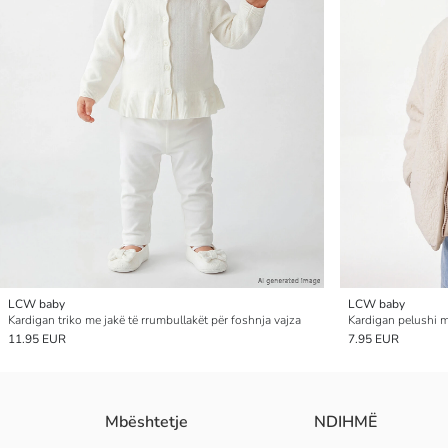
LCW baby
LCW baby
Kardigan triko me jakë të rrumbullakët për foshnja vajza
Kardigan pelushi m
11.95 EUR
7.95 EUR
Mbështetje
NDIHMË