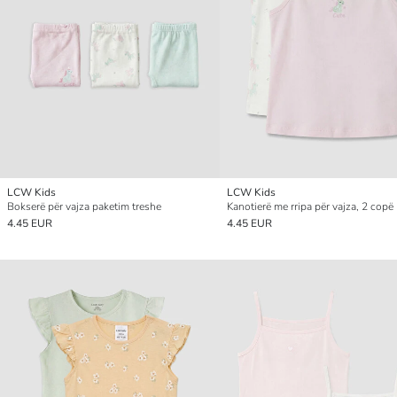
LCW Kids
LCW Kids
Bokserë për vajza paketim treshe
Kanotierë me rripa për vajza, 2 copë
4.45 EUR
4.45 EUR