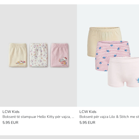
LCW Kids
LCW Kids
Bokserë të stampuar Hello Kitty për vajza, paketim treshe (3 copë)
5.95 EUR
5.95 EUR