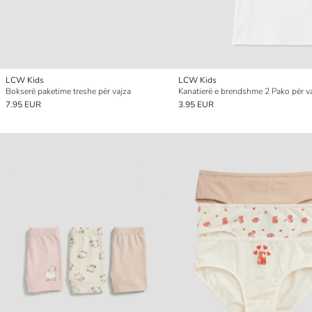
LCW Kids
LCW Kids
Bokserë paketime treshe për vajza
Kanatierë e brendshme 2 Pako për v
7.95 EUR
3.95 EUR