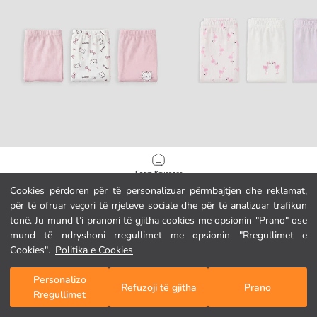
LCW Kids
LCW Kids
Faqja Kryesore
Bokserë për vajza, paketim treshe (3 copë)
Bokserë paketë me 3 për vajza
Cookies përdoren për të personalizuar përmbajtjen dhe reklamat,
5.95 EUR
5.95 EUR
për të ofruar veçori të rrjeteve sociale dhe për të analizuar trafikun
Kategoritë
tonë. Ju mund t’i pranoni të gjitha cookies me opsionin "Prano" ose
mund të ndryshoni rregullimet me opsionin "Rregullimet e
Shporta Ime
1
/
149
Cookies".
Politika e Cookies
Personalizo
Refuzoji të gjitha
Prano
Rregullimet