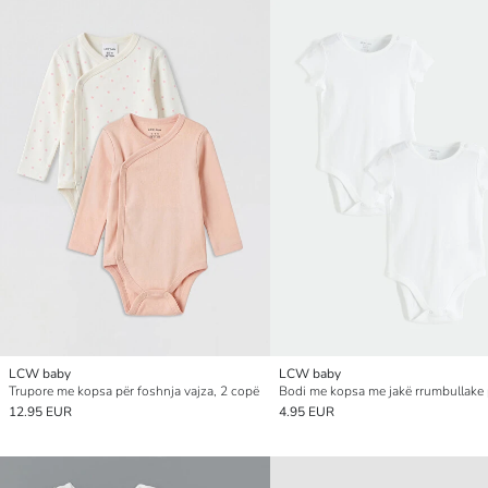
LCW baby
LCW baby
Trupore me kopsa për foshnja vajza, 2 copë
12.95 EUR
4.95 EUR