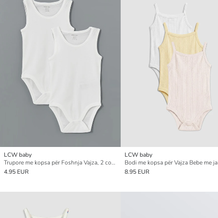
LCW baby
LCW baby
Trupore me kopsa për Foshnja Vajza, 2 copë
4.95 EUR
8.95 EUR