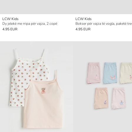
LCW Kids
LCW Kids
Dy jelekë me rripa për vajza, 2 copë
Bokser për vajza të vogla, paketë tr
4.95 EUR
4.95 EUR