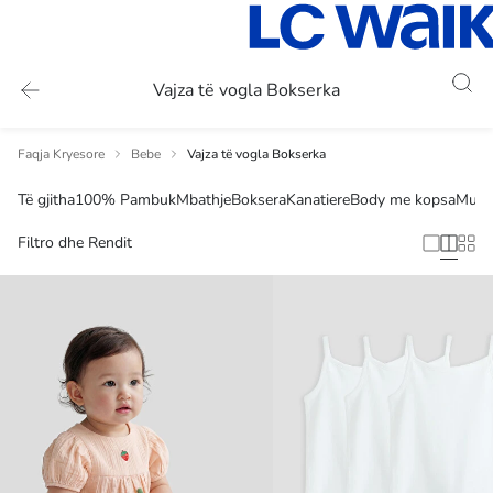
Vajza të vogla Bokserka
Faqja Kryesore
Bebe
Vajza të vogla Bokserka
Të gjitha
100% Pambuk
Mbathje
Boksera
Kanatiere
Body me kopsa
Multi
Filtro dhe Rendit