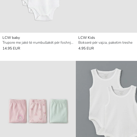
LCW baby
LCW Kids
Trupore me jakë të rrumbullakët për foshnja vajza, me kopsa, paketim 3-copësh
Bokserë për vajza, paketim treshe
14.95 EUR
4.95 EUR