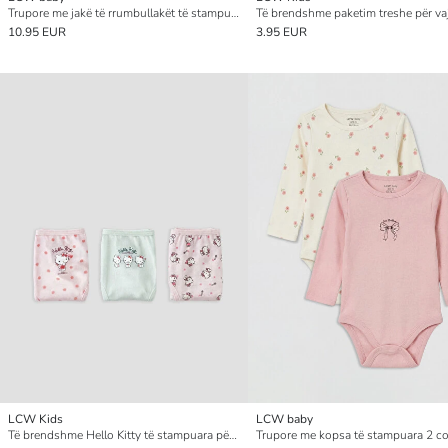
Trupore me jakë të rrumbullakët të stampuara 3 copë me kopsa për foshnja vajza
Të brendshme paketim treshe për va
10.95 EUR
3.95 EUR
LCW Kids
LCW baby
Të brendshme Hello Kitty të stampuara për vajza, paketim 3 copë