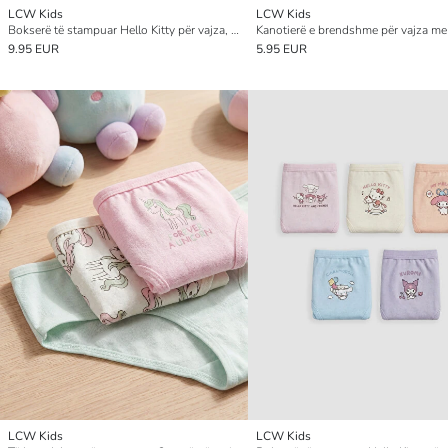
LCW Kids
LCW Kids
Bokserë të stampuar Hello Kitty për vajza, pesë-pako
9.95 EUR
5.95 EUR
LCW Kids
LCW Kids