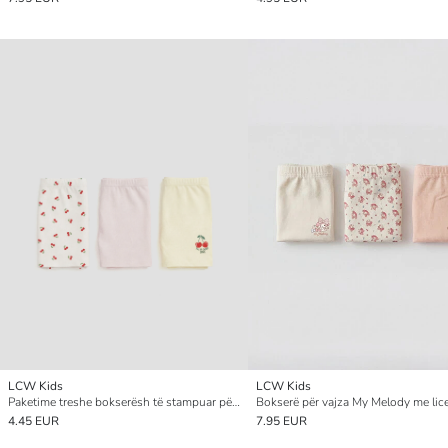
LCW Kids
LCW Kids
Paketime treshe bokserësh të stampuar për vajza
4.45 EUR
7.95 EUR