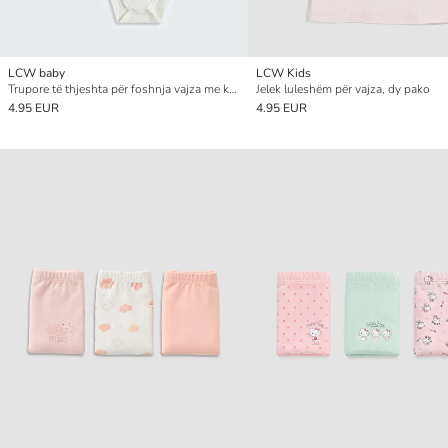
LCW baby
LCW Kids
Trupore të thjeshta për foshnja vajza me kopsa, 2 copë
Jelek luleshëm për vajza, dy pako
4.95 EUR
4.95 EUR