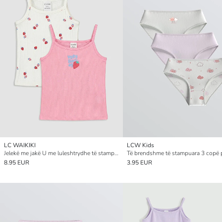
LC WAIKIKI
LCW Kids
Jelekë me jakë U me luleshtrydhe të stampuar me rripa për vajza, 2 copë
8.95 EUR
3.95 EUR