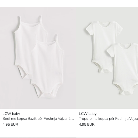
LCW baby
LCW baby
Bodi me kopsa Bazik për Foshnja Vajza, 2 copë
4.95 EUR
4.95 EUR