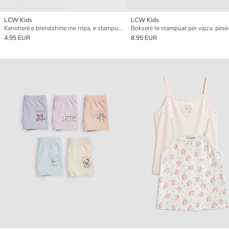
LCW Kids
LCW Kids
Kanotierë e brendshme me rripa, e stampuar me luleshtrydhe, për vajza, 2 copë
Bokserë të stampuar për vajza, pes
4.95 EUR
8.95 EUR