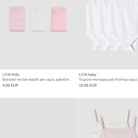
LCW Kids
LCW baby
Bokserë me bel elastik për vajza, paketim 3 copë
4.95 EUR
10.95 EUR