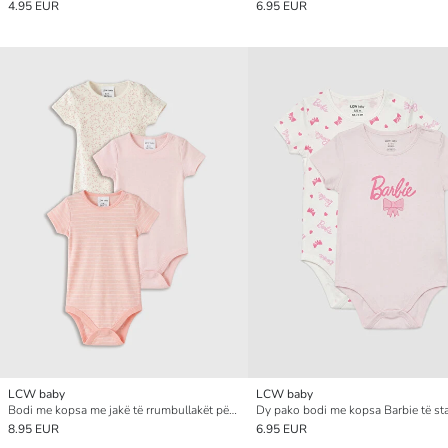
4.95 EUR
6.95 EUR
LCW baby
LCW baby
Bodi me kopsa me jakë të rrumbullakët për Foshnja Vajza Paketim treshe
8.95 EUR
6.95 EUR