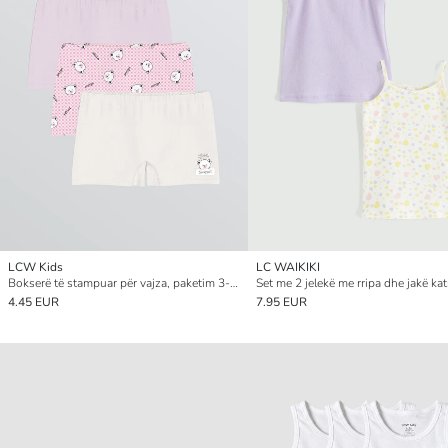
LCW Kids
LC WAIKIKI
Bokserë të stampuar për vajza, paketim 3-copësh
4.45 EUR
7.95 EUR