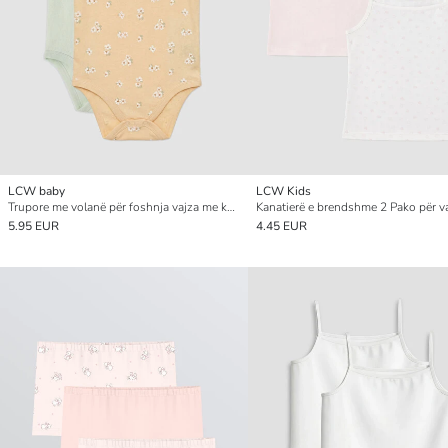
LCW baby
LCW Kids
Trupore me volanë për foshnja vajza me kopsa, 2 copë
Kanatierë e brendshme 2 Pako për v
5.95 EUR
4.45 EUR