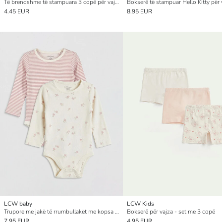
Të brendshme të stampuara 3 copë për vajza
4.45 EUR
8.95 EUR
LCW baby
LCW Kids
Trupore me jakë të rrumbullakët me kopsa për foshnja vajza, paketë me 2 copë
Bokserë për vajza - set me 3 copë
7.95 EUR
4.95 EUR