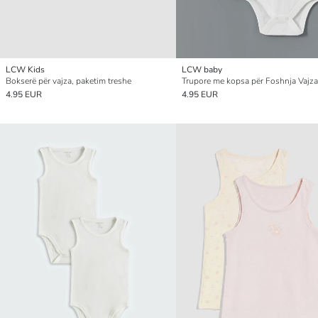
LCW Kids
LCW baby
Bokserë për vajza, paketim treshe
4.95 EUR
4.95 EUR