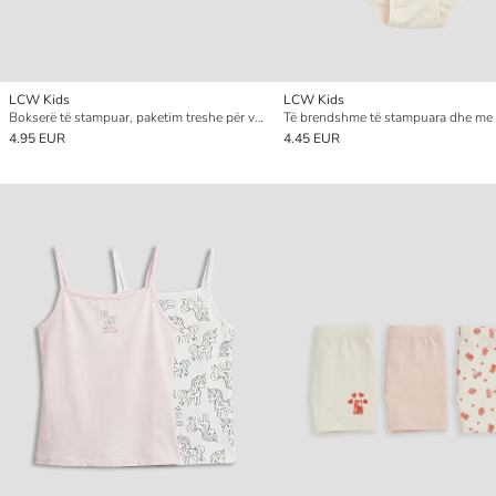
LCW Kids
LCW Kids
Bokserë të stampuar, paketim treshe për vajza të vogla
4.95 EUR
4.45 EUR