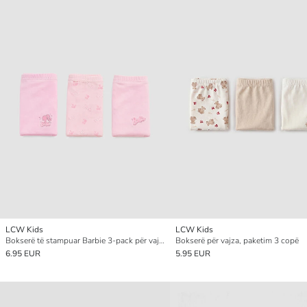
LCW Kids
LCW Kids
Bokserë të stampuar Barbie 3-pack për vajza
Bokserë për vajza, paketim 3 copë
6.95 EUR
5.95 EUR