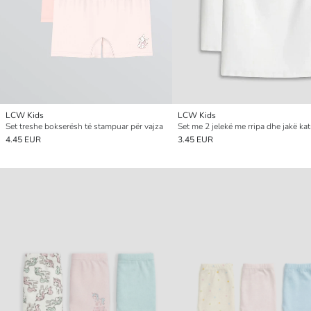
LCW Kids
LCW Kids
Set treshe bokserësh të stampuar për vajza
4.45 EUR
3.45 EUR