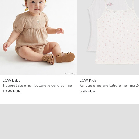
LCW baby
LCW Kids
Trupore Jakë e rrumbullakët e qëndisur me kopsa për Foshnja Vajza
10.95 EUR
5.95 EUR