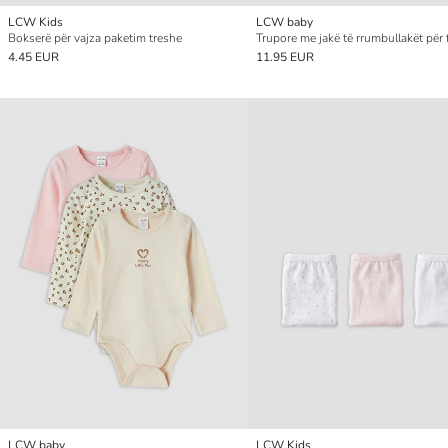
LCW Kids
LCW baby
Bokserë për vajza paketim treshe
4.45 EUR
11.95 EUR
LCW baby
LCW Kids