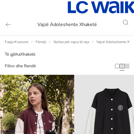
Vajzë Adoleshente Xhaketë
Faqja Kryesore
Fëmijë
Veshje për vajza të reja
Vajzë Adoleshente Xha
Të gjitha
Xhaketë
Filtro dhe Rendit