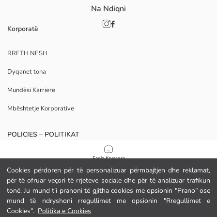
Na Ndiqni
Korporatë
RRETH NESH
Dyqanet tona
Mundësi Karriere
Mbështetje Korporative
POLICIES – POLITIKAT
Politika e Privatësisë
Faqja Kryesore
Cookies përdoren për të personalizuar përmbajtjen dhe reklamat,
Kushtet e Kontratës
për të ofruar veçori të rrjeteve sociale dhe për të analizuar trafikun
Kategoritë
tonë. Ju mund t’i pranoni të gjitha cookies me opsionin "Prano" ose
Politika e Cookies
mund të ndryshoni rregullimet me opsionin "Rregullimet e
Shporta Ime
1
/
8
Cookies".
Politika e Cookies
Shkarkoni Aplikacionin Tonë