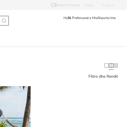
Ndjek Porosinë
Shqip
English
Hyni
Të Preferuarat e Mia
Shporta Ime
Filtro dhe Rendit