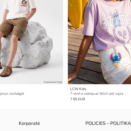
LCW Kids
ajmun nostalgjik
T-shirt e stampuar Stitch për vajza
7.95 EUR
Korporatë
POLICIES – POLITIK