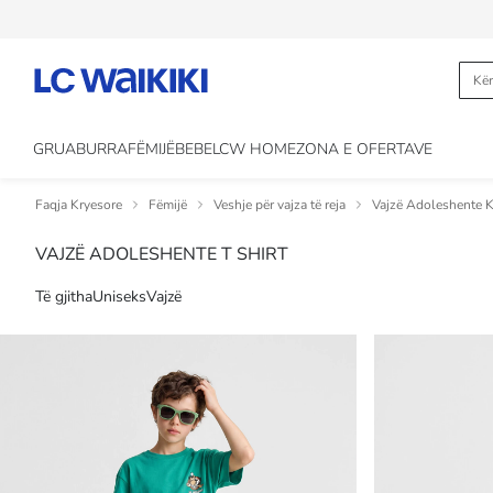
GRUA
BURRA
FËMIJË
BEBE
LCW HOME
ZONA E OFERTAVE
Faqja Kryesore
Fëmijë
Veshje për vajza të reja
Vajzë Adoleshente 
VAJZË ADOLESHENTE T SHIRT
Të gjitha
Uniseks
Vajzë