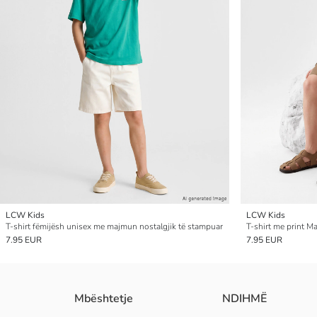
LCW Kids
LCW Kids
T-shirt fëmijësh unisex me majmun nostalgjik të stampuar
T-shirt me print M
7.95 EUR
7.95 EUR
Mbështetje
NDIHMË