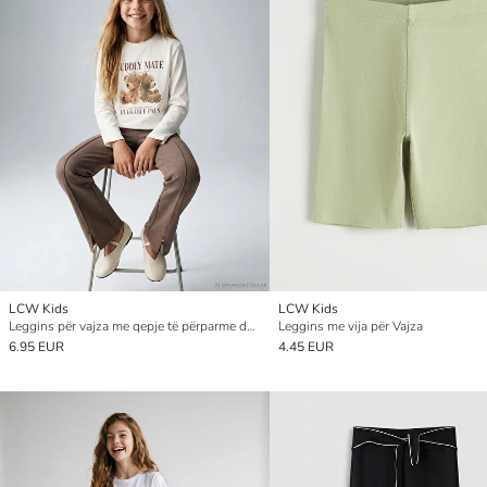
LCW Kids
LCW Kids
Leggins për vajza me qepje të përparme dhe fund të zgjeruar
Leggins me vija për Vajza
6.95 EUR
4.45 EUR