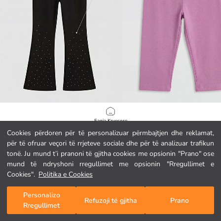
LCW Kids
LC WAIKIKI
Faqja Kryesore
Leggins me prekje të butë, me këmbë të zgjeruar dhe të zbukuruara me gurë vezullues për vajza
Leggins me bel elastik për vajza
Cookies përdoren për të personalizuar përmbajtjen dhe reklamat,
14.95 EUR
3.95 EUR
për të ofruar veçori të rrjeteve sociale dhe për të analizuar trafikun
Kategoritë
tonë. Ju mund t’i pranoni të gjitha cookies me opsionin "Prano" ose
mund të ndryshoni rregullimet me opsionin "Rregullimet e
Shporta Ime
1
/
96
Cookies".
Politika e Cookies
Personalizo
Refuzoji të gjitha
Prano
Rregullimet