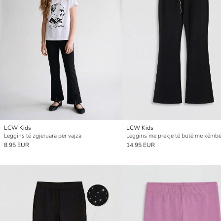
LCW Kids
LCW Kids
Leggins të zgjeruara për vajza
8.95 EUR
14.95 EUR