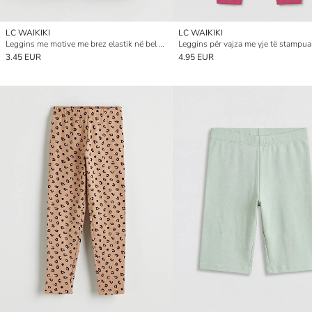
LC WAIKIKI
LC WAIKIKI
Leggins me motive me brez elastik në bel për vajza
Leggins për vajza me yje të stampua
3.45 EUR
4.95 EUR