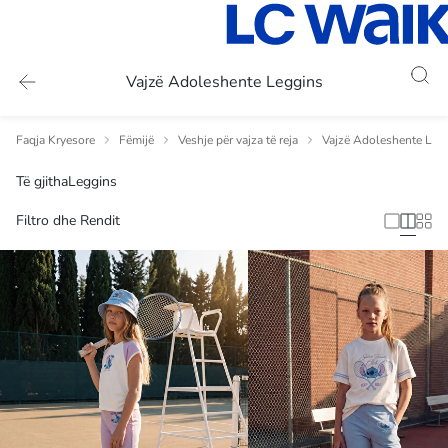
Vajzë Adoleshente Leggins
Faqja Kryesore
Fëmijë
Veshje për vajza të reja
Vajzë Adoleshente Legg
Të gjitha
Leggins
Filtro dhe Rendit