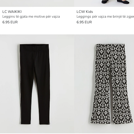
LC WAIKIKI
LCW Kids
Leggins të gjata me motive për vajza
Leggings për vajza me brinjë të zgje
6.95 EUR
6.95 EUR