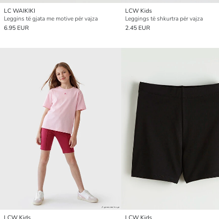
LC WAIKIKI
LCW Kids
Leggins të gjata me motive për vajza
Leggings të shkurtra për vajza
6.95 EUR
2.45 EUR
LCW Kids
LCW Kids