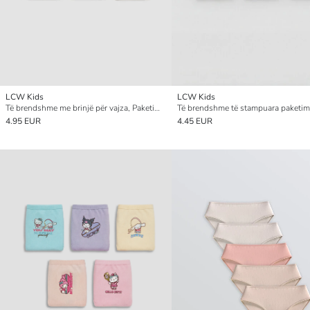
LCW Kids
LCW Kids
Të brendshme me brinjë për vajza, Paketim me 3 copë
4.95 EUR
4.45 EUR