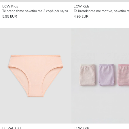
LCW Kids
LCW Kids
Të brendshme paketim me 3 copë për vajza
5.95 EUR
4.95 EUR
LC WAIKIKI
LCW Kids