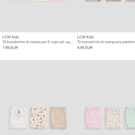
LCW Kids
LCW Kids
Të brendshme të stampuara 5 copë për vajza
7.95 EUR
4.95 EUR