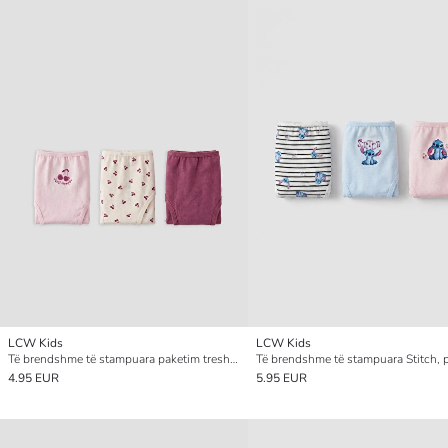
LCW Kids
LCW Kids
Të brendshme të stampuara paketim treshe për vajza
4.95 EUR
5.95 EUR