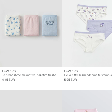
LCW Kids
LCW Kids
Të brendshme me motive, paketim treshe për vajza
4.45 EUR
5.95 EUR