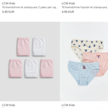
LCW Kids
LCW Kids
Të brendshme të stampuara 2 pako për vajza
3.45 EUR
4.95 EUR
LCW Kids
LCW Kids