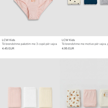
LCW Kids
LCW Kids
Të brendshme paketim me 3 copë për vajza
4.45 EUR
4.95 EUR