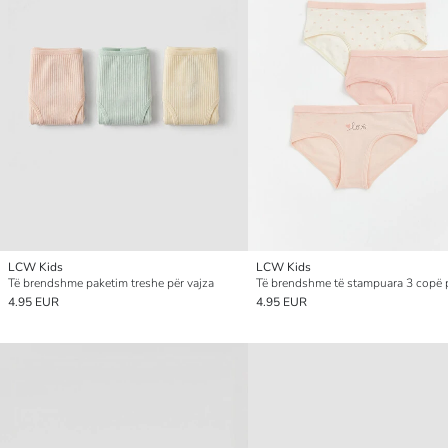
LCW Kids
LCW Kids
Të brendshme paketim treshe për vajza
4.95 EUR
4.95 EUR