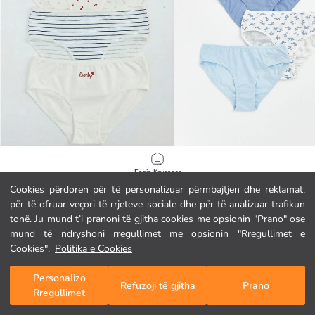
LCW Kids
LCW Kids
Faqja Kryesore
Të brendshme të stampuara 3 copë për vajza
Të brendshme me motive 3 copë për
Cookies përdoren për të personalizuar përmbajtjen dhe reklamat,
4.45 EUR
4.45 EUR
për të ofruar veçori të rrjeteve sociale dhe për të analizuar trafikun
Kategoritë
tonë. Ju mund t’i pranoni të gjitha cookies me opsionin "Prano" ose
mund të ndryshoni rregullimet me opsionin "Rregullimet e
Shporta Ime
1
/
82
Cookies".
Politika e Cookies
Personalizo
Refuzoji të gjitha
Prano
Rregullimet