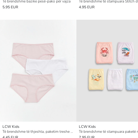
Të brendshme bazike pesë-pako për vajza
5.95 EUR
4.95 EUR
LCW Kids
LCW Kids
Të brendshme të thjeshta, paketim treshe për vajza
4.45 EUR
7.95 EUR