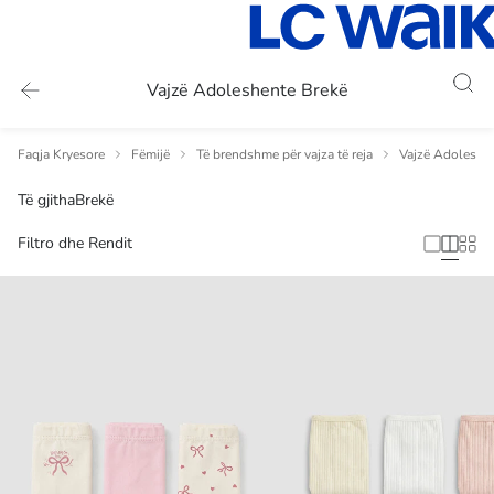
Vajzë Adoleshente Brekë
Faqja Kryesore
Fëmijë
Të brendshme për vajza të reja
Vajzë Adoleshe
Të gjitha
Brekë
Filtro dhe Rendit