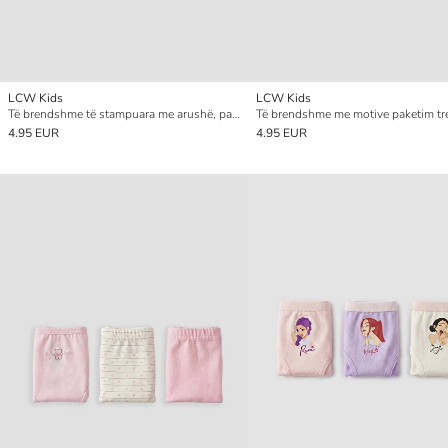
LCW Kids
LCW Kids
Të brendshme të stampuara me arushë, paketë me 3 copë, për vajza
4.95 EUR
4.95 EUR