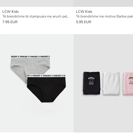
LCW Kids
LCW Kids
Të brendshme të stampuara me arush pelushi për vajza, paketim treshe
7.95 EUR
5.95 EUR