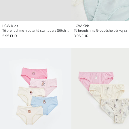
LCW Kids
LCW Kids
Të brendshme hipster të stampuara Stitch dhe Angel për vajza, paketim treshe 3 copë
Të brendshme 5-copëshe për vajza
5.95 EUR
8.95 EUR