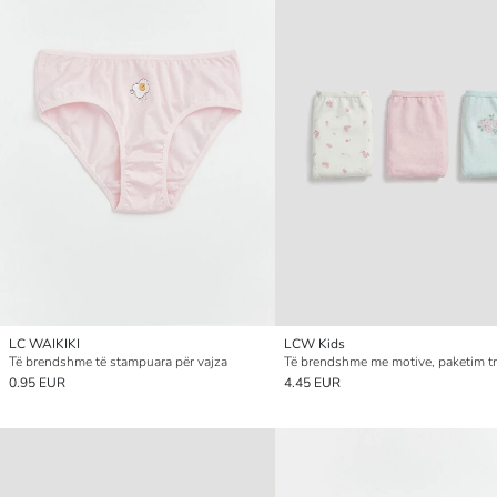
LC WAIKIKI
LCW Kids
Të brendshme të stampuara për vajza
0.95 EUR
4.45 EUR