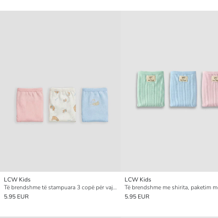
LCW Kids
LCW Kids
Të brendshme të stampuara 3 copë për vajza
5.95 EUR
5.95 EUR