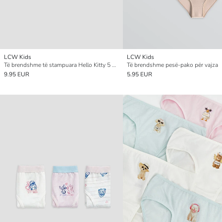
LCW Kids
LCW Kids
Të brendshme të stampuara Hello Kitty 5 Pako për vajza
Të brendshme pesë-pako për vajza
9.95 EUR
5.95 EUR