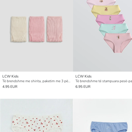
LCW Kids
LCW Kids
Të brendshme me shirita, paketim me 3 për vajza
4.95 EUR
6.95 EUR