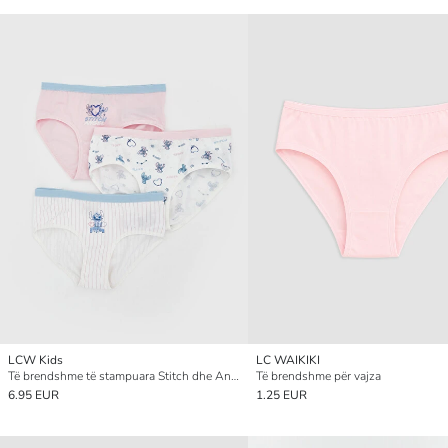
LCW Kids
LC WAIKIKI
Të brendshme të stampuara Stitch dhe Angel, paketim treshe për vajza
Të brendshme për vajza
6.95 EUR
1.25 EUR