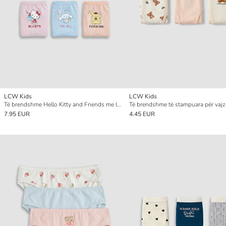
LCW Kids
LCW Kids
Të brendshme Hello Kitty and Friends me licencë për vajza, paketim me 5 copë
7.95 EUR
4.45 EUR