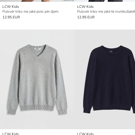
LCW Kids
LCW Kids
Pulovër triko me jakë polo për djem
12.95 EUR
12.95 EUR
LCW Kids
LCW Kids