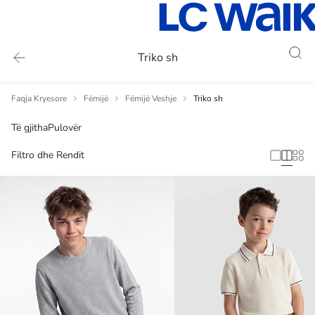
Triko sh
Faqja Kryesore
Fëmijë
Fëmijë Veshje
Triko sh
Të gjitha
Pulovër
Filtro dhe Rendit