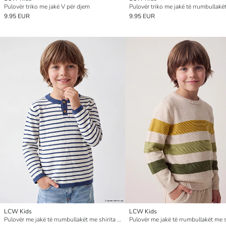
Pulovër triko me jakë V për djem
9.95 EUR
9.95 EUR
LCW Kids
LCW Kids
Pulovër me jakë të rrumbullakët me shirita për djem