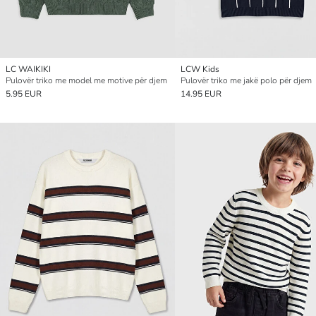
LC WAIKIKI
LCW Kids
Pulovër triko me model me motive për djem
Pulovër triko me jakë polo për djem
5.95 EUR
14.95 EUR