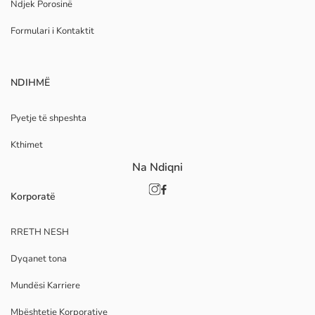
Ndjek Porosinë
Formulari i Kontaktit
NDIHMË
Pyetje të shpeshta
Kthimet
Na Ndiqni
Korporatë
RRETH NESH
Dyqanet tona
Mundësi Karriere
Mbështetje Korporative