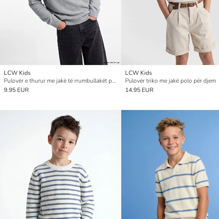
LCW Kids
LCW Kids
Pulovër e thurur me jakë të rrumbullakët për djem
Pulovër triko me jakë polo për djem
9.95 EUR
14.95 EUR