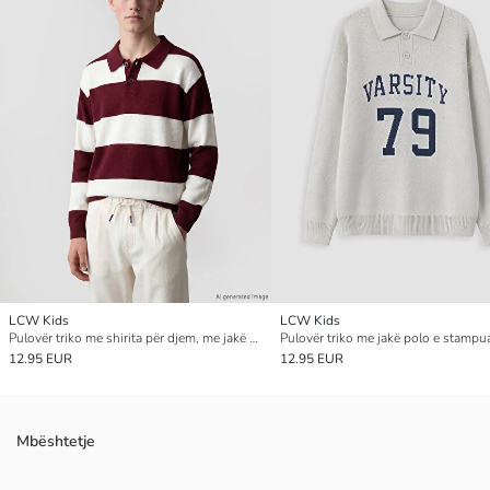
LCW Kids
LCW Kids
Pulovër triko me shirita për djem, me jakë polo
12.95 EUR
12.95 EUR
Mbështetje