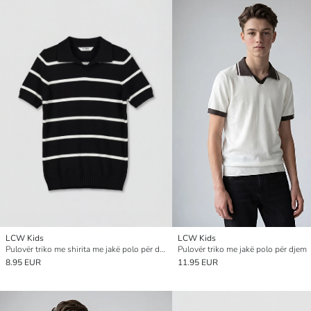
LCW Kids
LCW Kids
Pulovër triko me shirita me jakë polo për djem
Pulovër triko me jakë polo për djem
8.95 EUR
11.95 EUR