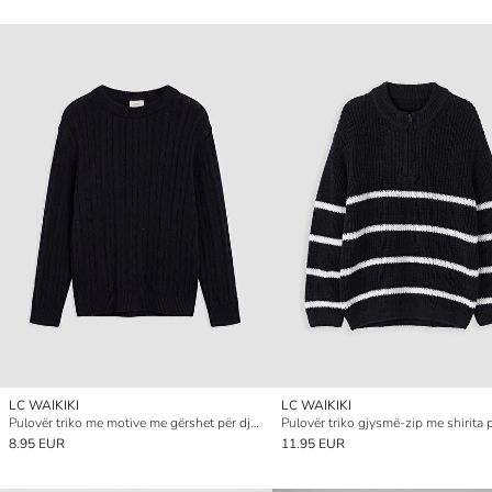
LC WAIKIKI
LC WAIKIKI
Pulovër triko me motive me gërshet për djem
8.95 EUR
11.95 EUR