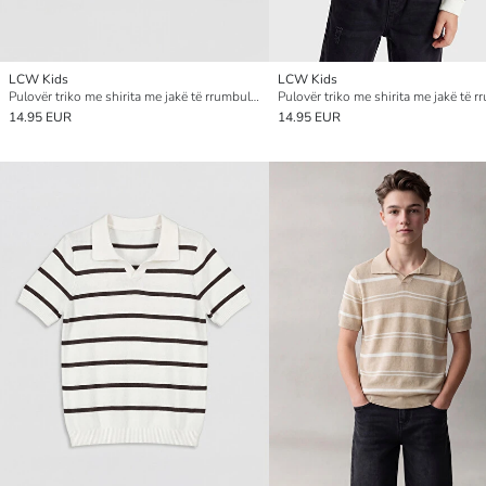
LCW Kids
LCW Kids
Pulovër triko me shirita me jakë të rrumbullakët për djem
14.95 EUR
14.95 EUR