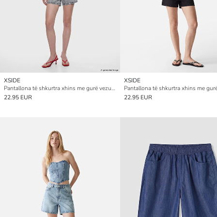
XSIDE
XSIDE
Pantallona të shkurtra xhins me gurë vezullues për gra
22.95 EUR
22.95 EUR