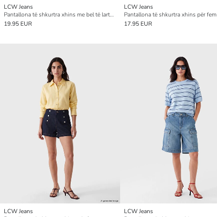
LCW Jeans
LCW Jeans
Pantallona të shkurtra xhins me bel të lartë për gra
19.95 EUR
17.95 EUR
LCW Jeans
LCW Jeans