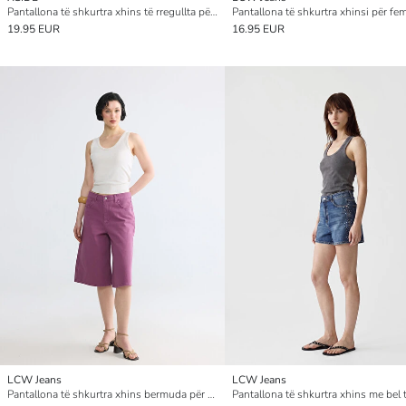
Pantallona të shkurtra xhins të rregullta për gra
19.95 EUR
16.95 EUR
LCW Jeans
LCW Jeans
Pantallona të shkurtra xhins bermuda për femra