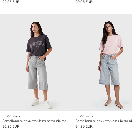
22.95 EUR
29.95 EUR
LCW Jeans
LCW Jeans
Pantallona të shkurtra xhins bermuda me bel të lartë për gra
26.95 EUR
24.95 EUR