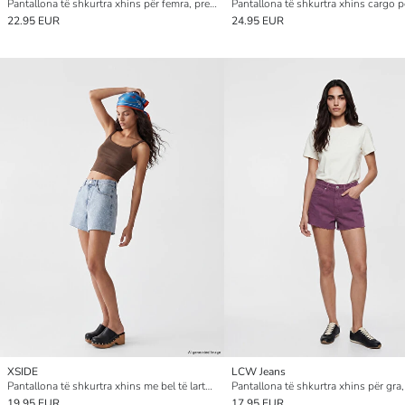
Pantallona të shkurtra xhins për femra, prerje e ngushtë
22.95 EUR
24.95 EUR
XSIDE
LCW Jeans
Pantallona të shkurtra xhins me bel të lartë me gurë vezullues për gra
19.95 EUR
17.95 EUR