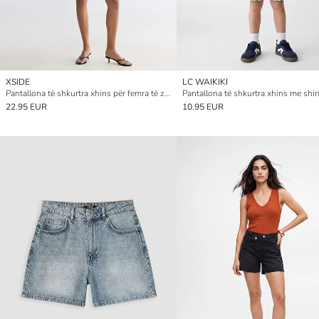
XSIDE
LC WAIKIKI
Pantallona të shkurtra xhins për femra të zbukuruara me gurë vezullues
22.95 EUR
10.95 EUR