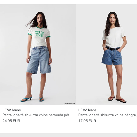
LCW Jeans
LCW Jeans
Pantallona të shkurtra xhins bermuda për femra
24.95 EUR
17.95 EUR