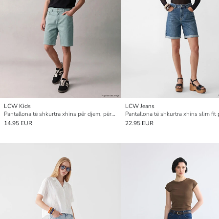
LCW Kids
LCW Jeans
Pantallona të shkurtra xhins për djem, përshtatje e rregullt
Pantallona të shkurtra xhins slim fit 
14.95 EUR
22.95 EUR