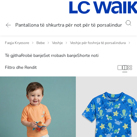
Pantallona të shkurtra për not për të porsalindur
Faqja Kryesore
Bebe
Veshje
Veshje për foshnja të porsalindura
Ve
Të gjitha
Rrobë banje
Set rrobash banje
Shorte noti
Filtro dhe Rendit