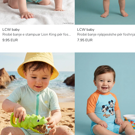
LCW baby
LCW baby
Rrobë banje e stampuar Lion King për foshnja djem
9.95 EUR
7.95 EUR