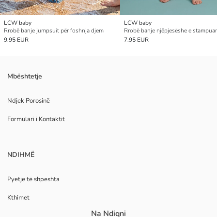
LCW baby
LCW baby
Rrobë banje jumpsuit për foshnja djem
9.95 EUR
7.95 EUR
Mbështetje
Ndjek Porosinë
Formulari i Kontaktit
NDIHMË
Pyetje të shpeshta
Kthimet
Na Ndiqni