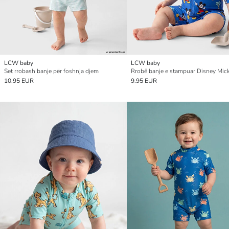
LCW baby
LCW baby
Set rrobash banje për foshnja djem
10.95 EUR
9.95 EUR