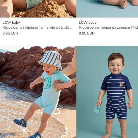
LCW baby
LCW baby
Rrobë banje njëpjesëshe me vija e qëndisur për foshnja djem
8.95 EUR
9.95 EUR