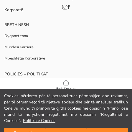
Korporatë
RRETH NESH
Dyqanet tona
Mundësi Karriere
Mbështetje Korporative
POLICIES – POLITIKAT
Politika e Privatësisë
Faqja Kryesore
Cookies përdoren për të personalizuar përmbajtjen dhe reklamat,
Kushtet e Kontratës
për të ofruar veçori të rrjeteve sociale dhe për të analizuar trafikun
Kategoritë
tonë. Ju mund t’i pranoni të gjitha cookies me opsionin "Prano" ose
Politika e Cookies
mund të ndryshoni rregullimet me opsionin "Rregullimet e
Shporta Ime
1
/
10
Cookies".
Politika e Cookies
Shkarkoni Aplikacionin Tonë