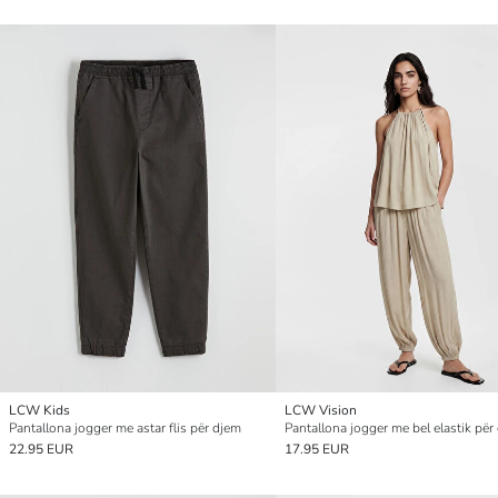
LCW Kids
LCW Vision
Pantallona jogger me astar flis për djem
Pantallona jogger me bel elastik për
22.95 EUR
17.95 EUR