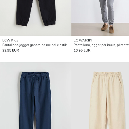
LCW Kids
LC WAIKIKI
Pantallona jogger gabardinë me bel elastik për djem
22.95 EUR
10.95 EUR