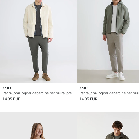
XSIDE
XSIDE
Pantallona jogger gabardinë për burra, prerje e rregullt
14.95 EUR
14.95 EUR