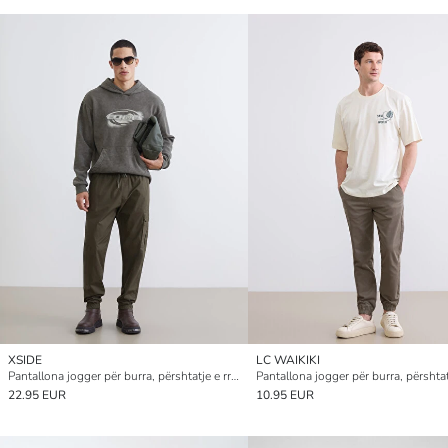
XSIDE
LC WAIKIKI
Pantallona jogger për burra, përshtatje e rregullt
22.95 EUR
10.95 EUR