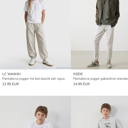
LC WAIKIKI
XSIDE
Pantallona jogger me bel elastik për vajza
12.95 EUR
14.95 EUR