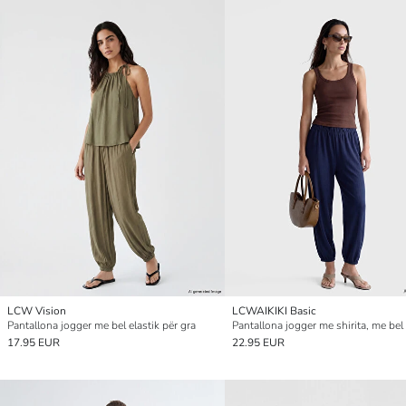
LCW Vision
LCWAIKIKI Basic
Pantallona jogger me bel elastik për gra
17.95 EUR
22.95 EUR