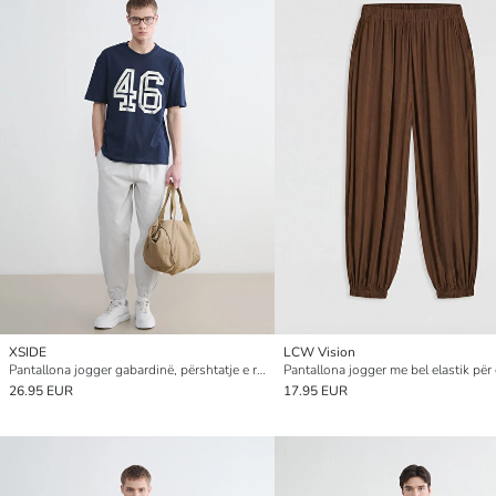
XSIDE
LCW Vision
Pantallona jogger gabardinë, përshtatje e rregullt për burra
Pantallona jogger me bel elastik për
26.95 EUR
17.95 EUR