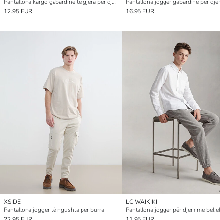
Pantallona kargo gabardinë të gjera për djem
Pantallona jogger gabardinë për dj
12.95 EUR
16.95 EUR
XSIDE
LC WAIKIKI
Pantallona jogger të ngushta për burra
Pantallona jogger për djem me bel el
22.95 EUR
11.95 EUR