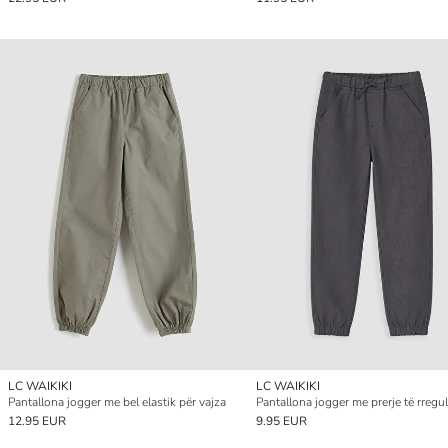
LC WAIKIKI
LC WAIKIKI
Pantallona jogger me bel elastik për vajza
12.95 EUR
9.95 EUR