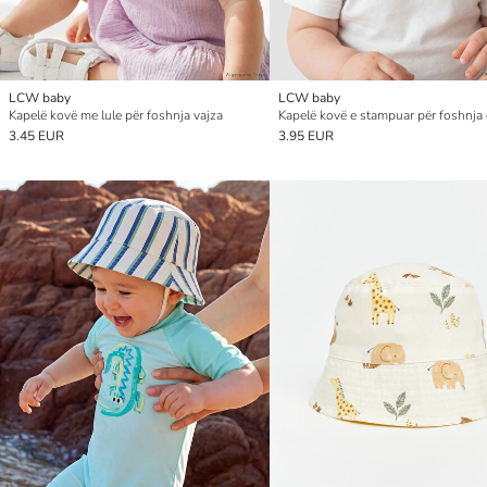
LCW baby
LCW baby
Kapelë kovë me lule për foshnja vajza
Kapelë kovë e stampuar për foshnja
3.45 EUR
3.95 EUR