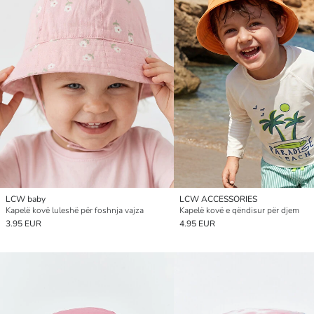
LCW baby
LCW ACCESSORIES
Kapelë kovë luleshë për foshnja vajza
Kapelë kovë e qëndisur për djem
3.95 EUR
4.95 EUR