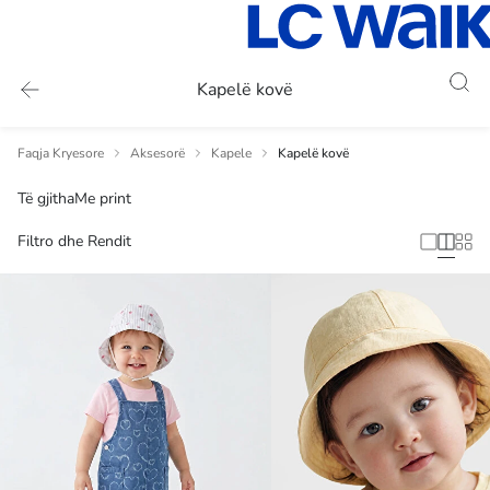
Kapelë kovë
Faqja Kryesore
Aksesorë
Kapele
Kapelë kovë
Të gjitha
Me print
Filtro dhe Rendit