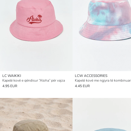
LC WAIKIKI
LCW ACCESSORIES
Kapelë kovë e qëndisur “Aloha” për vajza
4.95 EUR
4.45 EUR