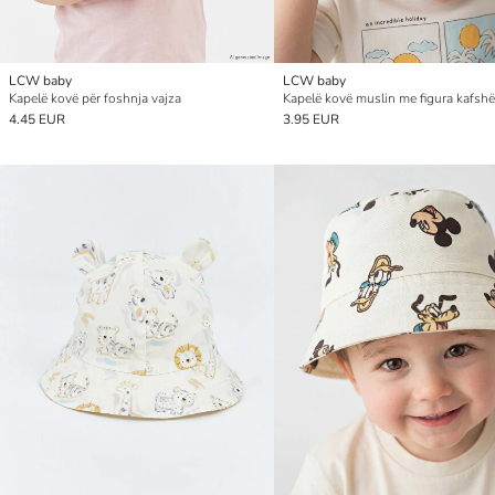
LCW baby
LCW baby
Kapelë kovë për foshnja vajza
4.45 EUR
3.95 EUR