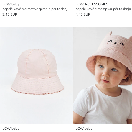
LCW baby
LCW ACCESSORIES
Kapelë kovë me motive qershie për foshnja vajza
Kapelë kovë e stampuar për foshnja
3.45 EUR
4.45 EUR
LCW baby
LCW baby