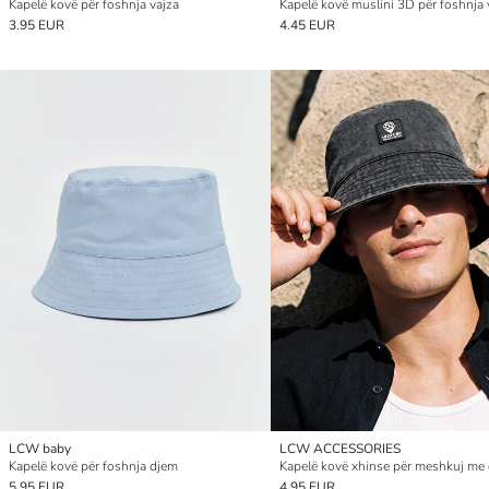
Kapelë kovë për foshnja vajza
Kapelë kovë muslini 3D për foshnja 
3.95 EUR
4.45 EUR
LCW baby
LCW ACCESSORIES
Kapelë kovë për foshnja djem
5.95 EUR
4.95 EUR