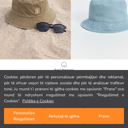
LCW ACCESSORIES
LCW ACCESSORIES
Faqja Kryesore
Kapelë kovë xhinse për meshkuj me qëndisje
Kapelë kovë për burra
Cookies përdoren për të personalizuar përmbajtjen dhe reklamat,
4.95 EUR
7.95 EUR
për të ofruar veçori të rrjeteve sociale dhe për të analizuar trafikun
Kategoritë
tonë. Ju mund t’i pranoni të gjitha cookies me opsionin "Prano" ose
mund të ndryshoni rregullimet me opsionin "Rregullimet e
Shporta Ime
1
/
68
Cookies".
Politika e Cookies
Personalizo
Refuzoji të gjitha
Prano
Rregullimet