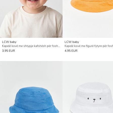
LCW baby
LCW baby
Kapelë kovë me shtypje kafshësh për foshnja djem
3.95 EUR
4.95 EUR