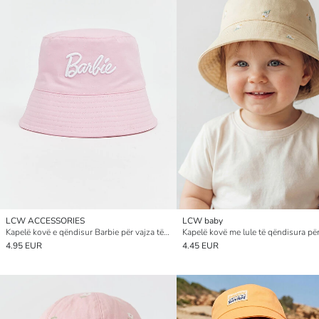
LCW ACCESSORIES
LCW baby
Kapelë kovë e qëndisur Barbie për vajza të vogla
4.95 EUR
4.45 EUR