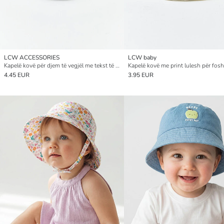
LCW ACCESSORIES
LCW baby
Kapelë kovë për djem të vegjël me tekst të qëndisur
4.45 EUR
3.95 EUR