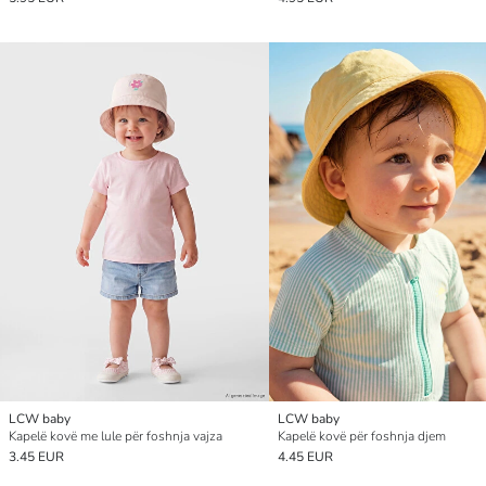
LCW baby
LCW baby
Kapelë kovë me lule për foshnja vajza
Kapelë kovë për foshnja djem
3.45 EUR
4.45 EUR