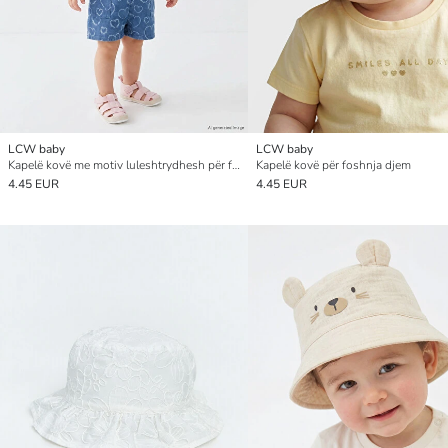
LCW baby
LCW baby
Kapelë kovë me motiv luleshtrydhesh për foshnja vajza
Kapelë kovë për foshnja djem
4.45 EUR
4.45 EUR