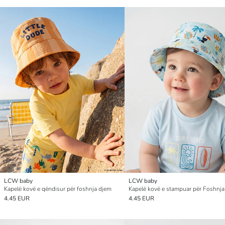
LCW baby
LCW baby
Kapelë kovë e qëndisur për foshnja djem
Kapelë kovë e stampuar për Foshnj
4.45 EUR
4.45 EUR