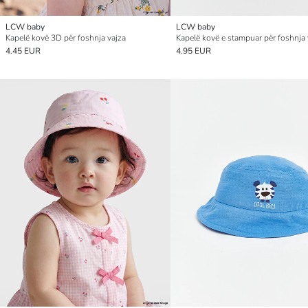
LCW baby
LCW baby
Kapelë kovë 3D për foshnja vajza
Kapelë kovë e stampuar për foshnja 
4.45 EUR
4.95 EUR