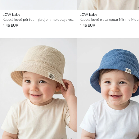
LCW baby
LCW baby
Kapelë kovë për foshnja djem me detaje veshësh
4.45 EUR
4.45 EUR