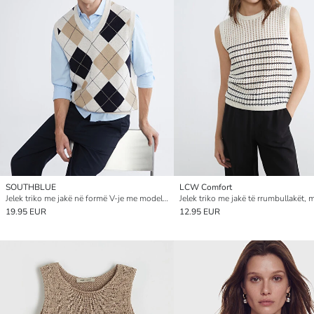
SOUTHBLUE
LCW Comfort
Jelek triko me jakë në formë V-je me model argjilë për burra
19.95 EUR
12.95 EUR