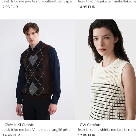
Jelek triko me jakë të rrumbullakët për vajza
Jelek triko me jakë të rrumbullakët p
7.95 EUR
14.95 EUR
LCWAIKIKI Classic
LCW Comfort
Jelek triko me jakë V me model argjilë për burra
19.95 EUR
12.95 EUR