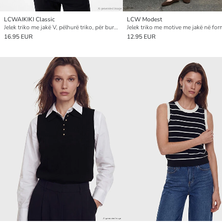
LCWAIKIKI Classic
LCW Modest
Jelek triko me jakë V, pëlhurë triko, për burra, me prerje standarde
16.95 EUR
12.95 EUR