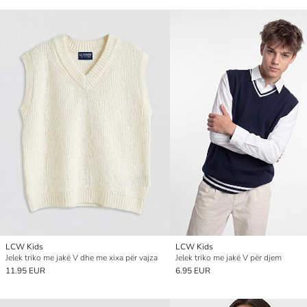
LCW Kids
LCW Kids
Jelek triko me jakë V dhe me xixa për vajza
Jelek triko me jakë V për djem
11.95 EUR
6.95 EUR