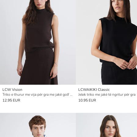
LCW Vision
LCWAIKIKI Classic
Triko e thurur me vija për gra me jakë golf të ulët
Jelek triko me jakë të ngritur për gra
12.95 EUR
10.95 EUR