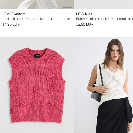
LCW Comfort
LCW Kids
Jelek triko për femra me jakë të rrumbullakët
14.95 EUR
12.95 EUR