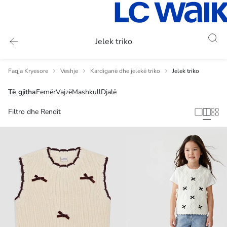
Jelek triko
Faqja Kryesore
Veshje
Kardiganë dhe jelekë triko
Jelek triko
Të gjitha
Femër
Vajzë
Mashkull
Djalë
Filtro dhe Rendit