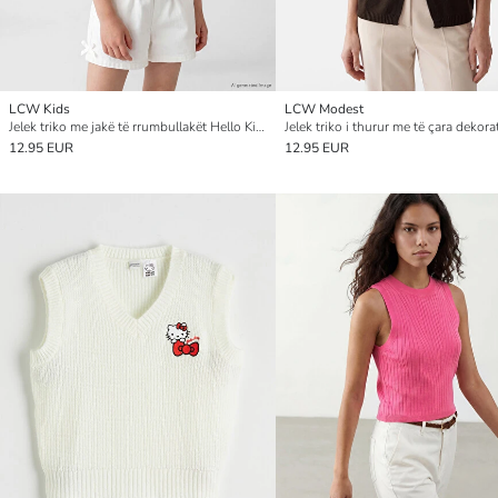
LCW Kids
LCW Modest
Jelek triko me jakë të rrumbullakët Hello Kitty i qëndisur për vajza
12.95 EUR
12.95 EUR