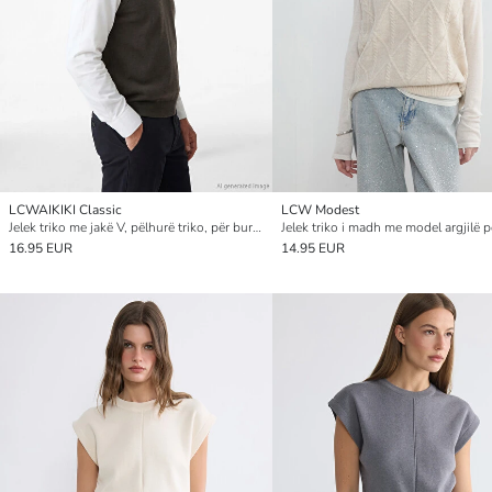
LCWAIKIKI Classic
LCW Modest
Jelek triko me jakë V, pëlhurë triko, për burra, me prerje standarde
Jelek triko i madh me model argjilë p
16.95 EUR
14.95 EUR