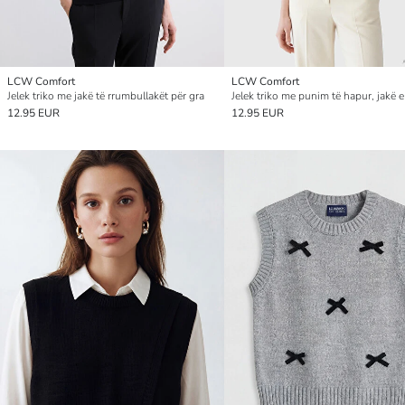
LCW Comfort
LCW Comfort
Jelek triko me jakë të rrumbullakët për gra
12.95 EUR
12.95 EUR