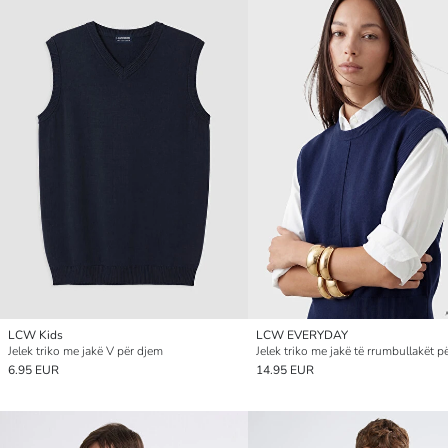
LCW Kids
LCW EVERYDAY
Jelek triko me jakë V për djem
Jelek triko me jakë të rrumbullakët p
6.95 EUR
14.95 EUR