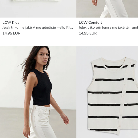
LCW Kids
LCW Comfort
Jelek triko me jakë V me qëndisje Hello Kitty për vajza
Jelek triko për femra me jakë të rrum
14.95 EUR
14.95 EUR