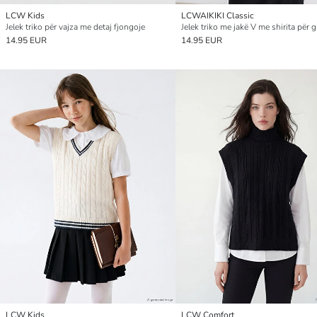
LCW Kids
LCWAIKIKI Classic
Jelek triko për vajza me detaj fjongoje
Jelek triko me jakë V me shirita për g
14.95 EUR
14.95 EUR
LCW Kids
LCW Comfort