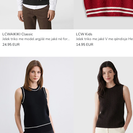
LCWAIKIKI Classic
LCW Kids
Jelek triko me model argjilë me jakë në formë V-je për burra
24.95 EUR
14.95 EUR