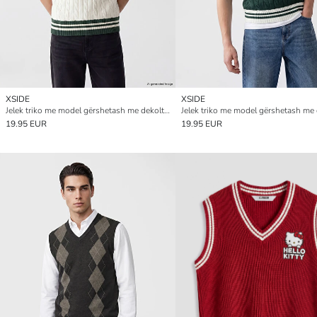
XSIDE
XSIDE
Jelek triko me model gërshetash me dekolte V për meshkuj
19.95 EUR
19.95 EUR