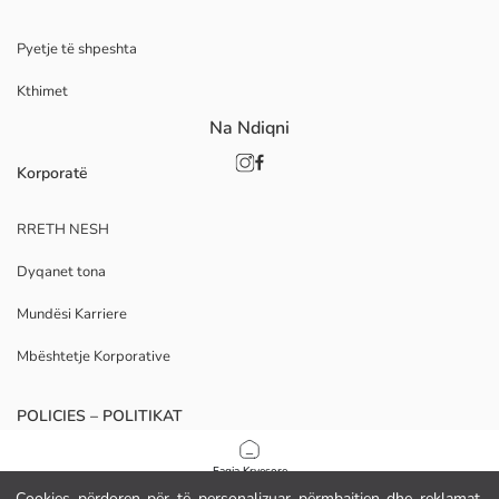
Pyetje të shpeshta
Kthimet
Na Ndiqni
Korporatë
RRETH NESH
Dyqanet tona
Mundësi Karriere
Mbështetje Korporative
POLICIES – POLITIKAT
Politika e Privatësisë
Faqja Kryesore
Cookies përdoren për të personalizuar përmbajtjen dhe reklamat,