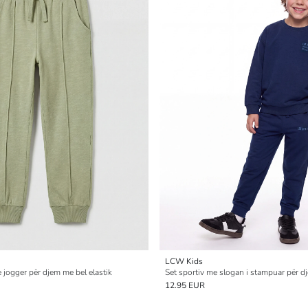
LCW Kids
 jogger për djem me bel elastik
Set sportiv me slogan i stampuar për d
12.95 EUR