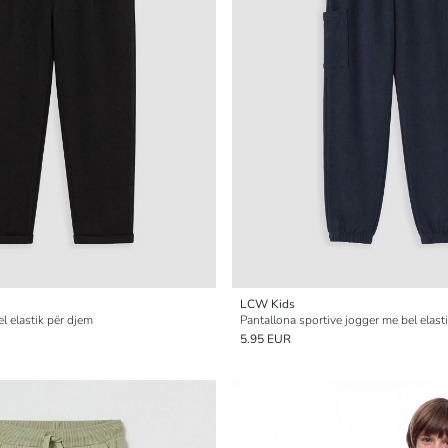
LCW Kids
l elastik për djem
Pantallona sportive jogger me bel elast
5.95 EUR