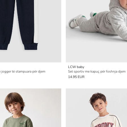
LCW baby
e jogger të stampuara për djem
Set sportiv me kapuç për foshnja djem
14.95 EUR