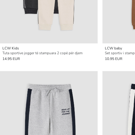
LCW Kids
LCW baby
Tuta sportive jogger të stampuara 2 copë për djem
Set sportiv i stam
14.95 EUR
10.95 EUR