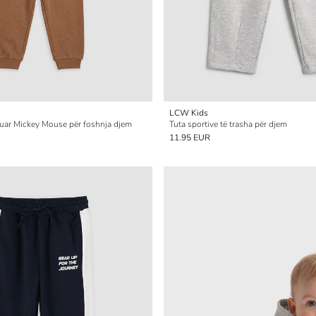
LCW Kids
puar Mickey Mouse për foshnja djem
Tuta sportive të trasha për djem
11.95 EUR