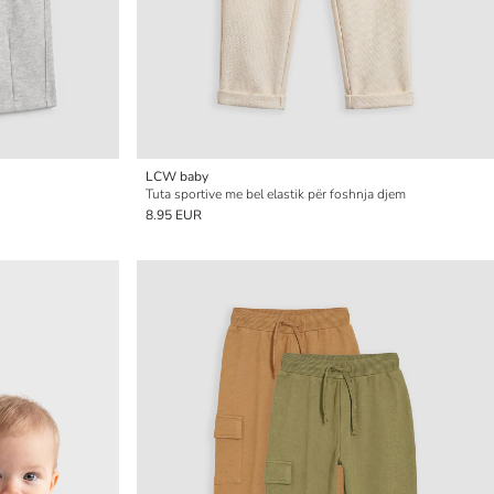
LCW baby
Tuta sportive me bel elastik për foshnja djem
8.95 EUR