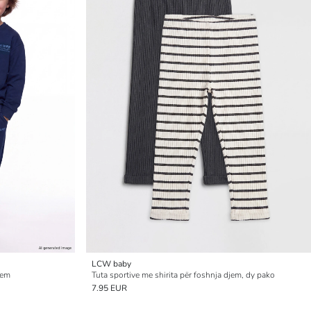
LCW baby
jem
Tuta sportive me shirita për foshnja djem, dy pako
7.95 EUR