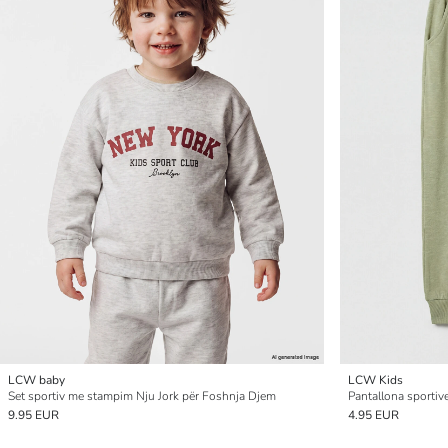
LCW baby
LCW Kids
Set sportiv me stampim Nju Jork për Foshnja Djem
Pantallona sportive
9.95 EUR
4.95 EUR