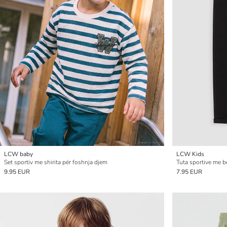
LCW baby
LCW Kids
Set sportiv me shirita për foshnja djem
Tuta sportive me be
9.95 EUR
7.95 EUR