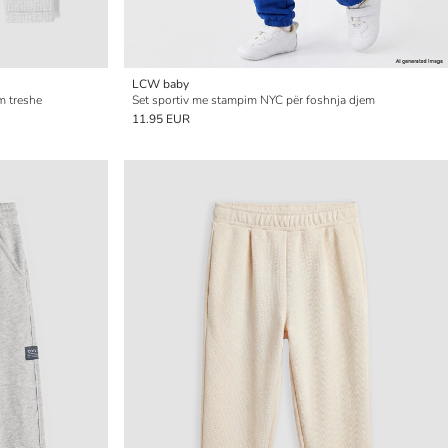
LCW baby
m treshe
Set sportiv me stampim NYC për foshnja djem
11.95 EUR