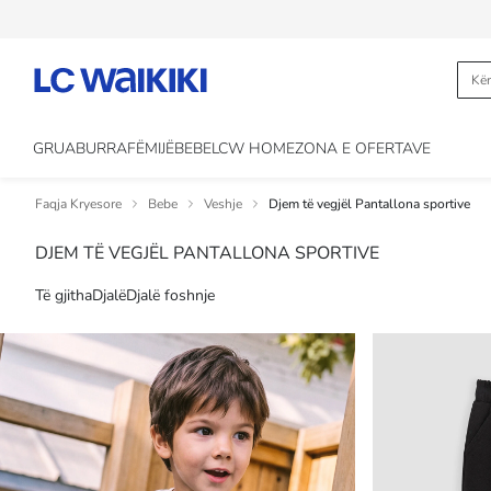
GRUA
BURRA
FËMIJË
BEBE
LCW HOME
ZONA E OFERTAVE
Faqja Kryesore
Bebe
Veshje
Djem të vegjël Pantallona sportive
DJEM TË VEGJËL PANTALLONA SPORTIVE
Të gjitha
Djalë
Djalë foshnje