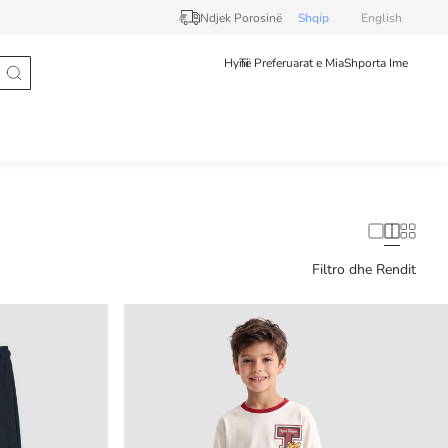
Ndjek Porosinë
Shqip
English
Hyni
Të Preferuarat e Mia
Shporta Ime
Filtro dhe Rendit