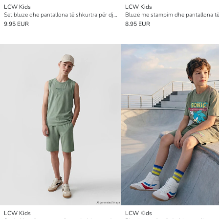
LCW Kids
LCW Kids
Set bluze dhe pantallona të shkurtra për djem me print “California”
9.95 EUR
8.95 EUR
LCW Kids
LCW Kids