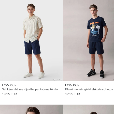
LCW Kids
LCW Kids
Set këmishë me vija dhe pantallona të shkurtra për djem
19.95 EUR
12.95 EUR