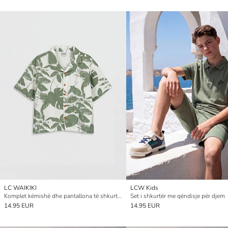
LC WAIKIKI
LCW Kids
Komplet këmishë dhe pantallona të shkurtra me motive për Djem
Set i shkurtër me qëndisje për djem
14.95 EUR
14.95 EUR