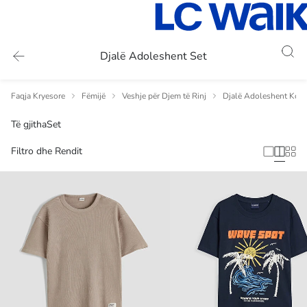
Djalë Adoleshent Set
Faqja Kryesore
Fëmijë
Veshje për Djem të Rinj
Djalë Adoleshent Kom
Të gjitha
Set
Filtro dhe Rendit