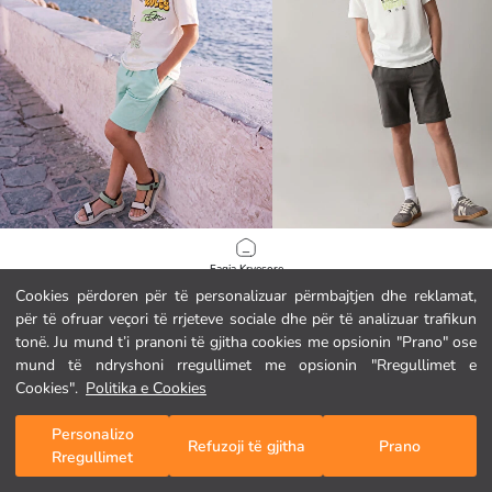
LCW Kids
LCW Kids
Faqja Kryesore
Set me bluzë me mëngë të shkurtra dhe pantallona të shkurtra të stampuara për djem
Cookies përdoren për të personalizuar përmbajtjen dhe reklamat,
12.95 EUR
12.95 EUR
për të ofruar veçori të rrjeteve sociale dhe për të analizuar trafikun
Kategoritë
tonë. Ju mund t’i pranoni të gjitha cookies me opsionin "Prano" ose
mund të ndryshoni rregullimet me opsionin "Rregullimet e
Shporta Ime
1
/
97
Cookies".
Politika e Cookies
Personalizo
Refuzoji të gjitha
Prano
Rregullimet