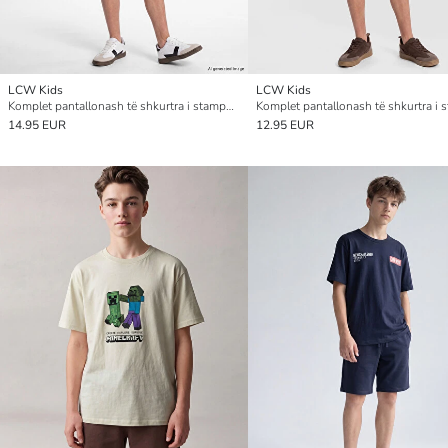
LCW Kids
LCW Kids
Komplet pantallonash të shkurtra i stampuar për djem
14.95 EUR
12.95 EUR