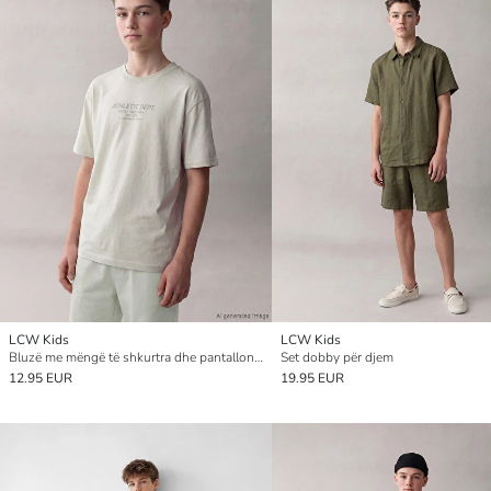
LCW Kids
LCW Kids
Bluzë me mëngë të shkurtra dhe pantallona të shkurtra të stampuara për djem
Set dobby për djem
12.95 EUR
19.95 EUR