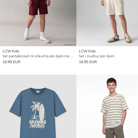
LCW Kids
LCW Kids
Set pantallonash të shkurtra për djem me print Barcelona
Set i rrudhur për djem
10.95 EUR
16.95 EUR