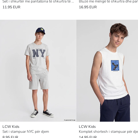
Set i shkurtër me pantallona të shkurtra të stampuara për djem
11.95 EUR
16.95 EUR
LCW Kids
LCW Kids
Set i stampuar NYC për djem
Komplet shortesh i stampuar për dj
8.95 EUR
14.95 EUR