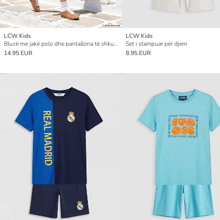
LCW Kids
LCW Kids
Bluzë me jakë polo dhe pantallona të shkurtra për djem
Set i stampuar për djem
14.95 EUR
8.95 EUR