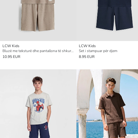
LCW Kids
LCW Kids
Bluzë me teksturë dhe pantallona të shkurtra për djem
Set i stampuar për djem
10.95 EUR
8.95 EUR