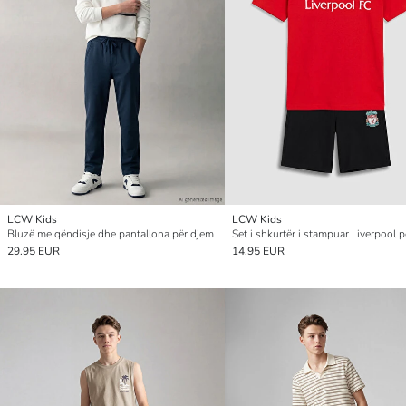
LCW Kids
LCW Kids
Bluzë me qëndisje dhe pantallona për djem
Set i shkurtër i stampuar Liverpool 
29.95 EUR
14.95 EUR