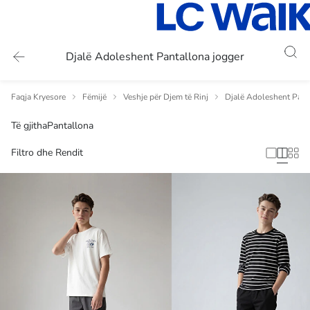
Djalë Adoleshent Pantallona jogger
Faqja Kryesore
Fëmijë
Veshje për Djem të Rinj
Djalë Adoleshent Pant
Të gjitha
Pantallona
Filtro dhe Rendit