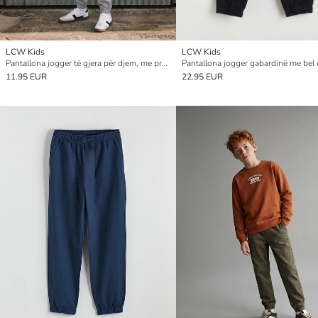
LCW Kids
LCW Kids
Pantallona jogger të gjera për djem, me prerje të lirshme
11.95 EUR
22.95 EUR