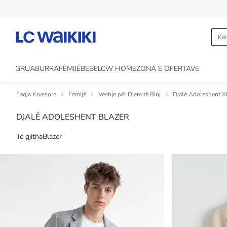
GRUA
BURRA
FËMIJË
BEBE
LCW HOME
ZONA E OFERTAVE
Faqja Kryesore
Fëmijë
Veshje për Djem të Rinj
Djalë Adoleshent X
DJALË ADOLESHENT BLAZER
Të gjitha
Blazer