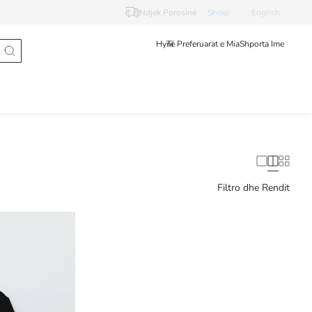
Ndjek Porosinë
Shqip
English
Hyni
Të Preferuarat e Mia
Shporta Ime
Filtro dhe Rendit