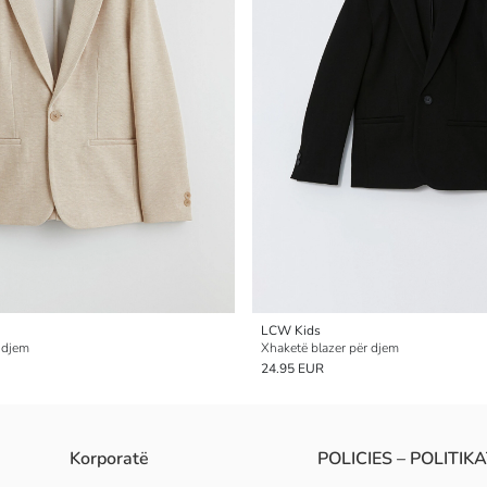
LCW Kids
 djem
Xhaketë blazer për djem
24.95 EUR
Korporatë
POLICIES – POLITIK