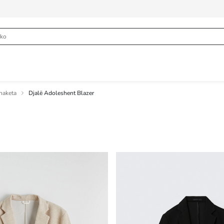
haketa
Djalë Adoleshent Blazer