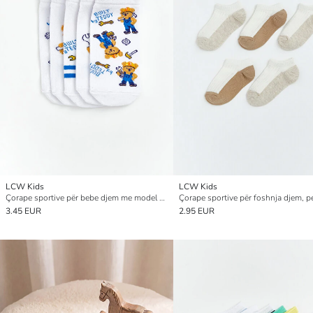
LCW Kids
LCW Kids
Çorape sportive për bebe djem me model arushi Tedi, 5-copëshe
3.45 EUR
2.95 EUR