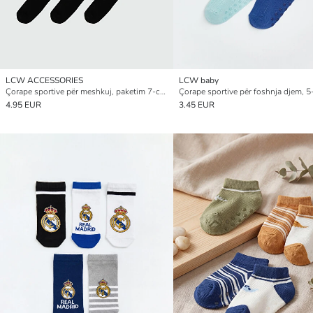
LCW ACCESSORIES
LCW baby
Çorape sportive për meshkuj, paketim 7-copësh
Çorape sportive për foshnja djem, 
4.95 EUR
3.45 EUR