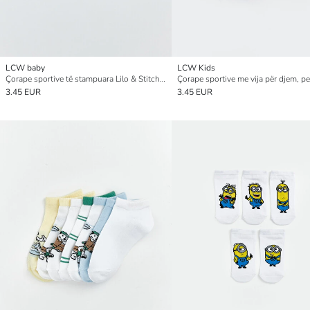
LCW baby
LCW Kids
Çorape sportive të stampuara Lilo & Stitch për Foshnja Vajza, Paketim treshe
3.45 EUR
3.45 EUR