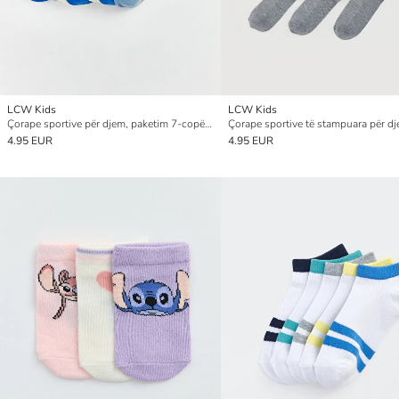
LCW Kids
LCW Kids
Çorape sportive për djem, paketim 7-copësh
4.95 EUR
4.95 EUR