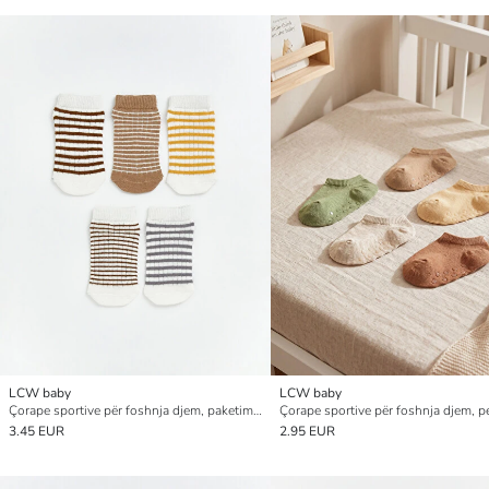
LCW baby
LCW baby
Çorape sportive për foshnja djem, paketim 5-copësh
3.45 EUR
2.95 EUR