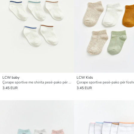
LCW baby
LCW Kids
Çorape sportive me shirita pesë-pako për foshnja djem
3.45 EUR
3.45 EUR