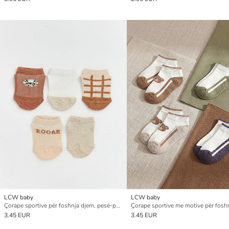
LCW baby
LCW baby
Çorape sportive për foshnja djem, pesë-pako
3.45 EUR
3.45 EUR