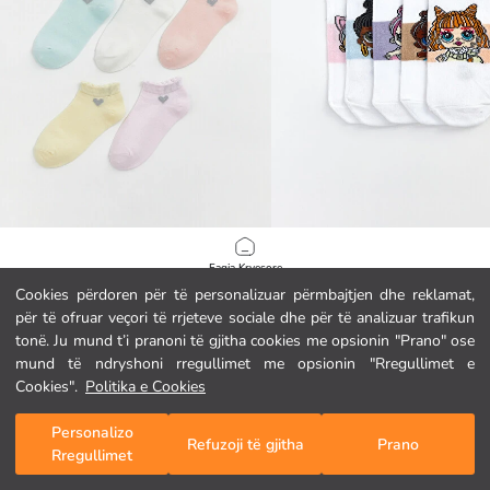
LCW Kids
LCW Kids
Faqja Kryesore
Çorape sportive për vajza me motive zemrash, pesë-pako
Cookies përdoren për të personalizuar përmbajtjen dhe reklamat,
3.45 EUR
4.45 EUR
për të ofruar veçori të rrjeteve sociale dhe për të analizuar trafikun
Kategoritë
tonë. Ju mund t’i pranoni të gjitha cookies me opsionin "Prano" ose
mund të ndryshoni rregullimet me opsionin "Rregullimet e
Shporta Ime
1
/
618
Cookies".
Politika e Cookies
Personalizo
Refuzoji të gjitha
Prano
Rregullimet