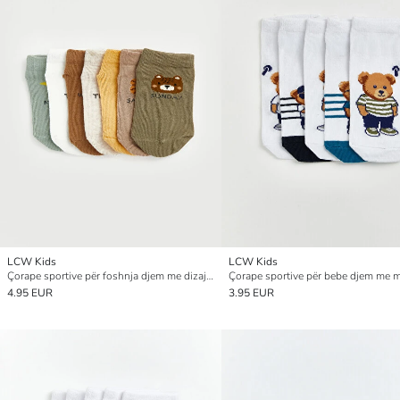
LCW Kids
LCW Kids
Çorape sportive për foshnja djem me dizajne, 7 copë
4.95 EUR
3.95 EUR