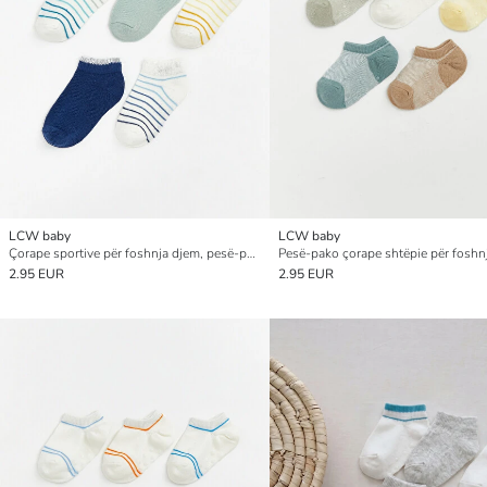
LCW baby
LCW baby
Çorape sportive për foshnja djem, pesë-pako
Pesë-pako çorape shtëpie për foshn
2.95 EUR
2.95 EUR