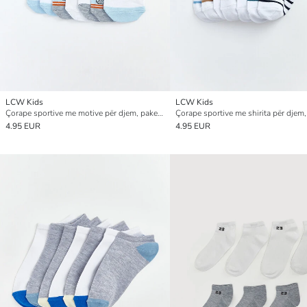
LCW Kids
LCW Kids
Çorape sportive me motive për djem, paketim 7-copësh
4.95 EUR
4.95 EUR