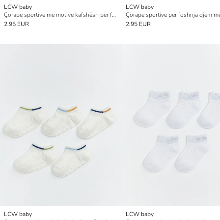
LCW baby
LCW baby
Çorape sportive me motive kafshësh për foshnja djem, 5-pako
2.95 EUR
2.95 EUR
LCW baby
LCW baby