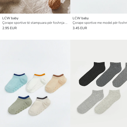
LCW baby
LCW baby
Çorape sportive të stampuara për foshnja djem, pesë-pako
2.95 EUR
3.45 EUR