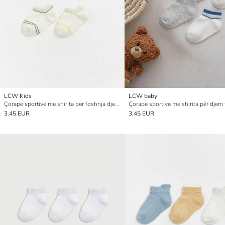
LCW Kids
LCW baby
Çorape sportive me shirita për foshnja djem, pesë-pako
3.45 EUR
3.45 EUR