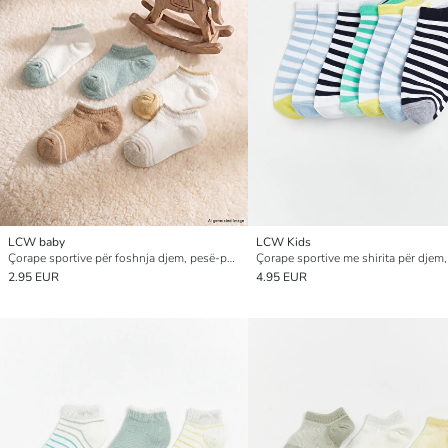
LCW baby
LCW Kids
Çorape sportive për foshnja djem, pesë-pako
2.95 EUR
4.95 EUR