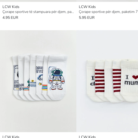
LCW Kids
LCW Kids
Çorape sportive të stampuara për djem, paketim 7-copësh
4.95 EUR
5.95 EUR
LCW Kids
LCW Kids