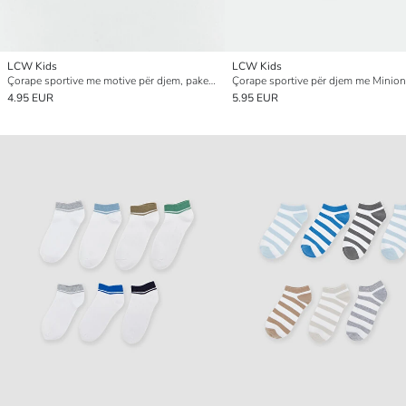
LCW Kids
LCW Kids
Çorape sportive me motive për djem, paketim 7-copësh
4.95 EUR
5.95 EUR