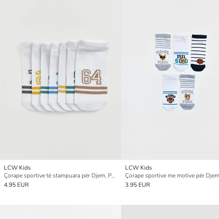
LCW Kids
LCW Kids
Çorape sportive të stampuara për Djem, Paketim 7-copësh
4.95 EUR
3.95 EUR