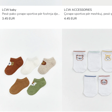
LCW baby
LCW ACCESSORIES
Pesë-pako çorape sportive për foshnja djem
Çorape sportive për meshkuj, pesë-
3.45 EUR
4.45 EUR