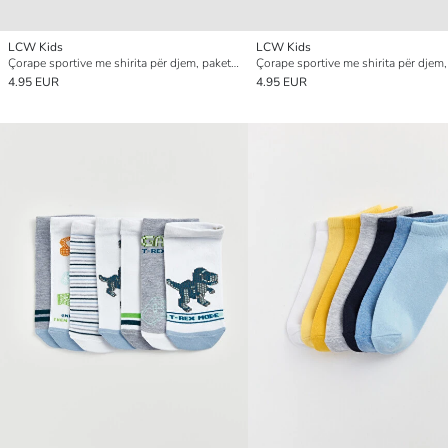
LCW Kids
LCW Kids
Çorape sportive me shirita për djem, paketim 7-copësh
4.95 EUR
4.95 EUR