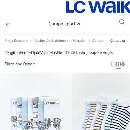
Çorape sportive
Faqja Kryesore
Veshje të rehatshme dhe të natës
Çorape
Çorape sport
Të gjitha
Femër
Djalë
Vajzë
Mashkull
Djalë foshnje
Vajzë e vogël
Filtro dhe Rendit