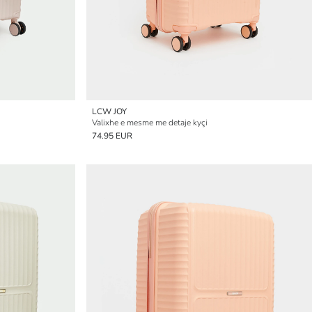
LCW JOY
Valixhe e mesme me detaje kyçi
74.95 EUR