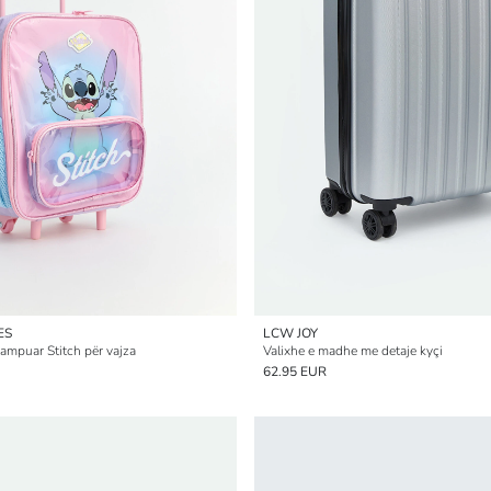
ES
LCW JOY
tampuar Stitch për vajza
Valixhe e madhe me detaje kyçi
62.95 EUR