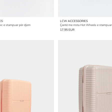
ES
LCW ACCESSORIES
ic e stampuar për djem
Çantë me rrota Hot Wheels e stampuar
17.95 EUR