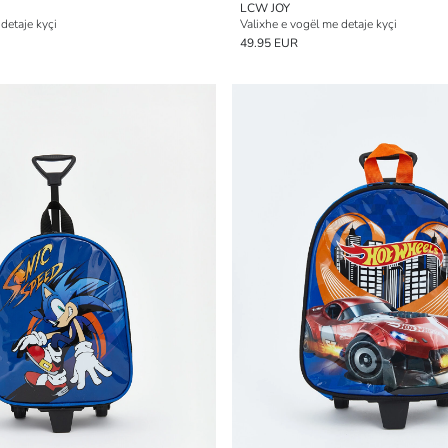
LCW JOY
detaje kyçi
Valixhe e vogël me detaje kyçi
49.95 EUR