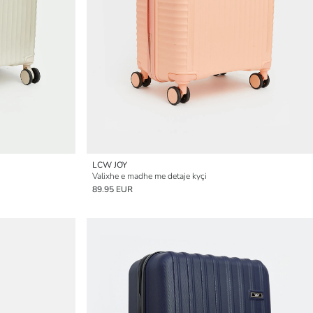
LCW JOY
Valixhe e madhe me detaje kyçi
89.95 EUR