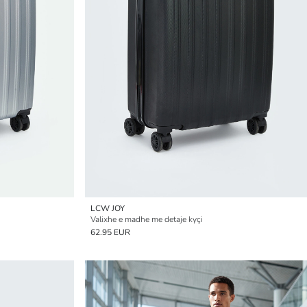
LCW JOY
Valixhe e madhe me detaje kyçi
62.95 EUR