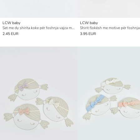
LCW baby
LCW baby
Set me dy shirita koke për foshnja vajza me detaj fjongoje
2.45 EUR
3.95 EUR