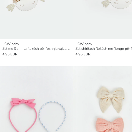
LCW baby
LCW baby
Set me 3 shirita flokësh për foshnja vajza, të zbukuruar me fjongo
4.95 EUR
4.95 EUR