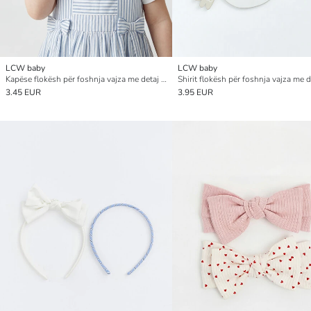
LCW baby
LCW baby
Kapëse flokësh për foshnja vajza me detaj fjongoje
3.45 EUR
3.95 EUR