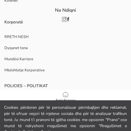
Kthimet
Na Ndiqni
Korporatë
RRETH NESH
Dyqanet tona
Mundësi Karriere
Mbështetje Korporative
POLICIES – POLITIKAT
Politika e Privatësisë
Faqja Kryesore
Cookies përdoren për të personalizuar përmbajtjen dhe reklamat,
Kushtet e Kontratës
për të ofruar veçori të rrjeteve sociale dhe për të analizuar trafikun
Kategoritë
tonë. Ju mund t’i pranoni të gjitha cookies me opsionin "Prano" ose
Politika e Cookies
mund të ndryshoni rregullimet me opsionin "Rregullimet e
Shporta Ime
1
/
10