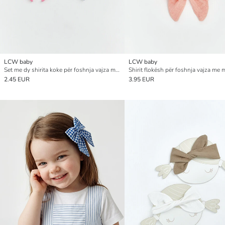
LCW baby
LCW baby
Set me dy shirita koke për foshnja vajza me detaj fjongoje
2.45 EUR
3.95 EUR