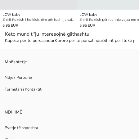
LCW baby
LCW baby
Shirit flokësh i hollësishëm për foshnja vajza, 3 copë
5.95 EUR
5.95 EUR
Këto mund t''ju interesojnë gjithashtu.
Kapëse për të porsalindur
Kurorë për të porsalindur
Shirit për flokë pë
Mbështetje
Ndjek Porosinë
Formulari i Kontaktit
NDIHMË
Pyetje të shpeshta