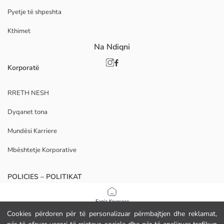
Pyetje të shpeshta
Kthimet
Na Ndiqni
Korporatë
RRETH NESH
Dyqanet tona
Mundësi Karriere
Mbështetje Korporative
POLICIES – POLITIKAT
Politika e Privatësisë
Faqja Kryesore
Cookies përdoren për të personalizuar përmbajtjen dhe reklamat,
Kushtet e Kontratës
Kategoritë