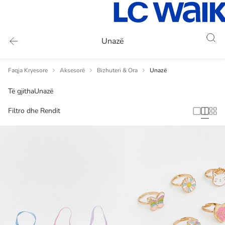
Unazë
Faqja Kryesore
Aksesorë
Bizhuteri & Ora
Unazë
Të gjitha
Unazë
Filtro dhe Rendit