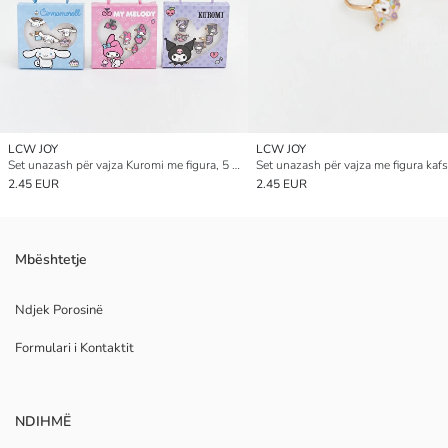
LCW JOY
LCW JOY
Set unazash për vajza Kuromi me figura, 5 copë
2.45 EUR
2.45 EUR
Mbështetje
Ndjek Porosinë
Formulari i Kontaktit
NDIHMË