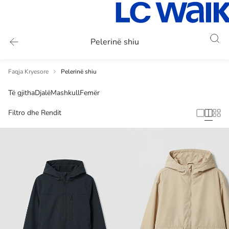
Pelerinë shiu
Faqja Kryesore
Pelerinë shiu
Të gjitha
Djalë
Mashkull
Femër
Filtro dhe Rendit