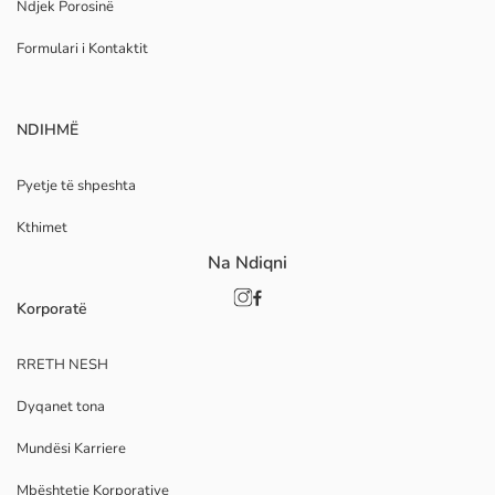
Ndjek Porosinë
Formulari i Kontaktit
NDIHMË
Pyetje të shpeshta
Kthimet
Na Ndiqni
Korporatë
RRETH NESH
Dyqanet tona
Mundësi Karriere
Mbështetje Korporative