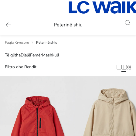
Pelerinë shiu
Faqja Kryesore
Pelerinë shiu
Të gjitha
Djalë
Femër
Mashkull
Filtro dhe Rendit