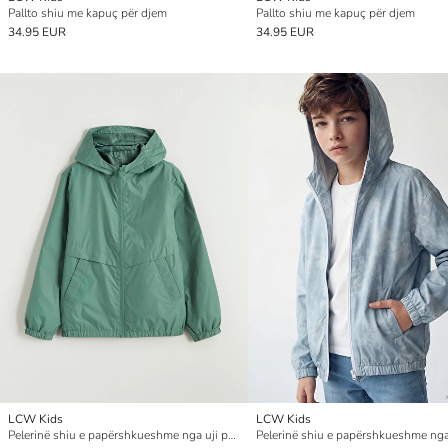
Pallto shiu me kapuç për djem
Pallto shiu me kapuç për djem
34.95 EUR
34.95 EUR
LCW Kids
LCW Kids
Pelerinë shiu e papërshkueshme nga uji për djem