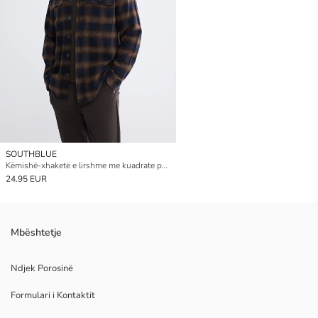
SOUTHBLUE
Këmishë-xhaketë e lirshme me kuadrate përzierje leshi për burra
24.95 EUR
Mbështetje
Ndjek Porosinë
Formulari i Kontaktit