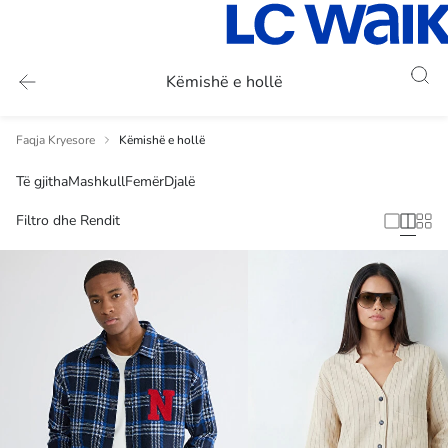
Këmishë e hollë
Faqja Kryesore
Këmishë e hollë
Të gjitha
Mashkull
Femër
Djalë
Filtro dhe Rendit