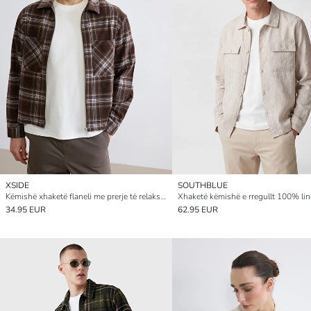
XSIDE
SOUTHBLUE
Këmishë xhaketë flaneli me prerje të relaksuar, me kuadrate për burra
34.95 EUR
62.95 EUR