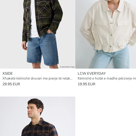
XSIDE
LCW EVERYDAY
Xhaketë këmishë druvari me prerje të relaksuar për burra
29.95 EUR
19.95 EUR