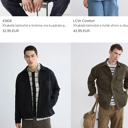
XSIDE
LCW Comfort
Xhaketë këmishë e lirshme me kuadrate për burra
32.95 EUR
42.95 EUR