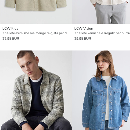
LCW Kids
LCW Vision
Xhaketë-këmishë me mëngë të gjata për djem
Xhaketë këmishë e rregullt për burra
22.95 EUR
29.95 EUR