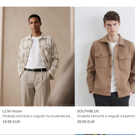
LCW Vision
SOUTHBLUE
Xhaketë këmishë e rregullt me kuadrate përzierje leshi për burra
19.95 EUR
39.95 EUR